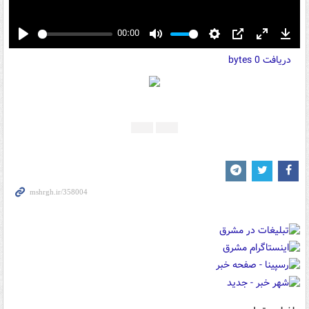
00:00
Play
Mute
Settings
PIP
Enter
Down
دریافت
0 bytes
fullscreen