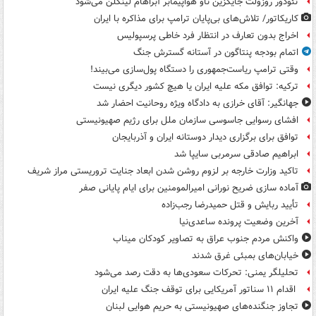
تئودور روزولت جایگزین ناو هواپیمابر آبراهام لینکلن می‌شود
کاریکاتور/ تلاش‌های بی‌پایان ترامپ برای مذاکره با ایران
اخراج بدون تعارف در انتظار فرد خاطی پرسپولیس
اتمام بودجه پنتاگون در آستانه گسترش جنگ
وقتی ترامپ ریاست‌جمهوری را دستگاه پول‌سازی می‌بیند!
ترکیه: توافق مکه علیه ایران یا هیچ کشور دیگری نیست
جهانگیر: آقای خرازی به دادگاه ویژه روحانیت احضار شد
افشای رسوایی جاسوسی سازمان ملل برای رژیم صهیونیستی
توافق برای برگزاری دیدار دوستانه ایران و آذربایجان
ابراهیم صادقی سرمربی سایپا شد
تاکید وزارت خارجه بر لزوم روشن شدن ابعاد جنایت تروریستی مراز شریف
آماده سازی ضریح نورانی امیرالمومنین برای ایام پایانی صفر
تأیید ربایش و قتل حمیدرضا رجب‌زاده
آخرین وضعیت پرونده ساعدی‌نیا
واکنش مردم جنوب عراق به تصاویر کودکان میناب
خیابان‌های بمبئی غرق شدند
تحلیلگر یمنی: تحرکات سعودی‌ها به دقت رصد می‌شود
اقدام ۱۱ سناتور آمریکایی برای توقف جنگ علیه ایران
تجاوز جنگنده‌های صهیونیستی به حریم هوایی لبنان