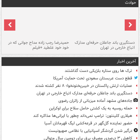
حوادث
دستگیری باند جاعلان حرفه‌ای مدارک
حمیدرضا رجب زاده مداح جوانی که در
تأ
اتباع خارجی در تهران
خود خود غلطید +فیلم
آخرین اخبار
ترک ها روی ستاره بلژیکی دست گذاشتند
قطع دست عربستان سعودیِ تحت حمایت آمریکا
عملیات ارتش پاکستان در خیبرپختونخوا؛ ۸ نفر کشته شدند
دستگیری باند جاعلان حرفه‌ای مدارک اتباع خارجی در تهران
جاده‌های مشهد آماده میزبانی از زائران رضوی
حمله روسیه به یک کشتی حامل سلاح برای اوکراین
هیلاری کلینتون: ترامپ نمی‌داند چطور با ایرانی‌ها مذاکره کند
حضور نماینده گل‌گهر در قرعه‌کشی لیگ قهرمانان آسیا
درگیر شدن گردشگر اسپانیایی با نظامی صهیونیست
کاهش ۳ درصدی مصرف برق برای دومین سال متوالی