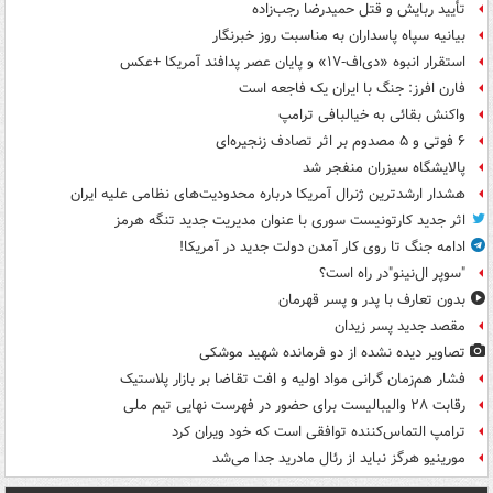
تأیید ربایش و قتل حمیدرضا رجب‌زاده
بیانیه سپاه پاسداران به مناسبت روز خبرنگار
استقرار انبوه «دی‌اف‑۱۷» و پایان عصر پدافند آمریکا +عکس
فارن افرز: جنگ با ایران یک فاجعه است
واکنش بقائی به خیالبافی ترامپ
۶ فوتی و ۵ مصدوم بر اثر تصادف زنجیره‌ای
پالایشگاه سیزران منفجر شد
هشدار ارشدترین ژنرال آمریکا درباره محدودیت‌های نظامی علیه ایران
اثر جدید کارتونیست سوری با عنوان مدیریت جدید تنگه هرمز
ادامه جنگ تا روی کار آمدن دولت جدید در آمریکا!
"سوپر ال‌نینو"در راه است؟
بدون تعارف با پدر و پسر قهرمان
مقصد جدید پسر زیدان
تصاویر دیده‌ نشده از دو فرمانده شهید موشکی
فشار هم‌زمان گرانی مواد اولیه و افت تقاضا بر بازار پلاستیک
رقابت ۲۸ والیبالیست برای حضور در فهرست نهایی تیم ملی
ترامپ التماس‌کننده توافقی است که خود ویران کرد
مورینیو هرگز نباید از رئال مادرید جدا می‌شد