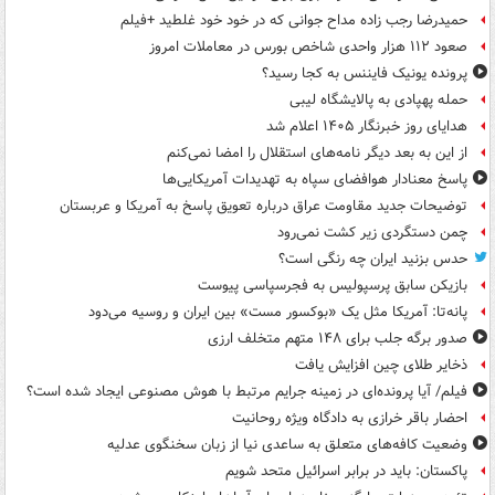
حمیدرضا رجب زاده مداح جوانی که در خود خود غلطید +فیلم
صعود ۱۱۲ هزار واحدی شاخص بورس در معاملات امروز
پرونده یونیک فایننس به کجا رسید؟
حمله پهپادی به پالایشگاه لیبی
هدایای روز خبرنگار ۱۴۰۵ اعلام شد
از این به بعد دیگر نامه‌های استقلال را امضا نمی‌کنم
پاسخ معنادار هوافضای سپاه به تهدیدات آمریکایی‌ها
توضیحات جدید مقاومت عراق درباره تعویق پاسخ به آمریکا و عربستان
چمن دستگردی زیر کشت نمی‌رود
حدس بزنید ایران چه رنگی است؟
بازیکن سابق پرسپولیس به فجرسپاسی پیوست
پانه‌تا: آمریکا مثل یک «بوکسور مست» بین ایران و روسیه می‌دود
صدور برگه جلب برای ۱۴۸ متهم متخلف ارزی
ذخایر طلای چین افزایش یافت
فیلم/ آیا پرونده‌ای در زمینه جرایم مرتبط با هوش مصنوعی ایجاد شده است؟
احضار باقر خرازی به دادگاه ویژه روحانیت
وضعیت کافه‌های متعلق به ساعدی نیا از زبان سخنگوی عدلیه
پاکستان: باید در برابر اسرائیل متحد شویم