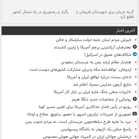
گربه جریان برق شهرستان فریمان را
رگبار و رعدوبرق در راه شمال کشور
قطع کرد
گذ
آخرین اخبار
خیزش مردم لبنان علیه دولت سازشکار و خائن
معترضان آرژانتینی پرچم آمریکا را پایین کشیدند
شکاف‌های عمیق در اسرائیل!
هشدار مقام ارشد یمن به عربستان سعودی
اردوغان: توافقنامه مکه پذیرای مشارکت کشورهای دوست است
ادعای بسنت درباره توافق ایران و آمریکا
نتایج آزمون مدارس سمپاد اعلام شد
تاثیرات منفی جنگ علیه ایران بر بازار کار آمریکا
رونمایی از مختصات جدید تنگۀ هرمز
روبیو در رأس فشار حداکثری آمریکا برای تغییر مسیر کوبا
تصویری از تمرینات ترابزون اسپور با حضور ساویچ، صلاح و اونانا
نبرد ما علیه طرح سلطه‌جویی عربستان است، نه مردم جنوب یمن
پاسخ منفی یک لژیونر به باشگاه پرسپولیس
درخشش جوانان ایران در المپیاد جهانی هوش مصنوعی