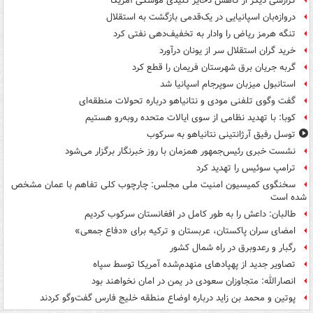
گزارشی دیگر از کاهش ذخایر کلیدی موشکی آمریکا
دروازه‌بان اسپانیایی در یک‌قدمی بازگشت به استقلال
تنگه هرمز ریاض را وادار به تخفیف‌دهی نفتی کرد
خرید گران استقلال سر از یونان درآورد
گربه جریان برق شهرستان فریمان را قطع کرد
استانبول میزبان سوپرجام اسپانیا شد
گفت وگوی تلفنی مودی و نتانیاهو درباره تحولات منطقه‌ای
کوبا: با تهدید نظامی از سوی ایالات متحده روبه‌رو هستیم
توسل رفیق آرژانتینی نتانیاهو به سرکوب
نشست خبری رئیس‌جمهور همزمان با روز خبرنگار برگزار می‌شود
ترامپ سوئیس را تهدید کرد
سخنگوی کمیسیون امنیت ملی مجلس: چارچوب کلی تفاهم با عمان مشخص
شده است
طالبان: داعش را به طور کامل در افغانستان سرکوب کردیم
امضای سران پاکستان، عربستان و ترکیه برای «دفاع جمعی»
رگبار و رعدوبرق در راه شمال کشور
تصاویر جدید از پهپادهای منهدم‌شده آمریکا توسط سپاه
انصارالله: متجاوزان سعودی در یمن در امان نخواهند بود
پوتین و محمد بن زاید درباره اوضاع منطقه خلیج فارس گفت‌وگو کردند