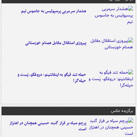
هشدار سرمربی پرسپولیس به جاسوس تیم
پیروزی استقلال مقابل همنام خوزستانی
حمله تند فیگو به اینفانتینو: دروغگو، پَست‌ و
حیله‌گر!
برگزیده عکس
پرچم سیاه بر فراز گنبد حسینی همچنان در اهتزاز
است