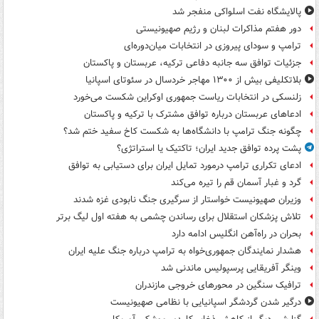
پالایشگاه نفت اسلواکی منفجر شد
دور هفتم مذاکرات لبنان و رژیم صهیونیستی
ترامپ و سودای پیروزی در انتخابات میان‌دوره‌ای
جزئیات توافق سه جانبه دفاعی ترکیه، عربستان و پاکستان
بلاتکلیفی بیش از ۱۳۰۰ مهاجر خردسال در سئوتای اسپانیا
زلنسکی در انتخابات ریاست جمهوری اوکراین شکست می‌خورد
ادعاهای عربستان درباره توافق مشترک با ترکیه و پاکستان
چگونه جنگ ترامپ با دانشگاه‌ها به شکست کاخ سفید ختم شد؟
پشت پرده توافق جدید ایران؛ تاکتیک یا استراتژی؟
ادعای تکراری ترامپ درمورد تمایل ایران برای دستیابی به توافق
گرد و غبار آسمان قم را تیره می‌کند
وزیران صهیونیست خواستار از سرگیری جنگ نابودی غزه شدند
تلاش پزشکان استقلال برای رساندن چشمی به هفته اول لیگ برتر
بحران در راه‌آهن انگلیس ادامه دارد
هشدار نمایندگان جمهوری‌خواه به ترامپ درباره جنگ علیه ایران
وینگر آفریقایی پرسپولیس ماندنی شد
ترافیک سنگین در محورهای خروجی مازندران
درگیر شدن گردشگر اسپانیایی با نظامی صهیونیست