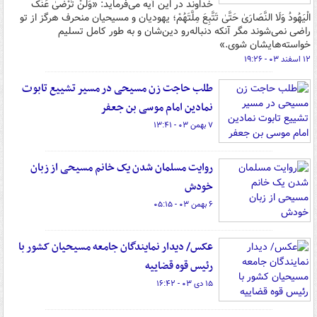
خداوند در این آیه می‌فرماید: «وَلَنْ تَرْضَیٰ عَنْکَ
الْیَهُودُ وَلَا النَّصَارَیٰ حَتَّیٰ تَتَّبِعَ مِلَّتَهُمْ؛ یهودیان و مسیحیان منحرف هرگز از تو
راضی نمی‌شوند مگر آنکه دنباله‌رو دین‌شان و به طور کامل تسلیم
خواسته‌هایشان شوی.»
۱۲ اسفند ۰۳ - ۱۹:۲۶
طلب حاجت زن مسیحی در مسیر تشییع تابوت
نمادین امام موسی بن جعفر
۷ بهمن ۰۳ - ۱۳:۴۱
روایت مسلمان شدن یک خانم مسیحی از زبان
خودش
۶ بهمن ۰۳ - ۰۵:۱۵
عکس/ دیدار نمایندگان جامعه مسیحیان کشور با
رئیس قوه قضاییه
۱۵ دی ۰۳ - ۱۶:۴۲