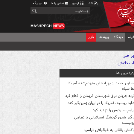
RSS
آرشیو
تماس با ما
دربارهٔ ما
MASHREGH
NEWS
یلم
دیدگاه
پیوندها
بازار
زدیدترین ها
صاویر جدید از پهپادهای منهدم‌شده آمریکا
ط سپاه
ربه جریان برق شهرستان فریمان را قطع کرد
اید روسیه، آمریکا را در ایران زمین‌گیر کند!
رامپ سوئیس را تهدید کرد
رگیر شدن گردشگر اسپانیایی با نظامی
ونیست
اکنش بقائی به خیالبافی ترامپ