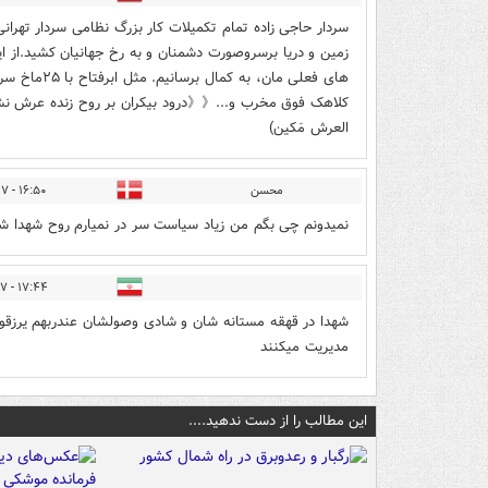
سردار حاجی زاده تمام تکمیلات کار بزرگ نظامی سردار تهرانی
زمین و دریا برسروصورت دشمنان و به رخ جهانیان کشید.از این 
کلاهک فوق مخرب و...《《درود بیکران بر روح زنده عرش نش
العرش مَكين)
محسن
۱۶:۵۰ - ۱۴۰۵/۰۳/۲۷
نمیدونم چی بگم من زیاد سیاست سر در نمیارم روح شهدا شاد
۱۷:۴۴ - ۱۴۰۵/۰۳/۲۷
شهدا در قهقه مستانه شان و شادی وصولشان عندربهم یرزقو
مدیریت میکنند
این مطالب را از دست ندهید....