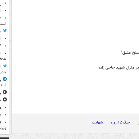
پ
ا
د
استق
م
ا
۶ فوتی و ۵ مصدوم بر ا
مسلخ عشق"
ا
«دف
ا
ر منزل شهید حاجی زاده
جدید
پ
استر
پ
ت
و
ه
جنگ 12 روزه
شهادت
ت
ویرا