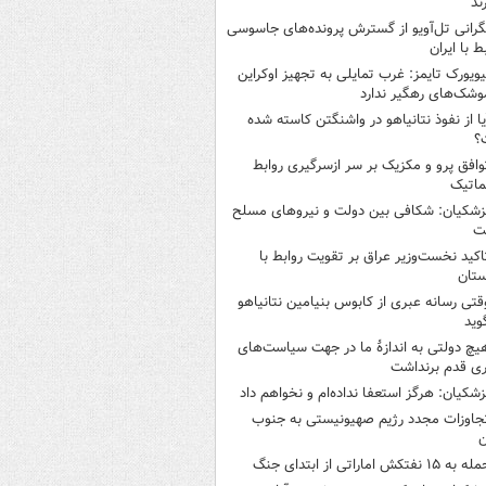
ند
گرانی تل‌آویو از گسترش پرونده‌های جاسوسی
ط با ایران
یویورک تایمز: غرب تمایلی به تجهیز اوکراین
وشک‌های رهگیر ندارد
یا از نفوذ نتانیاهو در واشنگتن کاسته شده
؟
وافق پرو و مکزیک بر سر ازسرگیری روابط
ماتیک
زشکیان: شکافی بین دولت و نیروهای مسلح
ت
اکید نخست‌وزیر عراق بر تقویت روابط با
ستان
قتی رسانه عبری از کابوس بنیامین نتانیاهو
وید
یچ دولتی به اندازۀ ما در جهت سیاست‌های
ی قدم برنداشت
زشکیان: هرگز استعفا نداده‌ام و نخواهم داد
جاوزات مجدد رژیم صهیونیستی به جنوب
ن
 به ۱۵ نفتکش‌ اماراتی از ابتدای جنگ