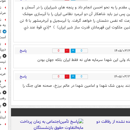
موثر
 مقدم را به نحو احسن انجام داد و پنجه های شیرایران را در آسمان و
ن
مرتب
پس نیز باید شاهکار آن دو اَبرمرد نظامی ایران را با اَبَرسازی موشک
ن
های فعلی مان، به کمال برسانیم. مثل ابرفتاح با ۲۵ماخ سرعت که نفس دشمنان را خواهد گرفت. یا اَبرسجيل و اَبرخرمشهر با 6 تن
به م
ین ملکوت این قهرمانان قدرت ساز شیر ایران》》*(ذي قوة عند ذي
آ
است
ت
دیپل
پاسخ
0
0
پ
 ولی این شهدا سرمایه های نه فقط ایران بلکه جهان بودن
نیس
ت
عرب
پاسخ
0
0
و
نند بدون شک شهدا و امامین شهدا در عالم برزخ، صحنه های جنگ را
می‌گ
ه
رهبر
پ
ت
لبنا
حمله