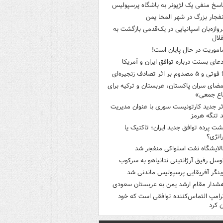
اسخ منفی یک لژیونر به باشگاه پرسپولیس
نفجار بزرگ در شهر المخا یمن
روازه‌بان اسپانیایی در یک‌قدمی بازگشت به
لال
اموریت در حال پایان است!
دعای بسنت درباره توافق ایران و آمریکا
ثر تصادف زنجیره‌ای
مضای سران پاکستان، عربستان و ترکیه برای
اع جمعی»
ثر جدید کارتونیست سوری با عنوان مدیریت
 تنگه هرمز
شت پرده توافق جدید ایران؛ تاکتیک یا
اتژی؟
الایشگاه نفت اسلواکی منفجر شد
وسل رفیق آرژانتینی نتانیاهو به سرکوب
ینگر آفریقایی پرسپولیس ماندنی شد
شدار مقام ارشد یمن به عربستان سعودی
رامپ التماس‌کننده توافقی است که خود
ن کرد