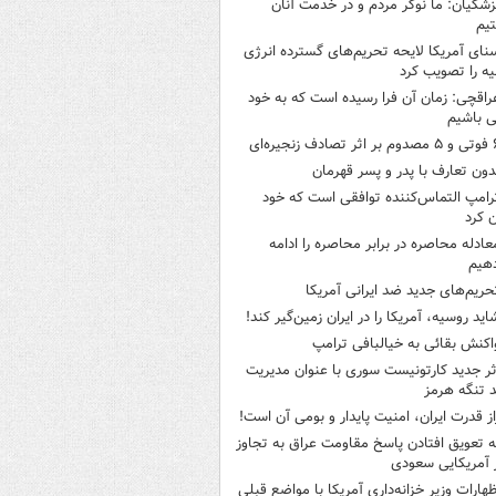
زشکیان: ما نوکر مردم و در خدمت آنان
یم
نای آمریکا لایحه تحریم‌های گسترده انرژی
ه را تصویب کرد
راقچی: زمان آن فرا رسیده است که به خود
 باشیم
ثر تصادف زنجیره‌ای
دون تعارف با پدر و پسر قهرمان
رامپ التماس‌کننده توافقی است که خود
ن کرد
عادله محاصره در برابر محاصره را ادامه
هیم
حریم‌های جدید ضد ایرانی آمریکا
اید روسیه، آمریکا را در ایران زمین‌گیر کند!
اکنش بقائی به خیالبافی ترامپ
ثر جدید کارتونیست سوری با عنوان مدیریت
 تنگه هرمز
از قدرت ایران، امنیت پایدار و بومی آن است!
ه تعویق افتادن پاسخ مقاومت عراق به تجاوز
 آمریکایی سعودی
ظهارات وزیر خزانه‌داری آمریکا با مواضع قبلی