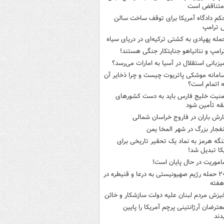
متناقض است
کم دادگاه آمریکا برای توقف ساخت سالن
 ترامپ
مله پهپادی به کشتی ترکیه‌ای در دریای سیاه
رامپ و نتانیاهو جنایتکار جنگی هستند!
یزبانی استقلال در آسیا به امارات می‌رسد؟
امانه موشکی پاتریوت چیست و چرا ذخایر آن
ه اتمام است؟
منیت خلیج فارس باید به دست کشورهای
ه تأمین شود
ارش باران در فاروج خراسان شمالی
نفجار بزرگ در شهر المخا یمن
نگه هرمز به نماد یک تحقیر تاریخی برای
کا تبدیل شد!
اموریت در حال پایان است!
۲۰ حمله رژیم صهیونیستی به درعا و قنیطره در
هفته
یزش مردم لبنان علیه دولت سازشکار و خائن
عترضان آرژانتینی پرچم آمریکا را پایین
دند