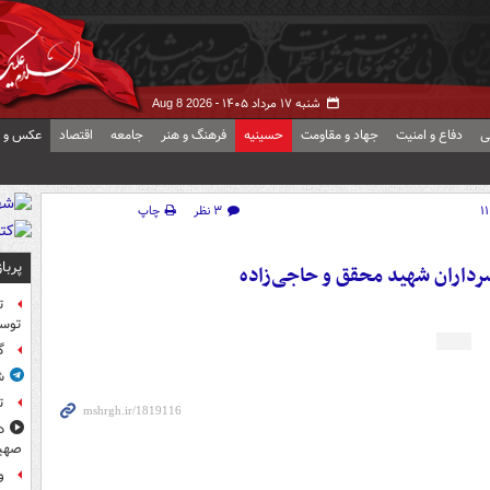
شنبه ۱۷ مرداد ۱۴۰۵ -
Aug 8 2026
ی
دفاع و امنیت
جهاد و مقاومت
حسینیه
فرهنگ و هنر
جامعه
اقتصاد
عکس و ف
۳ نظر
چاپ
پربا
رداران شهید محقق و حاجی‌زاده
ت
توس
گ
ش
ت
د
صهی
و