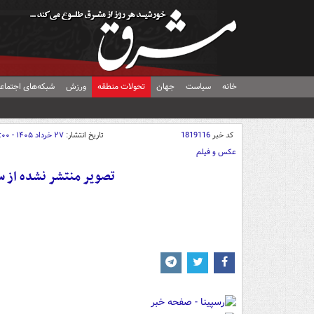
خانه
سیاست
جهان
تحولات منطقه
ورزش
شبکه‌های اجتماع
کد خبر
1819116
تاریخ انتشار:
۲۷ خرداد ۱۴۰۵ - ۱۱:۰۰
عکس و فیلم
تصویر منتشر نشده از س