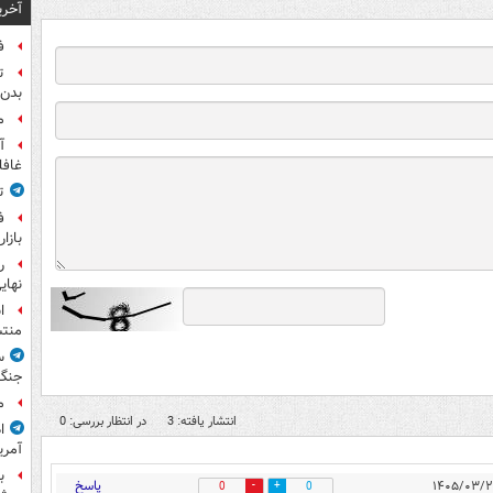
آخری
ف
ت
بدن 
م
آ
غافل
ت
ف
بازا
نهای
ا
منت
س
جنگ
م
انتشار یافته: 3
در انتظار بررسی: 0
ا
آمری
ب
پاسخ
0
0