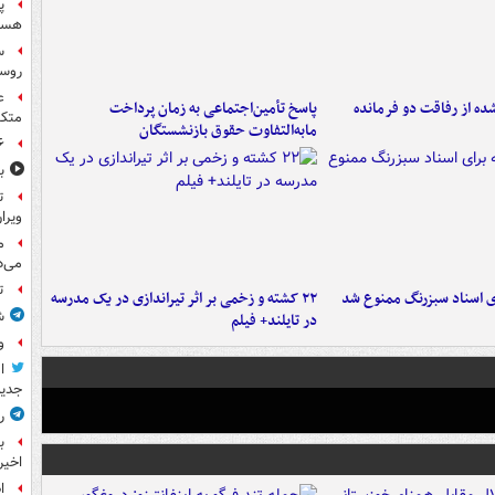
پ
هست
س
روسی
ع
ه از رفاقت دو فرمانده‌
پاسخ تأمین‌اجتماعی به زمان پرداخت
متکی
مابه‌التفاوت حقوق بازنشستگان
۶ فوتی و ۵ مصدوم بر ا
ب
ت
ویرا
م
می‌د
ت
ای اسناد سبزرنگ ممنوع شد
۲۲ کشته و زخمی بر اثر تیراندازی در یک مدرسه
ش
در تایلند+ فیلم
و
ا
جدید
ر
ب
اخیر
ا