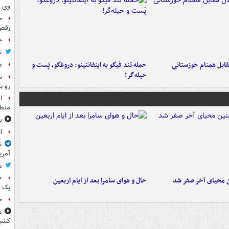
وی 
ح
رقص
ح
ت
قابل همنام خوزستانی
حمله تند فیگو به اینفانتینو: دروغگو، پَست‌ و
م
حیله‌گر!
س
رو ب
ا
منطق
ب
ا
ت
آمری
م
ن محیای آخر صفر شد
حال و هوای سامرا بعد از ایام اربعین
یک 
خ
م
کشی