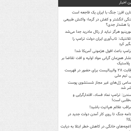
ن اخبار
ارن افرز: جنگ با ایران یک فاجعه است
نگی انگشتر و کفش در گرما؛ واکنش طبیعی
یا هشدار جدی؟
ورینیو هرگز نباید از رئال مادرید جدا می‌شد
تلانتیک: تاب‌آوری ایران دولت ترامپ را
گیر کرد
رامپ باعث افول هژمونی آمریکا شد!
شار هم‌زمان گرانی مواد اولیه و افت تقاضا بر
ر پلاستیک
رقابت ۲۸ والیبالیست برای حضور در فهرست
ی تیم ملی
سامی ژل‌های غیر مجاز شستشوی پوست
شر شد
ندرز: ترامپ نماد فساد، اقتدارگرایی و
‌طلبی است!
راقب علائم هپاتیت باشید!
دامه جنگ تا روی کار آمدن دولت جدید در
کا!
اغچه‌های خانگی در کاهش خطر ابتلا به دیابت