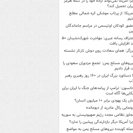
را آمریکا نمی‌تواند اراده خود را در تنگه هرمز
یران تحمیل کند؟
مریکا: از پرتاب موشکی کره شمالی مطلع
یم
ضور کودکان اوتیسمی در مراسم جاماندگان
ین
اعتراف رسانه عبری: مهاجرت شهرک‌نشینان ۵۰
 افزایش یافت
رزگر: همای سعادت روی دوش تارتار نشسته
یروهای مسلح یمن: تجمع مزدوران سعودی را
قرار دادیم
۶ دستاورد بزرگ ایران در ۱۶۰ روز رهبری رهبر
اب
انسون: ترامپ از پیامدهای جنگ با ایران برای
کایی‌ها آگاه است
ن یک یهودی برابر ۱۰ میلیون انسان؟
ونمایی رئال مادرید از دیومانده
جاوز نظامی مجدد رژیم صهیونیستی به سوریه
را آمریکا دیگر بازدارندگی پیشین را ندارد؟
مله کوبنده نیروهای مسلح یمن به مواضع