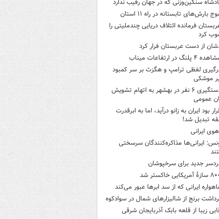
ادشاه سنگین‌وزنی که در جهان رقیب ندارد
وج بارش‌های تابستانه در راه ۱۱ استان
ربستان فرمانده ائتلاف دریایی چندملیتی را
وب کرد
شان از دست عربستان فرار کرد
هده ۴ پلنگ در ارتفاعات میناب
رگیری لفظی ترامپ و هگزث بر سر کمبود
ر موشکی
دستگیری ۶ نفر در بهشهر به اتهام تشویش
ن عمومی
رار بود ایران به زانو درآید، اما به ابرقدرت
ه تبدیل شد!
هوی ایرانی
نس: ایرانی‌ها مذاکره‌کنندگان سرسختی
ند
ردسر جدید برای سرخپوشان
ازۀ آمریکایی خاکستر شد
اهواره ایرانی که از سد ابرها عبور می‌کند
رداشت برنج از شالیزارهای شمال در سوادکوه
ابی زیبا از قلعه بابک آذربایجان شرقی