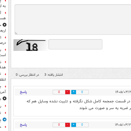
چ
به ا
آ
هست
ح
اربع
درصد
ب
است
ن
هدف 
انتشار یافته: 3
در انتظار بررسی: 0
انقل
ج
پاسخ
آمری
0
0
جا
در قسمت جمجمه کامل شکل نگرفته و تثبیت نشده وسایل هم که
ر
خاطر ضربه یه سر و صورت می شوند
ت
چ
پاسخ
0
0
ح