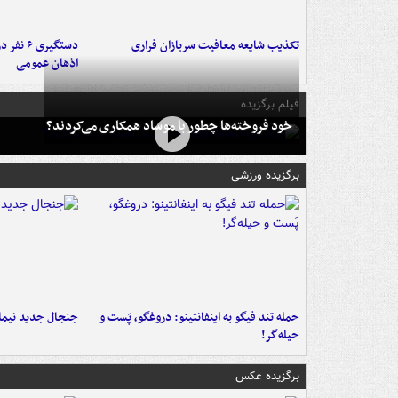
تکذیب شایعه معافیت سربازان فراری
دستگیری 
اذهان عمومی
فیلم برگزیده
خود فروخته‌ها چطور با موساد همکاری می‌کردند؟
برگزیده ورزشی
حمله تند فیگو به اینفانتینو: دروغگو، پَست‌ و
جنجال جدید نیمار
حیله‌گر!
برگزیده عکس