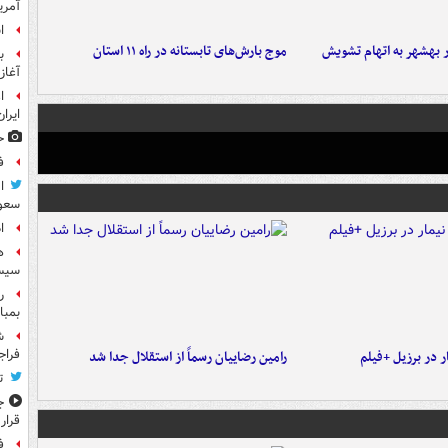
آمری
ا
۶ نفر در بهشهر به اتهام تشویش
موج بارش‌های تابستانه در راه ۱۱ استان
ب
آغاز
ا
ایرا
ح
ف
ا
سعود
ا
ه
سیس
ر
بمبا
ش
فراج
 در برزیل +فیلم
رامین رضاییان رسماً از استقلال جدا شد
ت
ج
قرار
ف