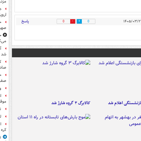
مزدو
د
اروپا
پاسخ
0
0
ح
صهی
خ
می‌ک
آ
شد
ک
صادر
ح
صفر
و
ا
موقت
ازنشستگی اعلام شد
کالابرگ ۳ گروه شارژ شد
تش
ل
ا
کره 
ت