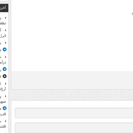
آخری
ی
نطفه
آ
انرژ
ب
چ
ن
درآم
ر
ا
ث
آرژا
پ
صهیو
د
قدرت
س
اقتد