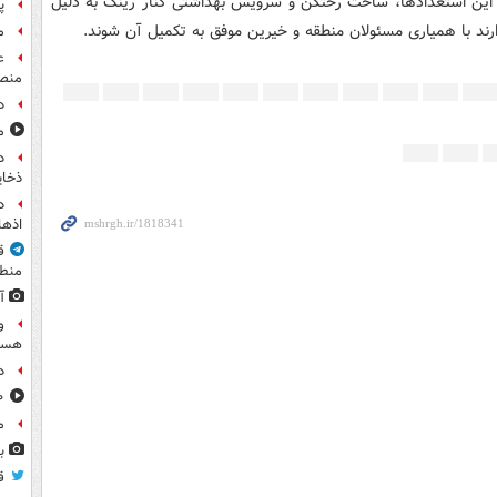
 این استعدادها، ساخت رختکن و سرویس بهداشتی کنار رینگ به دلیل
پ
ارند با همیاری مسئولان منطقه و خیرین موفق به تکمیل آن شوند.
م
ع
منص
د
مشا
د
ذخای
اذها
ق
منطق
آ
و
هست
د
۸۰۰ س
م
ب
ق