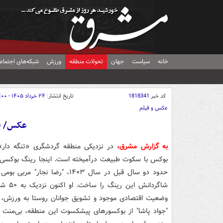
خانه
سیاست
جهان
تحولات منطقه
ورزش
شبکه‌های اجتماع
کد خبر
1818341
تاریخ انتشار:
۲۴ خرداد ۱۴۰۵ - ۱۹:۰۰
عکس و فیلم
عکس/ ب
به گزارش مشرق،
در نزدیکی منطقه گردشگری «تنگه دار
بوکس با سکوت طبیعت درآمیخته است. اینجا رینگ بوکسی روب
حدود دو سال قبل در سال ۱۴۰۳، 
شاگرد
وضعیت اقتصادی موجود و تشویق جوانان روستا به ورزش، از
"جواد پاشا" از بوکسورهای پیشکسوت این منطقه، بی‌منت 