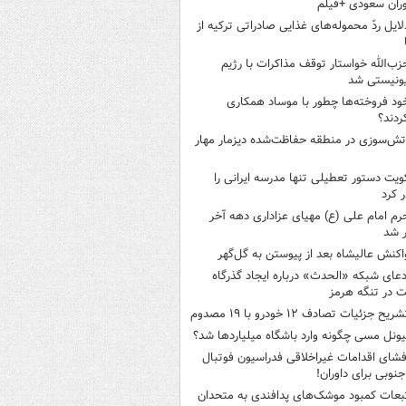
ران سعودی +فیلم
لایل ردّ محموله‌های غذایی صادراتی ترکیه از
زب‌الله خواستار توقف مذاکرات با رژیم
ونیستی شد
ود فروخته‌ها چطور با موساد همکاری
ردند؟
تش‌سوزی در منطقه حفاظت‌شده دیزمار مهار
ویت دستور تعطیلی تنها مدرسه ایرانی را
 کرد
رم امام علی (ع) مهیای عزاداری دهه آخر
 شد
اکنش عالیشاه بعد از پیوستن به گل‌گهر
دعای شبکه «الحدث» درباره ایجاد گذرگاه
 در تنگه هرمز
ریح جزئیات تصادف ۱۲ خودرو با ۱۹ مصدوم
یونل مسی چگونه وارد باشگاه میلیاردها شد؟
فشای اقدامات غیراخلاقی فدراسیون فوتبال
جنوبی برای داوران!
بعات کمبود موشک‌های پدافندی به متحدان