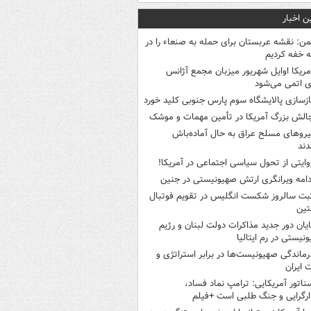
ن اخبار
من: نقشه عربستان برای حمله به صنعاء را در
 خفه کردیم
مریکا اوایل شهریور میزبان مجمع آژانس
ی اتمی می‌شود
ازسازی پالایشگاه سوم پارس جنوبی کلید خورد
الش بزرگ آمریکا در تأمین مهمات و موشک
یروهای مسلح عراق به حال آماده‌باش
دند
وایتی از تحول سیاسی اجتماعی در آمریکا!
دامه ویرانگری ارتش صهیونیستی در جنین
بت سالروز شکست انگلیس در تقویم فوتبال
نتین
ایان دور جدید مذاکرات دولت لبنان و رژیم
نیستی در رم ایتالیا
رماندگی صهیونیست‌ها در برابر استراتژی و
 ایران
ناتور آمریکایی: ترامپ نماد فساد،
ارگرایی و جنگ طلبی است +فیلم