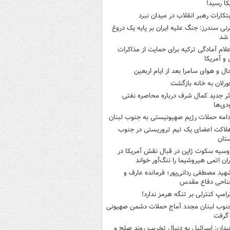
کا رسید!
بتکارات رهبر انقلاب در میدان نبرد
رنی سندرز: جنگ علیه ایران بر پایه یک دروغ
 شد
علام آمادگی ترکیه برای حمایت از مذاکرات
ن و آمریکا
ال و هوای سامرا بعد از ایام اربعین
ورلان به خانه بازگشت
ثر جدید کمال شرف درباره محاصره نفتی
ی‌ها
دامه حملات رژیم صهیونیستی به جنوب لبنان
لاکت اعضای یک تیم تروریستی در جنوب
تان
وسیه سکوت ژاپن در قبال نقش آمریکا در
ران اتمی هیروشیما را ننگ‌آور خواند
هید مصطفی ردانی‌پور؛ فرمانده عارف و
ناحی دفاع مقدس
رامپ کنترلی بر تنگه هرمز ندارد!
نوب لبنان مجدد آماج حملات دشمن صهیونی
 گرفت
یدان: اسرائیل به دنبال تخریب روند صلح و