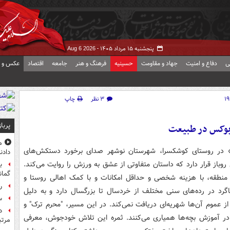
پنجشنبه ۱۵ مرداد ۱۴۰۵ -
Aug 6 2026
ی
دفاع و امنیت
جهاد و مقاومت
حسینیه
فرهنگ و هنر
جامعه
اقتصاد
عکس و ف
۳ نظر
چاپ
پربا
وکس در طبیعت
م
» در روستای کوشکسرا، شهرستان نوشهر صدای برخورد دستکش‌های
دادن
از قرار دارد که داستان متفاوتی از عشق به ورزش را روایت می‌کند.
ب
گمان
"رضا نجار" مربی بومی منطقه، با هزینه شخصی و حداقل امکانات و با کمک اهالی روستا و
راز
انش این رینگ را ساخت. او اکنون نزدیک به ۵۰ شاگرد در رده‌های سنی مختلف از خردسال تا بزرگسال دارد و به دلیل
س
 عموم آن‌ها شهریه‌ای دریافت نمی‌کند. در این مسیر، "محرم ترک" و
در آموزش بچه‌ها همیاری می‌کنند. ثمره این تلاش خودجوش، معرفی
مرت