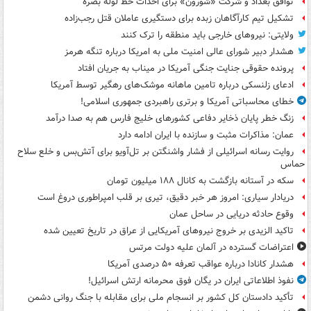
توافق بغداد و شرکت «شورون» برای احداث خط لوله بصره
تشکیل تیم کارآگاهان زبده برای دستگیری عاملان قتل رجب‌زاده
ولایتی: نیروهای خارجی باید منطقه را ترک کنند
هشدار دبیر شورای عالی امنیت ملی به امریکا درباره تنگه هرمز
پرونده حقوقی جنایت جنگی آمریکا در میناب به جریان افتاد
ادعای زلنسکی درباره تامین ماهانه موشک‌های رهگیر توسط آمریکا
خطای محاسباتی آمریکا و برتری راهبردی جمهوری اسلامی!
زنگ خطر پایان ذخایر دفاعی کشورهای خلیج فارس هم به صدا درآمد
عمان: مذاکرات مثبت و سازنده با ایران ادامه دارد
روایت رسانه اسرائیلی از فشار واشنگتن بر تل‌آویو برای آتش‌بس و خلع سلاح
حماس
سکه در آستانه بازگشت به کانال ۱۸۸ میلیون تومان
دریادار سیاری: امروز هر خبر دقیق، تیری بر قلب امپراطوری دروغ است
وقوع حادثه دریایی در ساحل عمان
تاکید الزیدی بر خروج نیروهای آمریکایی از عراق در تاریخ تعیین شده
اعتراضات گسترده در آلمان علیه دولت مرتس
هشدار کانادا درباره عواقب تعرفه ۵۰ درصدی آمریکا
نفوذ اطلاعاتی ایران در یگان فوق محرمانه ارتش اسرائیل!
تأکید دادستان کل کشور بر انسجام ملی برای مقابله با جنگ روانی دشمن