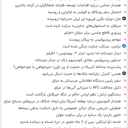
هشدار حماس درباره اقدامات توسعه طلبانه اشغالگران در کرانه باختری
احتمال سفر ویتکاف و کوشنر به اوکراین و روسیه
جان دوباره نگین فیروزه ای ایران «دریاچه ارومیه»
سرطان به استخوان‌های «بایدن» سرایت کرده است
پیروزی قاطع چلسی برابر میلان +فیلم
مهاجم پرسپولیس به پیکان پیوست
ترامپ، مرتکب جنایت جنگی شده است
دیدار دوستانه اما جدی؛ اینتر ۲- یوونتوس ۱ +فیلم
تساوی پرسپولیس مقابل الومینیوم اراک در دیدار دوستانه
پشت‌پرده مداخله آمریکا در حمایت از یِن ژاپن؛ خیرخواهی یا خودخواهی؟
همتی: کنترل ترازنامه بانک‌ها با جدیت دنبال می‌شود
سفر رئیس دستگاه اطلاعاتی عربستان به عراق
دلیل مخالفت AFC با میزبانی آبی‌ها در عراق
سخنگوی ارتش: نظم ایرانی حاکم بر تنگه غیرقابل بازگشت است
هشدار الموسوی درباره توطئه آمریکا برای ایجاد شکاف در نیروهای مسلح عراق
تعطیلی تدریجی مراکز دیالیز خصوصی به دلیل انباشت بدهی بیمه‌ها
خاویر باردم؛ یک ستاره در برابر سکوت جهان
خدمه ناو لینکلن: پس از ۸ ماه حضور در دریا خسته و درمانده‌ شدیم