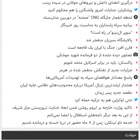
درگیری اعضای داعش و نیروهای جولانی در سیده زینب
پزشکیان: جنایات امروز واشنگتن را هم محکوم کنید
لحظه انفجار جایگاه CNG "صحنه" در دوربین مداربسته
بیانیه سپاه پاسداران به مناسبت روز خبرنگار
"سوپر ال‌نینو"در راه است؟
پالایشگاه سیزران منفجر شد
فارن افرز: جنگ با ایران یک فاجعه است
تصاویر دیده‌ نشده از دو فرمانده شهید موشکی
پاکستان: باید در برابر اسرائیل متحد شویم
جزئیات جدید از نفتکش منفجر شده در هرمز
پاسخ معنادار هوافضای سپاه به تهدیدات آمریکایی‌ها
هشدار ارشدترین ژنرال آمریکا درباره محدودیت‌های نظامی علیه ایران
مقصد جدید پسر زیدان
حتی اوکراین هم به ترکیه حمله کرد
تاکید وزارت خارجه بر لزوم روشن شدن ابعاد جنایت تروریستی مزار شریف
از این به بعد دیگر نامه‌های استقلال را امضا نمی‌کنم
خدمه ناو لینکلن: پس از ۸ ماه حضور در دریا خسته و درمانده‌ شدیم
حوادث