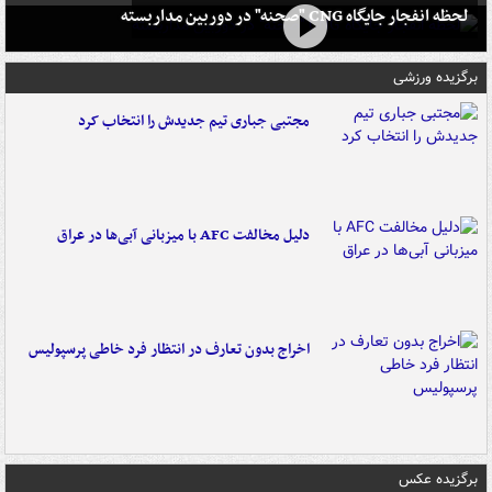
لحظه انفجار جایگاه CNG "صحنه" در دوربین مداربسته
برگزیده ورزشی
مجتبی جباری تیم جدیدش را انتخاب کرد
دلیل مخالفت AFC با میزبانی آبی‌ها در عراق
اخراج بدون تعارف در انتظار فرد خاطی پرسپولیس
برگزیده عکس