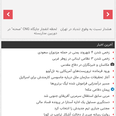
ای
هشدار نسبت به وفوع تندباد در تهران
لحظه انفجار جایگاه CNG "صحنه" در
دس
دوربین مداربسته
ات
آخرین اخبار
زخمی شدن ۴ شهروند یمنی در حمله مزدوران سعودی
زخمی شدن ۳ نظامی لبنانی در زوطر غربی
عکاسان و خبرنگاران در دفاع مقدس
ورود فرمانده تروریست‌های آمریکایی به تل‌آویو
آغاز تحقیقات سازمان ملل درباره جاسوسی کارمندش برای اسرائیل
مسیر درآمدزایی فراموش شده لیگ برتری‌ها
پیمان دفاعی مکه!
مربی سابق استقلال سرمربی آفریقای جنوبی شد
دستگیری مسئول یک اداره آستارا در پرونده فساد مالی
مجتبی جباری تیم جدیدش را انتخاب کرد
روایت رسانه عبری از دخالت آشکار ترامپ در کوبا