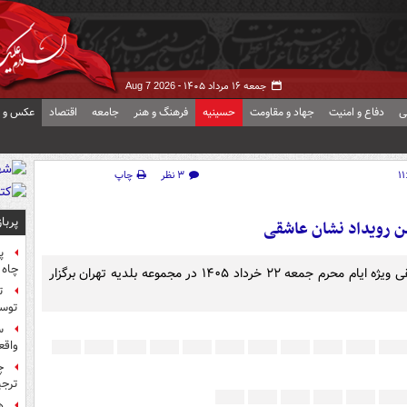
جمعه ۱۶ مرداد ۱۴۰۵ -
Aug 7 2026
ی
دفاع و امنیت
جهاد و مقاومت
حسینیه
فرهنگ و هنر
جامعه
اقتصاد
عکس و ف
۳ نظر
چاپ
پربا
 رویداد نشان عاشقی
پ
چاه 
پنجمین رویداد نقاشی و خط‌نگاره‌های عاشورایی نشان عاشقی ویژه ایام محرم جمعه ۲۲ خرداد ۱۴۰۵ در مجموعه بلدیه تهران برگزار
ت
توس
س
واقع
چ
ترجی
ه