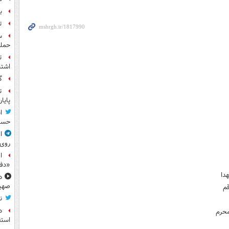
بر
ت
حمله
ت
اشتب
گ
ت
پایا
ا
حسی
ا
روی
ا
«دف
دا
د
صهی
قم
ن
د
محرم
استق