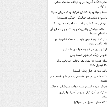
کم دادگاه آمریکا برای توقف ساخت سالن
 ترامپ
مله پهپادی به کشتی ترکیه‌ای در دریای سیاه
رامپ و نتانیاهو جنایتکار جنگی هستند!
یزبانی استقلال در آسیا به امارات می‌رسد؟
امانه موشکی پاتریوت چیست و چرا ذخایر آن
ه اتمام است؟
منیت خلیج فارس باید به دست کشورهای
ه تأمین شود
ارش باران در فاروج خراسان شمالی
نفجار بزرگ در شهر المخا یمن
نگه هرمز به نماد یک تحقیر تاریخی برای
کا تبدیل شد!
اموریت در حال پایان است!
۲۰ حمله رژیم صهیونیستی به درعا و قنیطره در
هفته
یزش مردم لبنان علیه دولت سازشکار و خائن
عترضان آرژانتینی پرچم آمریکا را پایین
دند
کاف‌های عمیق در اسرائیل!