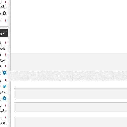
ر
تاش
ص
ا
آخری
ت
ویرا
م
می‌د
ت
ش
و
ا
جدید
ر
ب
اخیر
ا
وی 