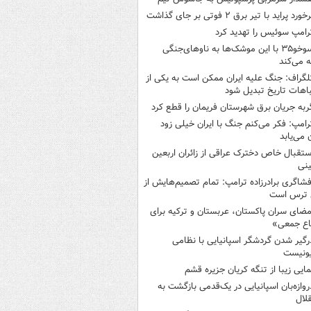
خورد پراید با تیر برق ۲ فوتی بر جای گذاشت
رامپ سوئیس را تهدید کرد
سوخو۳۵ با این موشک‌ها به ناوهای‌جنگی
 می‌کند
لگراف: جنگ علیه ایران ممکن است به یکی از
اهات تاریخ تبدیل شود
ربه جریان برق شهرستان فریمان را قطع کرد
رامپ: فکر می‌کنم جنگ با ایران خیلی زود
ن می‌یابد
ستقبال خاص دخترک عراقی از زائران اربعین
نی
فشاگری برادرزاده ترامپ: تمام تصمیم‌هایش از
 ترس است
مضای سران پاکستان، عربستان و ترکیه برای
اع جمعی»
رگیر شدن گردشگر اسپانیایی با نظامی
ونیست
مایی زیبا از تنگه کریان جزیره قشم
روازه‌بان اسپانیایی در یک‌قدمی بازگشت به
لال