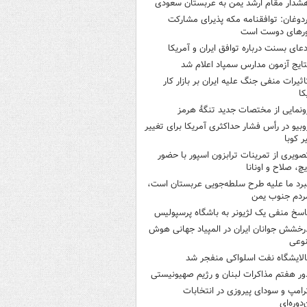
شدار مقام ارشد یمن به عربستان سعودی
ردوغان: توافقنامه مکه پذیرای مشارکت
رهای دوست است
دعای بسنت درباره توافق ایران و آمریکا
تایج آزمون مدارس سمپاد اعلام شد
اثیرات منفی جنگ علیه ایران بر بازار کار
کا
ونمایی از مختصات جدید تنگۀ هرمز
وبیو در رأس فشار حداکثری آمریکا برای تغییر
 کوبا
صویری از تمرینات ترابزون اسپور با حضور
چ، صلاح و اونانا
برد ما علیه طرح سلطه‌جویی عربستان است،
ردم جنوب یمن
اسخ منفی یک لژیونر به باشگاه پرسپولیس
رخشش جوانان ایران در المپیاد جهانی هوش
وعی
الایشگاه نفت اسلواکی منفجر شد
ور هفتم مذاکرات لبنان و رژیم صهیونیستی
رامپ و سودای پیروزی در انتخابات
‌دوره‌ای