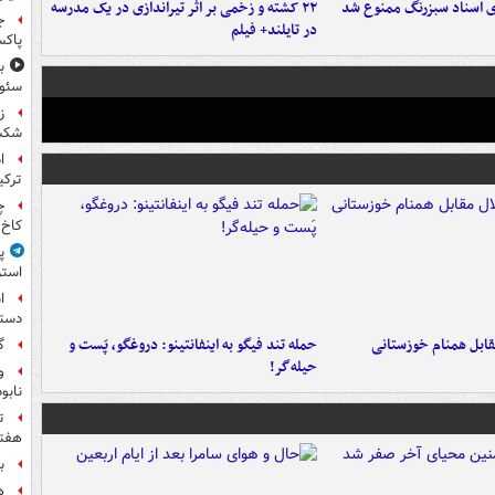
ای اسناد سبزرنگ ممنوع شد
۲۲ کشته و زخمی بر اثر تیراندازی در یک مدرسه
ج
در تایلند+ فیلم
پاکس
سئوت
ز
شکس
ا
ترکی
چ
کاخ 
پ
استر
ا
دستی
قابل همنام خوزستانی
حمله تند فیگو به اینفانتینو: دروغگو، پَست‌ و
گ
حیله‌گر!
و
نابو
ت
هفته
ب
ه