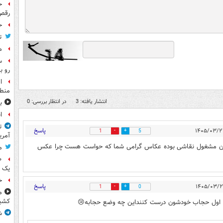
ح
رقص
ح
ت
م
س
رو ب
ا
منطق
انتشار یافته: 3
در انتظار بررسی: 0
ب
ا
ت
پاسخ
1
5
آمری
ون مشغول نقاشی بوده عکاس گرامی شما که حواست هست چرا عکس
م
یک 
خ
پاسخ
1
0
م
کشی
/ اول حجاب خودشون درست کننداین چه وضع حجابه😢
ش