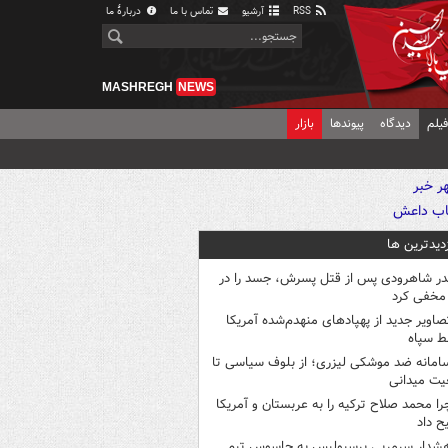
RSS
آرشیو
تماس با ما
دربارهٔ ما
MASHREGH
NEWS
یلم
دیدگاه
پیوندها
بازار
زدیدترین ها
در شاهرودی پس از قتل پسرش، جسد را در
مخفی کرد
صاویر جدید از پهپادهای منهدم‌شده آمریکا
ط سپاه
امانه ضد موشکی لیزری؛ از بلوف سیاسی تا
یت میدانی
را محمد صلاح ترکیه را به عربستان و آمریکا
ح داد
شدار سرمربی پرسپولیس به جاسوس تیم