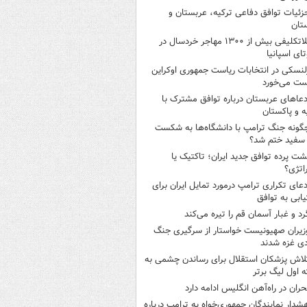
زئیات توافق دفاعی ترکیه، عربستان و
تان
بلاتکلیفی بیش از ۱۳۰۰ مهاجر خردسال در
ای اسپانیا
لنسکی در انتخابات ریاست جمهوری اوکراین
ت می‌خورد
دعاهای عربستان درباره توافق مشترک با
ه و پاکستان
گونه جنگ ترامپ با دانشگاه‌ها به شکست
سفید ختم شد؟
شت پرده توافق جدید ایران؛ تاکتیک یا
اتژی؟
دعای تکراری ترامپ درمورد تمایل ایران برای
ابی به توافق
رد و غبار آسمان قم را تیره می‌کند
زیران صهیونیست خواستار از سرگیری جنگ
دی غزه شدند
لاش پزشکان استقلال برای رساندن چشمی به
 اول لیگ برتر
حران در راه‌آهن انگلیس ادامه دارد
شدار نمایندگان جمهوری‌خواه به ترامپ درباره