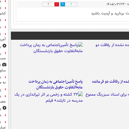
ه
۱۵:
1
1
ا
کشو
ا
ن
ت
آمری
ر
ر
مسیر
ت
ساوی
ن
ه از رفاقت دو فرمانده‌
پاسخ تأمین‌اجتماعی به زمان پرداخت
نه م
مابه‌التفاوت حقوق بازنشستگان
پ
د
مصن
پ
د
ت
میان