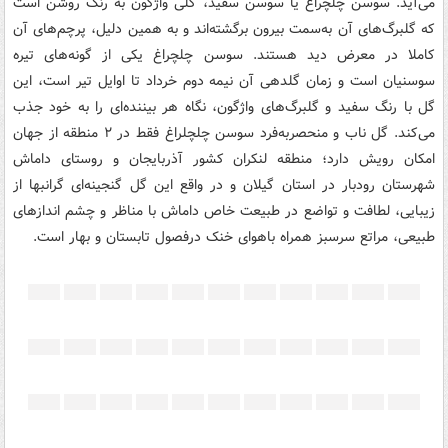
می‌آید. سوسن چلچراغ یا سوسن سفید، گلی واژگون به رنگ روشن است
که گلبرگ‌های آن به‌سمت بیرون برگشته‌اند و به همین دلیل، پرچم‌های آن
کاملا در معرض دید هستند. سوسن چلچراغ یکی از گونه‌های تیره
سوسنیان است و زمان گلدهی آن نیمه دوم خرداد تا اوایل تیر است، این
گل با رنگ سفید و گلبرگ‌های واژگون، نگاه هر بیننده‌ای را به خود جذب
می‌کند. گل ناب و منحصربه‌فرد سوسن چلچلراغ فقط در ۲ منطقه از جهان
امکان رویش دارد؛ منطقه لنکران کشور آذربایجان و روستای داماش
شهرستان رودبار در استان گیلان و در واقع این گل گنجینه‌ای گرانبها از
زیبایی، لطافت و تواضع در طبیعت خاص داماش با مناظر و چشم اندازهای
طبیعی، مراتع سرسبز همراه باهوای خنک درفصول تابستان و بهار است.