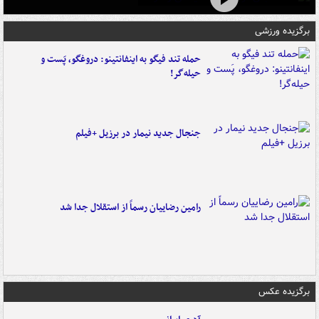
برگزیده ورزشی
حمله تند فیگو به اینفانتینو: دروغگو، پَست‌ و
حیله‌گر!
جنجال جدید نیمار در برزیل +فیلم
رامین رضاییان رسماً از استقلال جدا شد
برگزیده عکس