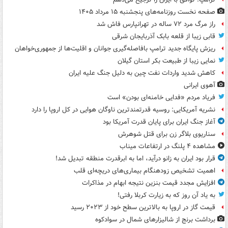
صفحه نخست روزنامه‌های پنجشنبه ۱۵ مرداد ۱۴۰۵
راز مرگ مرد ۷۲ ساله در تهرانپارس فاش شد
قابی زیبا از قلعه بابک آذربایجان شرقی
ریزش پایگاه جدید ترامپ بافاصله‌گیری جوانان و اقلیت‌ها از جمهوری‌خواهان
نمایی زیبا از طبیعت بکر استان گیلان
کاهش شدید واردات نفت چین به دلیل جنگ علیه ایران
آهوی ایرانی
فریاد مردم «فدایی خامنه‌ای بودن» است
نشریه آمریکایی: روسیه قدرتمندترین ناوگان هوایی در کل اروپا را دارد
آغاز جنگ ایران برای پایان قدرت آمریکا بود
سناریوی بلاگر زن برای قتل شوهرش
مشاهده ۴ پلنگ در ارتفاعات میناب
قرار بود ایران به زانو درآید، اما به ابرقدرت منطقه تبدیل شد!
اهمیت تشخیص زودهنگام بیماری‌های دریچه‌ای قلب
افزایش مجدد قیمت بنزین نتیجه ابهام در مذاکرات
به یاد آن روز که به زیارت کربلا رفتی!
قیمت گاز در اروپا به بالاترین سطح خود از ۲۰۲۳ رسید
برداشت برنج از شالیزارهای شمال در سوادکوه