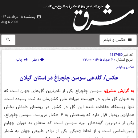
پنجشنبه ۱۵ مرداد ۱۴۰۵ -
Aug 6 2026
عکس و فیلم
کد خبر
1817480
تاریخ انتشار:
۲۰ خرداد ۱۴۰۵ - ۲۳:۰۰
۱ نظر
چاپ
عکس و فیلم
عکس/ گلدهی سوسن چلچراغ در استان گیلان
به گزارش مشرق،
سوسن چلچراغ یکی از نادرترین گل‌های جهان است که
به عنوان گل ملی، در فهرست میراث ملی کشورمان به ثبت رسیده است.
تنها زیستگاه حفاظت شده این گل در کشور در روستای داماش بخش
عمارلوی رودبار قرار دارد که وسعتش به ۴ هکتار می‌رسد. سوسن چلچراغ،
یکی از نادرترین گونه‌های تیره سوسن است که متعلق به دوران چهارم
زمین‌شناسی است و از لحاظ ژنتیکی یکی از نوادر طبیعی جهان به شمار