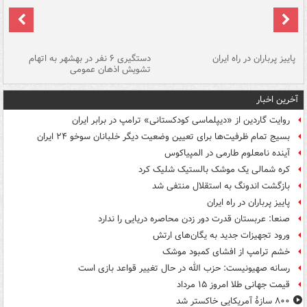
ن
پاییز پرباران در راه ایران
دستگیری ۶ نفر در بهشهر به اتهام
تشویش اذهان عمومی
اس
آخرین اخبار
روایت گاردین از «دیپلماسی کودکستانی» ترامپ در برابر ایران
بسیج تمام ظرفیت‌ها برای تعیین وضعیت دیگر خلبانان سوخو ۲۴ ایران
آینده نامعلوم طارمی در المپیاکوس
کره شمالی یک موشک بالستیک شلیک کرد
بازگشت اندونگ به استقلال منتفی شد
پاییز پرباران در راه ایران
صنعا: عربستان قدرت دور زدن محاصره دریایی را ندارد
ورود تجهیزات جدید به یگان‌های ارتش
خشم ترامپ از افشای کمبود موشک
رسانه صهیونیست: حزب الله در حال تغییر قواعد بازی است
قیمت جهانی طلا امروز ۱۵ مرداد
۸۰۰ سازۀ آمریکایی خاکستر شد