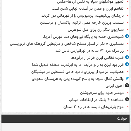
تجهیز موشکهای سپاه به نفس اژدها+عکس
تفاهم ایران و عمان در آستانه نهایی شدن است
بازیکنان بی‌کیفیت، پرسپولیس را از قهرمانی دور کردند
نشست وزیران خارجه مصر، ترکیه، پاکستان و عربستان
سناریوی بلاگر زن برای قتل شوهرش
شبیه‌سازی حمله به پایگاه نیروهای دلتا فورس آمریکا
دستگیری ۸ نفر از اشرار مسلح شاخص و مرتبطین گروهک های تروریستی
راز مرگ مرد ۷۲ ساله در تهرانپارس فاش شد
قدرت نظامی ایران فراتر از برآوردها
قرار بود ایران به زانو درآید، اما به ابرقدرت منطقه تبدیل شد!
عصبانیت ترامپ از پیروزی نامزد حامی فلسطین در میشیگان
واکنش کمال شرف به پاسخ کوبنده یمن به عربستان سعودی
آهوی ایرانی
دردسر جدید برای سرخپوشان
مشاهده ۴ پلنگ در ارتفاعات میناب
موج بارش‌های تابستانه در راه ۱۱ استان
حوادث