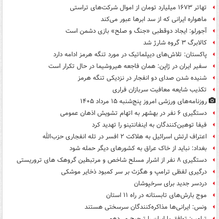
تهاتر ۱۶۷۳ میلیارد تومان از اموال شرکت‌های تراستی
ماهواره ایرانی که از سد ابرها عبور می‌کند
آجورلو: ایجاد دوقطبی «جنگ و صلح‌» بازی دشمن است
کالابرگ ۳ گروه شارژ شد
پاکستان: تلاش‌های دیپلماتیک در مورد تنگه هرمز ادامه دارد
سفیر ایران در ژاپن: همان فاجعه هیروشیما در حال تکرار است
شنیده شدن صدای دو انفجار در نزدیکی تنگه هرمز
تکذیب شایعه معافیت سربازان فراری
روزنامه‌های ورزشی امروز پنج‌شنبه ۱۵ مرداد ۱۴۰۵
دستگیری ۶ نفر در بهشهر به اتهام تشویش اذهان عمومی
فیفا توهین‌کنندگان به اینفانتینو را تهدید کرد
اعتراف ارتش اسرائیل به هلاکت ۲ افسر در تله انفجاری حزب‌الله
بغداد: نباید از خاک عراق به کشورهای دیگر حمله شود
دستگیری ۸ نفر از اشرار مسلح شاخص و مرتبطین گروهک های تروریستی
درگیری لفظی ترامپ و هگزث بر سر کمبود ذخایر موشکی
دردسر جدید برای سرخپوشان
موج بارش‌های تابستانه در راه ۱۱ استان
ونس: ایرانی‌ها مذاکره‌کنندگان سرسختی هستند
ترامپ: توافق با ایران را ترجیح می‌دهم