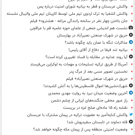
واکنش عربستان و قطر به بیانیه شورای امنیت درباره یمن
واکنش کشفیا به ترک اردوی تیم ملی توسط کاپیتان تیم ملی والیبال نشسته
جان باختن چهار نفر در سانحه رانندگی مراغه - هشترود+ فیلم
نشست هم اندیشی جمعی از علمای حوزه علمیه قم با عراقچی
حریق در شهرک صنعتی نصیرآباد در بهارستان
مذاکرات تنگه با عمان باید چگونه باشد؟
بیانیه تند فیفا در دفاع از آقای رئیس!
آیا روند عدلیه در مقابله با فساد تغییری کرده است؟
آمریکا از طریق ترکیه تسلیحات و مهمات به اوکراین می‌فرستد
نخستین تصویر مسی بعد از مرگ پدر
حریق در شهرک صنعتی نصیرآباد+ فیلم
شهرک‌نشین‌ها اموال فلسطینی‌ها را به آتش کشیدند!
آخرین وضعیت میدان نبرد به روایت مهدی محمدی
راز عبور مخفی جنگنده‌های ایرانی از چشم دشمن
نقشه راه ۱۵ ماده‌ای صلح غزه در بن‌بست
واکنش کنایه‌آمیز به عضویت ترکیه در پیمان مشترک با عربستان
قله دماوند در تابستان سفیدپوش شد!
وضعیت امنیتی منطقه پس از پیمان مکه چگونه خواهد شد؟