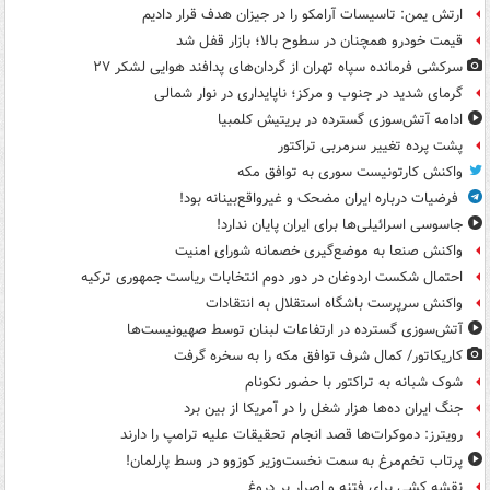
ارتش یمن: تاسیسات آرامکو را در جیزان هدف قرار دادیم
قیمت خودرو همچنان در سطوح بالا؛ بازار قفل شد
سرکشی فرمانده سپاه تهران از گردان‌های پدافند هوایی لشکر ۲۷
گرمای شدید در جنوب و مرکز؛ ناپایداری در نوار شمالی
ادامه آتش‌سوزی گسترده در بریتیش کلمبیا
پشت پرده تغییر سرمربی تراکتور
واکنش کارتونیست سوری به توافق مکه
فرضیات درباره ایران مضحک و غیرواقع‌بینانه بود!
جاسوسی اسرائیلی‌ها برای ایران پایان ندارد!
واکنش صنعا به موضع‌گیری خصمانه شورای امنیت
احتمال شکست اردوغان در دور دوم انتخابات ریاست جمهوری ترکیه
واکنش سرپرست باشگاه استقلال به انتقادات
آتش‌سوزی گسترده در ارتفاعات لبنان توسط صهیونیست‌ها
کاریکاتور/ کمال شرف توافق مکه را به سخره گرفت
شوک شبانه به تراکتور با حضور نکونام
جنگ ایران ده‌ها هزار شغل را در آمریکا از بین برد
رویترز: دموکرات‌ها قصد انجام تحقیقات علیه ترامپ را دارند
پرتاب تخم‌مرغ به سمت نخست‌وزیر کوزوو در وسط پارلمان!
نقشه کشی برای فتنه و اصرار بر دروغ