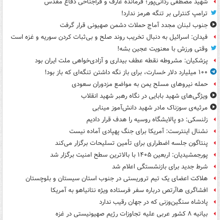
شهید مصطفی ردانی‌پور؛ فرمانده عارف و فراجناحی دفاع مقدس
ترامپ کنترلی بر تنگه هرمز ندارد!
جنوب لبنان مجدد آماج حملات دشمن صهیونی قرار گرفت
فیدان: اسرائیل به دنبال تخریب روند صلح و بی‌ثبات کردن سوریه و غزه است
وقتی ورزش با معنویت عجین بشه!
پزشکیان: مشروطه نقطه عطف بیداری و آزادی‌خواهی ملت ایران بود
۱۰۰ میلیارد دلار خسارت، برای باز نگه داشتن تنگه‌ای که باز بود!
حمله نیروهای مسلح یمن به مواضع مزدوران سعودی
ویژگی‌های شهید بابایی در نگاه رهبر شهید انقلاب
مرثیه‌ی سوزناک مادر شهید دانش‌آموز مینابی
زلنسکی: دو پالایشگاه روسیه را هدف قرار دادیم
نشنال اینترست: آمریکا برای جنگ پهپادی آماده نیست
پنتاگون جلسه اضطراری برای تأمین تسلیحات برگزار می‌کند
پورجمشیدیان: اربعین ۱۴۰۵ با بالاترین سطح امنیت برگزار شد
شرط جدید برای بازنشستگی اعلام شد
هلاکت اعضای یک تیم تروریستی در جنوب استان سیستان و بلوچستان
افشاگری هاآرتص درباره سفر فرستاده ویژه نتانیاهو به آمریکا
پادشاه سنگین‌وزنی که در جهان رقیب ندارد
بیانیه ۸ کشور عربی علیه تجاوزات رژیم صهیونیستی در غزه