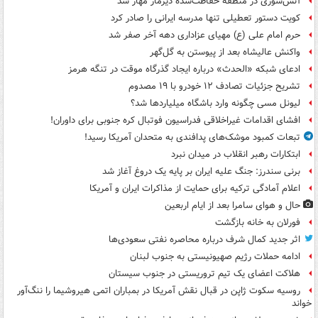
آتش‌سوزی در منطقه حفاظت‌شده دیزمار مهار شد
کویت دستور تعطیلی تنها مدرسه ایرانی را صادر کرد
حرم امام علی (ع) مهیای عزاداری دهه آخر صفر شد
واکنش عالیشاه بعد از پیوستن به گل‌گهر
ادعای شبکه «الحدث» درباره ایجاد گذرگاه موقت در تنگه هرمز
تشریح جزئیات تصادف ۱۲ خودرو با ۱۹ مصدوم
لیونل مسی چگونه وارد باشگاه میلیاردها شد؟
افشای اقدامات غیراخلاقی فدراسیون فوتبال کره جنوبی برای داوران!
تبعات کمبود موشک‌های پدافندی به متحدان آمریکا رسید!
ابتکارات رهبر انقلاب در میدان نبرد
برنی سندرز: جنگ علیه ایران بر پایه یک دروغ آغاز شد
اعلام آمادگی ترکیه برای حمایت از مذاکرات ایران و آمریکا
حال و هوای سامرا بعد از ایام اربعین
فورلان به خانه بازگشت
اثر جدید کمال شرف درباره محاصره نفتی سعودی‌ها
ادامه حملات رژیم صهیونیستی به جنوب لبنان
هلاکت اعضای یک تیم تروریستی در جنوب سیستان
روسیه سکوت ژاپن در قبال نقش آمریکا در بمباران اتمی هیروشیما را ننگ‌آور
خواند