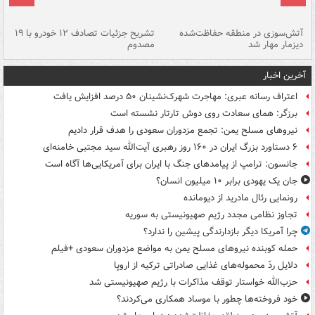
تصادف مرگبار در محور اهواز–شوش ۲
آتش‌سوزی در منطقه حفاظت‌شده
تشریح جزئیات تصادف ۱۲ خودرو با ۱۹
پا
دیزمار مهار شد
مصدوم
آخرین اخبار
اعتراف رسانه عبری: مهاجرت شهرک‌نشینان ۵۰ درصد افزایش یافت
برزگر: همای سعادت روی دوش تارتار نشسته است
نیروهای مسلح یمن: تجمع مزدوران سعودی را هدف قرار دادیم
۶ دستاورد بزرگ ایران در ۱۶۰ روز رهبری آیت‌الله سید مجتبی خامنه‌ای
جانسون: ترامپ از پیامدهای جنگ با ایران برای آمریکایی‌ها آگاه است
جان یک یهودی برابر ۱۰ میلیون انسان؟
رونمایی رئال مادرید از دیومانده
تجاوز نظامی مجدد رژیم صهیونیستی به سوریه
چرا آمریکا دیگر بازدارندگی پیشین را ندارد؟
حمله کوبنده نیروهای مسلح یمن به مواضع مزدوران سعودی +فیلم
دلایل ردّ محموله‌های غذایی صادراتی ترکیه از اروپا
حزب‌الله خواستار توقف مذاکرات با رژیم صهیونیستی شد
خود فروخته‌ها چطور با موساد همکاری می‌کردند؟