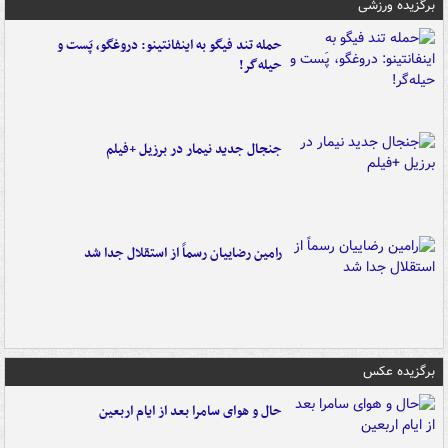
برگزیده ورزشی
حمله تند فیگو به اینفانتینو: دروغگو، پَست‌ و
حیله‌گر!
جنجال جدید نیمار در برزیل +فیلم
رامین رضاییان رسماً از استقلال جدا شد
برگزیده عکس
حال و هوای سامرا بعد از ایام اربعین