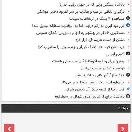
پادشاه سنگین‌وزنی که در جهان رقیب ندارد
درگیری لفظی ترامپ و هگزث بر سر کمبود ذخایر موشکی
مشاهده ۴ پلنگ در ارتفاعات میناب
قرار بود ایران به زانو درآید، اما به ابرقدرت منطقه تبدیل شد!
دستگیری ۶ نفر در بهشهر به اتهام تشویش اذهان عمومی
دشان از دست عربستان فرار کرد
عربستان فرمانده ائتلاف دریایی چندملیتی را منصوب کرد
آهوی ایرانی
ونس: ایرانی‌ها مذاکره‌کنندگان سرسختی هستند
دردسر جدید برای سرخپوشان
۸۰۰ سازۀ آمریکایی خاکستر شد
ماهواره ایرانی که از سد ابرها عبور می‌کند
قابی زیبا از قلعه بابک آذربایجان شرقی
برداشت برنج از شالیزارهای شمال در سوادکوه
حوادث