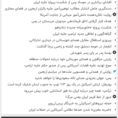
افشای برکناری در موساد پس از شکست پروژه علیه ایران
دستگیری عامل انتشار مطالب توهین‌آمیز علیه زائران اربعین در فضای مجازی
روایت تکان‌دهنده دانش‌آموز مینابی از جنایت آمریکا
هدف قرار گرفتن اتاق‌ فرماندهی مزدوران عربستان در یمن
شکست پروژه «خاورمیانه جدید» نتانیاهو
گزافه‌گویی و لفاظی جدید ترامپ علیه ایران
پیروزی استقلال مقابل همنام خوزستانی در دیداری تدارکاتی
انفجار در حومه دمشق چند کشته و زخمی برجا گذاشت
بوسه‌ پدر بر پای پسر شهیدش
رایزنی عراقچی و همتای موریتانی خود درباره تحولات منطقه
موج تهدید علیه قضات آمریکایی پس از صدور حکم علیه ترامپ
روایتی از همدلی و همسویی ملت‌ها در مراسم اربعین
یمن: جهان به‌زودی صدای ناله سعودی‌ها را خواهد شنید
یونیفل: ارتش اسرائیل در یک روز ۱۱۳ توپ به جنوب لبنان شلیک کرده است
ترامپ: همه چیز درباره ایران به طور استثنایی خوب پیش می‌رود
عبور از خط قرمز ایران یعنی مرگ!
حمله نیروهای اسرائیلی به خبرنگار پرس‌تی‌وی
«ضربه مغزی» شدن صدها نظامی آمریکایی در حملات ایران