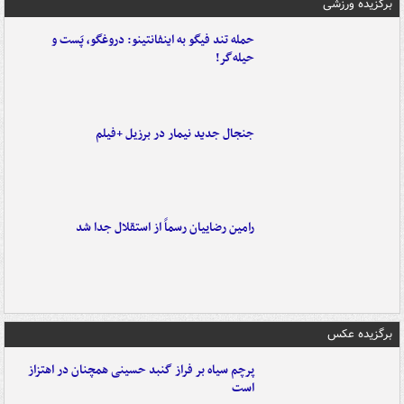
برگزیده ورزشی
حمله تند فیگو به اینفانتینو: دروغگو، پَست‌ و
حیله‌گر!
جنجال جدید نیمار در برزیل +فیلم
رامین رضاییان رسماً از استقلال جدا شد
برگزیده عکس
پرچم سیاه بر فراز گنبد حسینی همچنان در اهتزاز
است