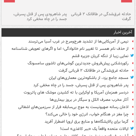
شته
حادثه غرق‌شدگی در طاقانک ۲ قربانی
پدر شاهرودی پس از قتل پسرش،
دس
گرفت
جسد را در چاه مخفی کرد
آخرین اخبار
نیمی از آمریکایی‌ها از تشدید هرج‌ومرج در غرب آسیا می‌ترسند
از حذف نام همسر تا تغییر نام خانوادگی؛ اما و اگرهای تعویض شناسنامه
نمایی زیبا از تنگه کریان جزیره قشم
رکوردشکنی پیش‌فروش جدیدترین گوشی‌های تاشوی سامسونگ
حادثه غرق‌شدگی در طاقانک ۲ قربانی گرفت
مسجد جامع یزد، از باشکوه‌ترین معماری‌های ایران
پدر شاهرودی پس از قتل پسرش، جسد را در چاه مخفی کرد
دردسر همزمان آمریکا و اوکراین با ته کشیدن موشک های پاتریوت
آثار مخرب مصرف الکل و سیگار در بروز بیماری‌ها
اذعان رسانه صهیونیست به موج بی‌سابقه فرار از سرزمین‌های اشغالی
چرا مغز در هنگام خواب، انرژی خود را خالی می‌کند؟
گرما برای پالایشگاه‌ها و منابع برق اروپا اضطرار آفرید
ایالات متحده واقعاً یک «ببر کاغذی» است!