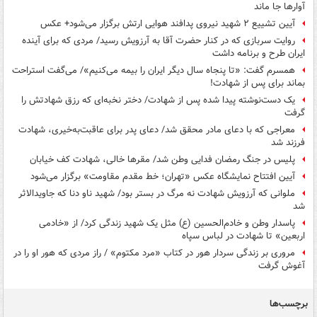
آوارها جا ماند
آیین تشییع ۲ شهید نیروی پدافند هوایی ارتش برگزار می‌شود+ عکس
روایت سربازی که در کنار حضرت آقا به آرزویش رسید/ مردی که برای آینده
ایران طرح و برنامه داشت
همسرم گفت: «تا پنجاه سال دیگر ایران را بیمه می‌کنیم»/ می‌گفت استراحت
بماند برای پس از شهادت!
یک دست‌نوشته پیدا شده پس از شهادت/ دختر نخبه‌ای که رزق شهادتش را
گرفت
معراجی که با دعای مادر محقق شد/ دعای پدر برای عاقبت‌به‌خیری، شهادت
فرزند شد
پلیس در جنگ رمضان فدایی وطن شد/ مقرها خالی، شهادت کف خیابان
آیین افتتاح نمایشگاه عکس «تهران؛ خط مقدم مقاومت» برگزار می‌شود
ملوانی که آرزویش شهادت نه مرگ در بستر بود/ شهید ناو دنا که جاویدالاثر
شد
پاسدار وطن و خادم‌الحسین (ع) مثل یک شهید زندگی کرد/ از «خادمی
اربعین» تا شهادت در لباس سپاه
مروری بر زندگی سردار هور در کتاب «مرد مکتوم» / راز مردی که هور او را در
آغوش گرفت
برچسب‌ها