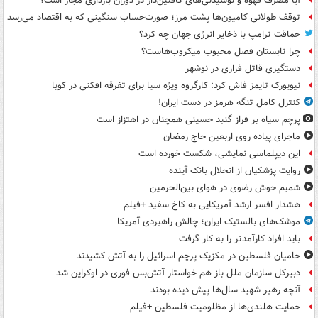
آیا مصرف قهوه و نوشیدنی‌های کافئین‌دار در دوران بارداری مجاز است؟
توقف طولانی کامیون‌ها پشت مرز؛ صورت‌حساب سنگینی که به اقتصاد می‌رسد
حماقت ترامپ با ذخایر انرژی جهان چه کرد؟
چرا تابستان فصل محبوب میکروب‌هاست؟
دستگیری قاتل فراری در نوشهر
نیویورک تایمز فاش کرد: کارگروه ویژه سیا برای تفرقه افکنی در کوبا
کنترل کامل تنگه هرمز در دست ایران!
پرچم سیاه بر فراز گنبد حسینی همچنان در اهتزاز است
ماجرای پیاده روی اربعین حاج رمضان
این دیپلماسی نمایشی، شکست خورده است
روایت پزشکیان از انحلال بانک آینده
شمیم خوش رضوی در هوای بین‌الحرمین
هشدار افسر ارشد آمریکایی به کاخ سفید +فیلم
موشک‌های بالستیک ایران؛ چالش راهبردی آمریکا
باید افراد کارآمدتر را به کار گرفت
حامیان فلسطین در مکزیک پرچم اسرائیل را به آتش کشیدند
دبیرکل سازمان ملل باز هم خواستار آتش‌بس فوری در اوکراین شد
آنچه رهبر شهید سال‌ها پیش دیده بودند
حمایت هلندی‌ها از مظلومیت فلسطین +فیلم