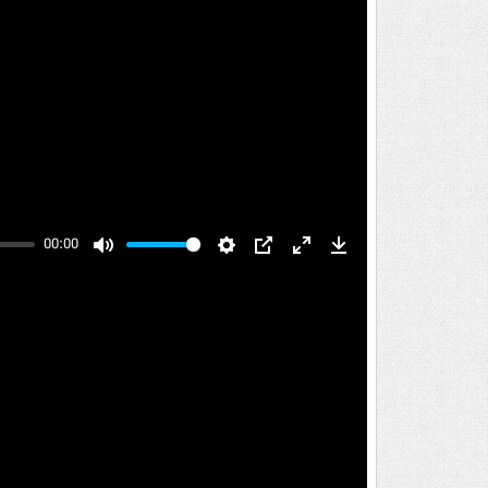
00:00
Mute
Settings
PIP
Enter
Download
fullscreen