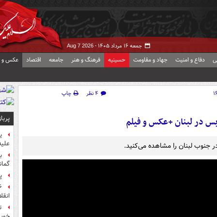
جمعه ۱۶ مرداد ۱۴۰۵ -
Aug 7 2026
ی
دفاع و امنیت
جهاد و مقاومت
حسینیه
فرهنگ و هنر
جامعه
اقتصاد
عکس و ف
۴ نظر
چاپ
پربا
س در لبنان +عکس و فیلم
ی
علیه
در جنوب لبنان را مشاهده می‌کنید.
ب
گمان
پ
انقل
ت
خوب