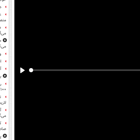
د
ع
منص
«
می‌آ
خ
می‌ک
و
ا
آ
Play
ب
ر
۱۰۰میلیون تومان!
ت
لاری
آ
می‌گ
ک
صادر
پ