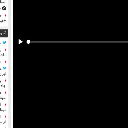
تسلی
ح
ه
+فیل
آخری
ن
Play
ر
تاش
ح
م
ایران
پ
چاه 
د
موش
آ
بیما
ا
از س