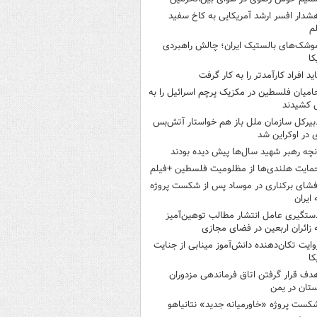
شدار افسر ارشد آمریکایی به کاخ سفید
م
وشک‌های بالستیک ایران؛ چالش راهبردی
کا
اید افراد کارآمدتر را به کار گرفت
امیان فلسطین در مکزیک پرچم اسرائیل را به
 کشیدند
بیرکل سازمان ملل باز هم خواستار آتش‌بس
 در اوکراین شد
نچه رهبر شهید سال‌ها پیش دیده بودند
مایت هلندی‌ها از مظلومیت فلسطین +فیلم
فشای برکناری در موساد پس از شکست پروژه
 ایران
ستگیری عامل انتشار مطالب توهین‌آمیز
 زائران اربعین در فضای مجازی
وایت تکان‌دهنده دانش‌آموز مینابی از جنایت
کا
دف قرار گرفتن اتاق‌ فرماندهی مزدوران
تان در یمن
کست پروژه «خاورمیانه جدید» نتانیاهو