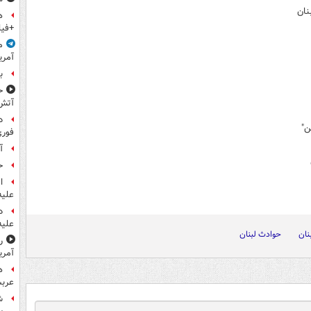
ه
+فیل
م
آمری
ب
ح
آتش
د
ن"
فوری
آ
ح
ا
علیه
د
علیه
نان
حوادث لبنان
ر
آمری
ه
عربس
ش