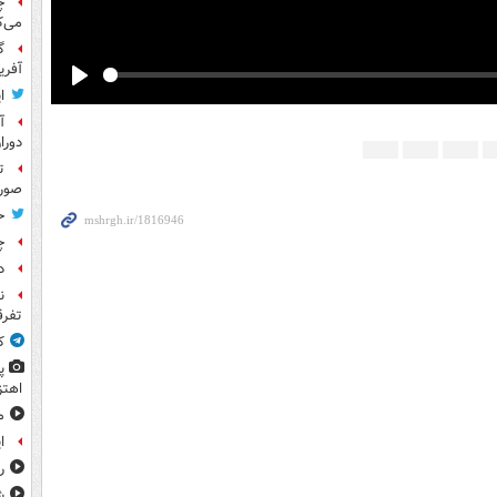
چ
می‌ک
گ
آفری
Play
ا
آ
دورا
ت
صورت
ح
چ
د
ن
تفرق
ک
پ
اهتز
م
ا
ر
ش