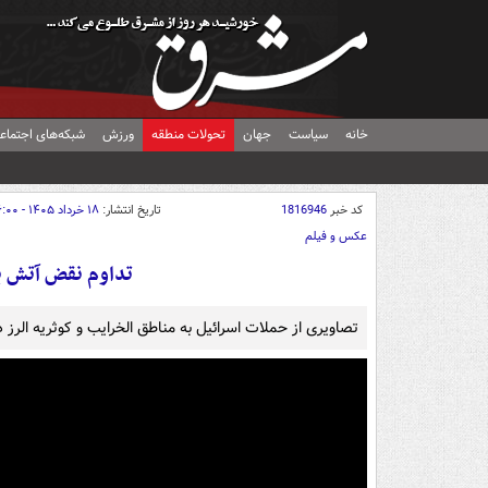
خانه
سیاست
جهان
تحولات منطقه
ورزش
شبکه‌های اجتماع
کد خبر
1816946
تاریخ انتشار:
۱۸ خرداد ۱۴۰۵ - ۱۶:۰۰
عکس و فیلم
تداوم نقض آتش ب
تصاویری از حملات اسرائیل به مناطق الخرایب و کوثریه الرز 