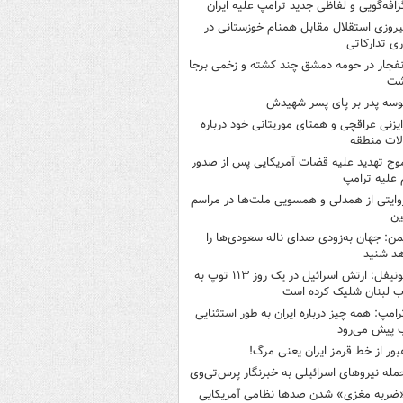
زافه‌گویی و لفاظی جدید ترامپ علیه ایران
یروزی استقلال مقابل همنام خوزستانی در
ری تدارکاتی
نفجار در حومه دمشق چند کشته و زخمی برجا
شت
وسه‌ پدر بر پای پسر شهیدش
ایزنی عراقچی و همتای موریتانی خود درباره
لات منطقه
وج تهدید علیه قضات آمریکایی پس از صدور
علیه ترامپ
وایتی از همدلی و همسویی ملت‌ها در مراسم
ین
من: جهان به‌زودی صدای ناله سعودی‌ها را
د شنید
یونیفل: ارتش اسرائیل در یک روز ۱۱۳ توپ به
 لبنان شلیک کرده است
رامپ: همه چیز درباره ایران به طور استثنایی
 پیش می‌رود
بور از خط قرمز ایران یعنی مرگ!
مله نیروهای اسرائیلی به خبرنگار پرس‌تی‌وی
ضربه مغزی» شدن صدها نظامی آمریکایی