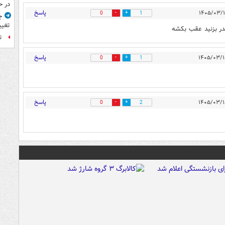
در ح
پاسخ
0
1
ج
تغیی
در بزنید عقب بکشه
ت
پاسخ
0
1
پاسخ
0
2