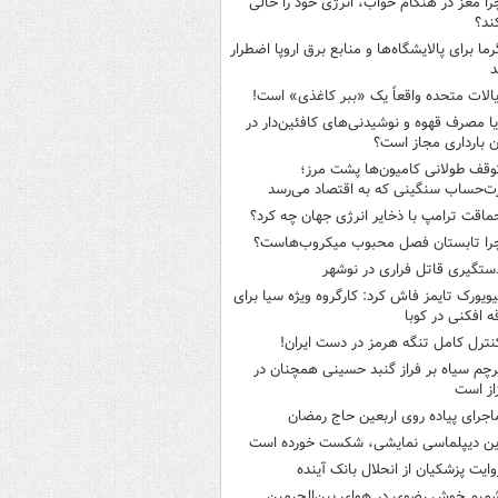
را مغز در هنگام خواب، انرژی خود را خالی
ند؟
رما برای پالایشگاه‌ها و منابع برق اروپا اضطرار
د
یالات متحده واقعاً یک «ببر کاغذی» است!
یا مصرف قهوه و نوشیدنی‌های کافئین‌دار در
ن بارداری مجاز است؟
وقف طولانی کامیون‌ها پشت مرز؛
‌حساب سنگینی که به اقتصاد می‌رسد
ماقت ترامپ با ذخایر انرژی جهان چه کرد؟
را تابستان فصل محبوب میکروب‌هاست؟
ستگیری قاتل فراری در نوشهر
یویورک تایمز فاش کرد: کارگروه ویژه سیا برای
ه افکنی در کوبا
نترل کامل تنگه هرمز در دست ایران!
رچم سیاه بر فراز گنبد حسینی همچنان در
از است
اجرای پیاده روی اربعین حاج رمضان
ین دیپلماسی نمایشی، شکست خورده است
وایت پزشکیان از انحلال بانک آینده
میم خوش رضوی در هوای بین‌الحرمین