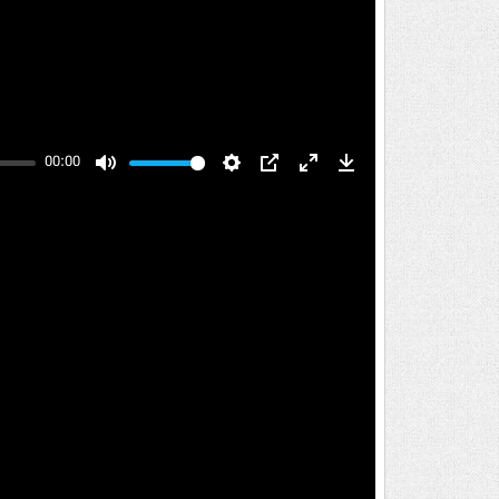
00:00
Mute
Settings
PIP
Enter
Download
fullscreen