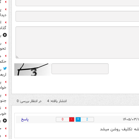
گ
پ
دیدا
ا
گذا
ب
ر
تحو
م
حکم 
ر
اربع
ی
خواه
جنوب
انتشار یافته: 4
در انتظار بررسی: 0
ت
خوب
پاسخ
0
2
ع
ح
یشه تکلیف روشن میشد
«