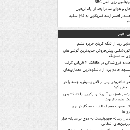
م‌طلبی روی آنتن BBC
ال و هوای سامرا بعد از ایام اربعین
شدار افسر ارشد آمریکایی به کاخ سفید
م
ن اخبار
مایی زیبا از تنگه کریان جزیره قشم
کوردشکنی پیش‌فروش جدیدترین گوشی‌های
وی سامسونگ
ادثه غرق‌شدگی در طاقانک ۲ قربانی گرفت
سجد جامع یزد، از باشکوه‌ترین معماری‌های
در شاهرودی پس از قتل پسرش، جسد را در
مخفی کرد
ردسر همزمان آمریکا و اوکراین با ته کشیدن
ک های پاتریوت
ثار مخرب مصرف الکل و سیگار در بروز
ری‌ها
ذعان رسانه صهیونیست به موج بی‌سابقه فرار
رزمین‌های اشغالی