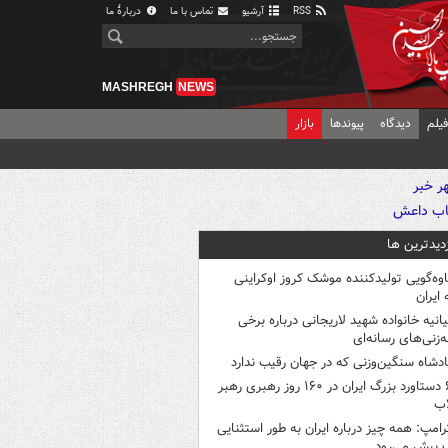
RSS
آرشیو
تماس با ما
دربارهٔ ما
MASHREGH
NEWS
یلم
دیدگاه
پیوندها
بازار
زدیدترین ها
اوه‌گویی تولیدکننده موشک کروز اوکراینی
 ایران
یانیه خانواده شهید لاریجانی درباره برخی
ه‌زنی‌های رسانه‌ای
ادشاه سنگین‌وزنی که در جهان رقیب ندارد
۶ دستاورد بزرگ ایران در ۱۶۰ روز رهبری رهبر
اب
رامپ: همه چیز درباره ایران به طور استثنایی
 پیش می‌رود