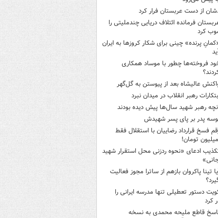
شان از دست عربستان فرار کرد
ربستان فرمانده ائتلاف دریایی چندملیتی را
وب کرد
کمانِ پرنده» چینی برای شکار کروزها به ایران
ید
ود فروخته‌ها چطور با موساد همکاری
ردند؟
اکنش عالیشاه بعد از پیوستن به گل‌گهر
بتکارات رهبر انقلاب در میدان نبرد
نچه رهبر شهید سال‌ها پیش دیده بودند
وسه‌ پدر بر پای پسر شهیدش
قم فسخ قرارداد رضاییان با استقلال فقط
کذیب ادعای «نحوه ردزنی محل استقرار شهید
جانی»
یا تینا پاکروان بازهم از ساترا مجوز فعالیت
یرد؟
ویت دستور تعطیلی تنها مدرسه ایرانی را
 کرد
اسخ قاطع ملیحه محمدی به نسخه