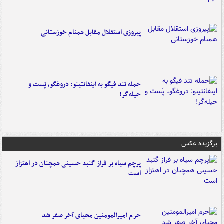
پیروزی استقلال مقابل همنام خوزستانی
حمله تند فیگو به اینفانتینو: دروغگو، پَست‌ و
حیله‌گر!
برگزیده عکس
پرچم سیاه بر فراز گنبد حسینی همچنان در اهتزاز
است
حرم امیرالمومنین محیای آخر صفر شد