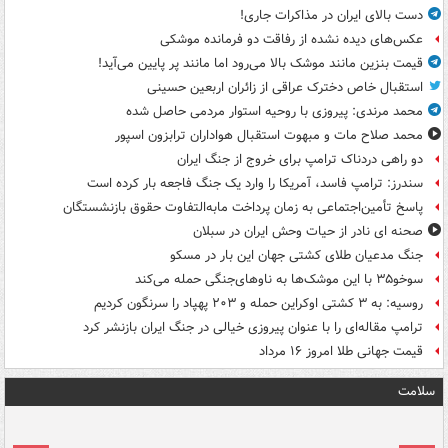
دست بالای ایران در مذاکرات جاری!
عکس‌های دیده نشده از رفاقت دو فرمانده‌ موشکی
قیمت بنزین مانند موشک بالا می‌رود اما مانند پر پایین می‌آید!
استقبال خاص دخترک عراقی از زائران اربعین حسینی
محمد مرندی: پیروزی با روحیه استوار مردمی حاصل شده
محمد صلاح مات و مبهوت استقبال هواداران ترابزون اسپور
دو راهی دردناک ترامپ برای خروج از جنگ ایران
سندرز: ترامپ فاسد، آمریکا را وارد یک جنگ فاجعه بار کرده است
پاسخ تأمین‌اجتماعی به زمان پرداخت مابه‌التفاوت حقوق بازنشستگان
صحنه ای نادر از حیات وحش ایران در سبلان
جنگ مدعیان طلای کشتی جهان این بار در مسکو
سوخو۳۵ با این موشک‌ها به ناوهای‌جنگی حمله می‌کند
روسیه: به ۳ کشتی اوکراین حمله و ۲۰۳ پهپاد را سرنگون کردیم
ترامپ مقاله‌ای را با عنوان پیروزی خیالی در جنگ ایران بازنشر کرد
قیمت جهانی طلا امروز ۱۶ مرداد
سلامت
ت