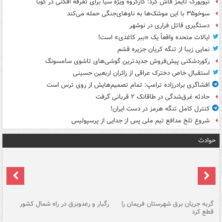
نیویورک تایمز فاش کرد: کارگروه ویژه سیا برای تفرقه افکنی در کوبا
سوخو۳۵ با این موشک‌ها به ناوهای‌جنگی حمله می‌کند
دستگیری قاتل فراری در نوشهر
ایالات متحده واقعاً یک «ببر کاغذی» است!
نمایی زیبا از تنگه کریان جزیره قشم
رکوردشکنی پیش‌فروش جدیدترین گوشی‌های تاشوی سامسونگ
استقبال خاص دخترک عراقی از زائران اربعین حسینی
افشاگری برادرزاده ترامپ: تمام تصمیم‌هایش از روی ترس است
حادثه غرق‌شدگی در طاقانک ۲ قربانی گرفت
کنترل کامل تنگه هرمز در دست ایران!
شروع تلخ مدافع تیم ملی پس از جدایی از پرسپولیس
حوادث
گربه جریان برق شهرستان فریمان را
رگبار و رعدوبرق در راه شمال کشور
قطع کرد
گذ