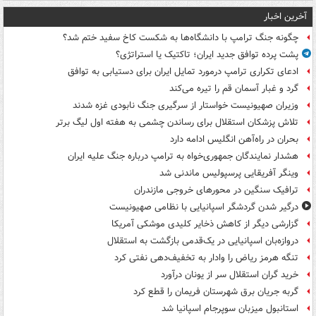
آخرین اخبار
چگونه جنگ ترامپ با دانشگاه‌ها به شکست کاخ سفید ختم شد؟
پشت پرده توافق جدید ایران؛ تاکتیک یا استراتژی؟
ادعای تکراری ترامپ درمورد تمایل ایران برای دستیابی به توافق
گرد و غبار آسمان قم را تیره می‌کند
وزیران صهیونیست خواستار از سرگیری جنگ نابودی غزه شدند
تلاش پزشکان استقلال برای رساندن چشمی به هفته اول لیگ برتر
بحران در راه‌آهن انگلیس ادامه دارد
هشدار نمایندگان جمهوری‌خواه به ترامپ درباره جنگ علیه ایران
وینگر آفریقایی پرسپولیس ماندنی شد
ترافیک سنگین در محورهای خروجی مازندران
درگیر شدن گردشگر اسپانیایی با نظامی صهیونیست
گزارشی دیگر از کاهش ذخایر کلیدی موشکی آمریکا
دروازه‌بان اسپانیایی در یک‌قدمی بازگشت به استقلال
تنگه هرمز ریاض را وادار به تخفیف‌دهی نفتی کرد
خرید گران استقلال سر از یونان درآورد
گربه جریان برق شهرستان فریمان را قطع کرد
استانبول میزبان سوپرجام اسپانیا شد