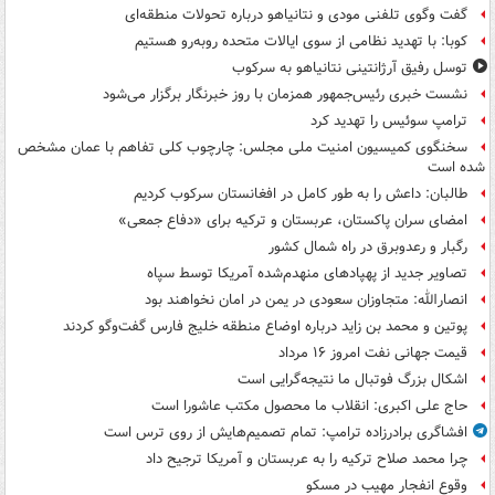
گفت وگوی تلفنی مودی و نتانیاهو درباره تحولات منطقه‌ای
کوبا: با تهدید نظامی از سوی ایالات متحده روبه‌رو هستیم
توسل رفیق آرژانتینی نتانیاهو به سرکوب
نشست خبری رئیس‌جمهور همزمان با روز خبرنگار برگزار می‌شود
ترامپ سوئیس را تهدید کرد
سخنگوی کمیسیون امنیت ملی مجلس: چارچوب کلی تفاهم با عمان مشخص
شده است
طالبان: داعش را به طور کامل در افغانستان سرکوب کردیم
امضای سران پاکستان، عربستان و ترکیه برای «دفاع جمعی»
رگبار و رعدوبرق در راه شمال کشور
تصاویر جدید از پهپادهای منهدم‌شده آمریکا توسط سپاه
انصارالله: متجاوزان سعودی در یمن در امان نخواهند بود
پوتین و محمد بن زاید درباره اوضاع منطقه خلیج فارس گفت‌وگو کردند
قیمت جهانی نفت امروز ۱۶ مرداد
اشکال بزرگ فوتبال ما نتیجه‌گرایی است
حاج علی اکبری: انقلاب ما محصول مکتب عاشورا است
افشاگری برادرزاده ترامپ: تمام تصمیم‌هایش از روی ترس است
چرا محمد صلاح ترکیه را به عربستان و آمریکا ترجیح داد
وقوع انفجار مهیب در مسکو