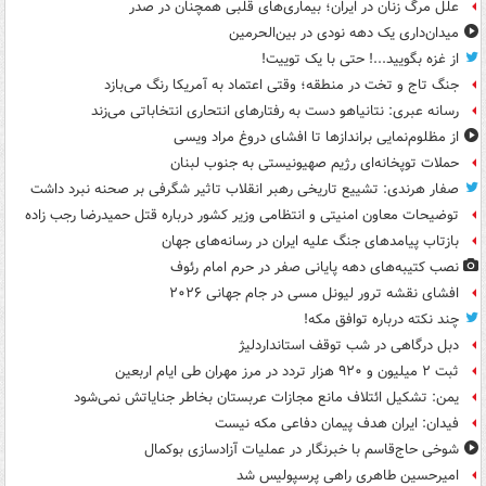
علل مرگ زنان در ایران؛ بیماری‌های قلبی همچنان در صدر
میدان‌داری یک دهه نودی در بین‌الحرمین
از غزه بگویید...! حتی با یک توییت!
جنگ تاج و تخت در منطقه؛ وقتی اعتماد به آمریکا رنگ می‌بازد
رسانه عبری: نتانیاهو دست به رفتارهای انتحاری انتخاباتی می‌زند
از مظلوم‌نمایی براندازها تا افشای دروغ مراد ویسی
حملات توپخانه‌ای رژیم صهیونیستی به جنوب لبنان
صفار هرندی: تشییع تاریخی رهبر انقلاب تاثیر شگرفی بر صحنه نبرد داشت
توضیحات معاون امنیتی و انتظامی وزیر کشور درباره قتل حمیدرضا رجب زاده
بازتاب پیامدهای جنگ علیه ایران در رسانه‌های جهان
نصب کتیبه‌های دهه پایانی صفر در حرم امام رئوف
افشای نقشه ترور لیونل مسی در جام جهانی ۲۰۲۶
چند نکته درباره توافق مکه!
دبل درگاهی در شب توقف استانداردلیژ
ثبت ۲ میلیون و ۹۲۰ هزار تردد در مرز مهران طی ایام اربعین
یمن: تشکیل ائتلاف مانع مجازات عربستان بخاطر جنایاتش نمی‌شود
فیدان: ایران هدف پیمان دفاعی مکه نیست
شوخی حاج‌قاسم با خبرنگار در عملیات آزادسازی بوکمال
امیرحسین طاهری راهی پرسپولیس شد