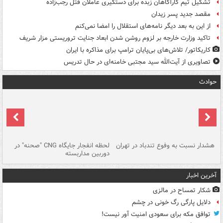
تشکیل تیم کارآگاهان زبده برای دستگیری عاملان قتل رجب‌زاده
مقصد جدید پسر زیدان
از این به بعد دیگر نامه‌های استقلال را امضا نمی‌کنم
تاکید وزارت خارجه بر لزوم روشن شدن ابعاد جنایت تروریستی مزار شریف
کاریکاتور/ تلاش‌های بی‌پایان ترامپ برای مذاکره با ایران
تصاویری از آیت‌الله سید مجتبی خامنه‌ای در حال تدریس
حوادث
ای
هشدار نسبت به وفوع تندباد در تهران
لحظه انفجار جایگاه CNG "صحنه" در
دس
دوربین مداربسته
ات
آخرین اخبار
شکار تمساح در مالزی
دلایل پارگی رگ خونی در چشم
توافق مکه برای سعودی امنیت آور نیست!