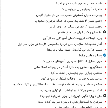
طعنه همتی به وزیر خزانه داری آمریکا
هافبک آلومینیوم پرسپولیسی شد
یونان به دنبال گسترش حضور نظامی در خلیج فارس
زخمی شدن ۴ شهروند یمنی در حمله مزدوران سعودی
زخمی شدن ۳ نظامی لبنانی در زوطر غربی
عکاسان و خبرنگاران در دفاع مقدس
ورود فرمانده تروریست‌های آمریکایی به تل‌آویو
آغاز تحقیقات سازمان ملل درباره جاسوسی کارمندش برای اسرائیل
مسیر درآمدزایی فراموش شده لیگ برتری‌ها
پیمان دفاعی مکه!
مربی سابق استقلال سرمربی آفریقای جنوبی شد
دستگیری مسئول یک اداره آستارا در پرونده فساد مالی
مجتبی جباری تیم جدیدش را انتخاب کرد
روایت رسانه عبری از دخالت آشکار ترامپ در کوبا
هشدار حماس درباره اقدامات توسعه طلبانه اشغالگران در کرانه باختری
احتمال سفر ویتکاف و کوشنر به اوکراین و روسیه
جان دوباره نگین فیروزه ای ایران «دریاچه ارومیه»
سرطان به استخوان‌های «بایدن» سرایت کرده است
پیروزی قاطع چلسی برابر میلان +فیلم