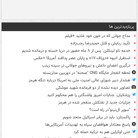
پربازدیدترین ها
مداح جوانی که در خون خود غلتید +فیلم
تأیید ربایش و قتل حمیدرضا رجب‌زاده
خدمه ناو لینکلن: پس از ۸ ماه حضور در دریا خسته و درمانده‌ شدیم
استقرار انبوه «دی‌اف‑۱۷» و پایان عصر پدافند آمریکا +عکس
درگیری اعضای داعش و نیروهای جولانی در سیده زینب
لحظه انفجار جایگاه CNG "صحنه" در دوربین مداربسته
هشدار دبیر شورای عالی امنیت ملی به امریکا درباره تنگه هرمز
تصاویر دیده‌ نشده از دو فرمانده شهید موشکی
پزشکیان: جنایات امروز واشنگتن را هم محکوم کنید
جزئیات جدید از نفتکش منفجر شده در هرمز
"سوپر ال‌نینو"در راه است؟
پاکستان: باید در برابر اسرائیل متحد شویم
پاسخ معنادار هوافضای سپاه به تهدیدات آمریکایی‌ها
حتی اوکراین هم به ترکیه حمله کرد