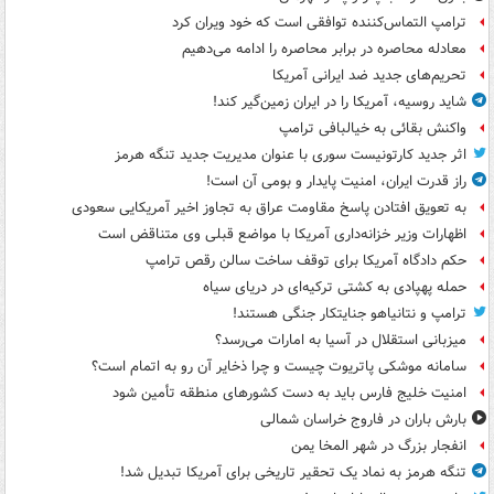
ترامپ التماس‌کننده توافقی است که خود ویران کرد
معادله محاصره در برابر محاصره را ادامه می‌دهیم
تحریم‌های جدید ضد ایرانی آمریکا
شاید روسیه، آمریکا را در ایران زمین‌گیر کند!
واکنش بقائی به خیالبافی ترامپ
اثر جدید کارتونیست سوری با عنوان مدیریت جدید تنگه هرمز
راز قدرت ایران، امنیت پایدار و بومی آن است!
به تعویق افتادن پاسخ مقاومت عراق به تجاوز اخیر آمریکایی سعودی
اظهارات وزیر خزانه‌داری آمریکا با مواضع قبلی وی متناقض است
حکم دادگاه آمریکا برای توقف ساخت سالن رقص ترامپ
حمله پهپادی به کشتی ترکیه‌ای در دریای سیاه
ترامپ و نتانیاهو جنایتکار جنگی هستند!
میزبانی استقلال در آسیا به امارات می‌رسد؟
سامانه موشکی پاتریوت چیست و چرا ذخایر آن رو به اتمام است؟
امنیت خلیج فارس باید به دست کشورهای منطقه تأمین شود
بارش باران در فاروج خراسان شمالی
انفجار بزرگ در شهر المخا یمن
تنگه هرمز به نماد یک تحقیر تاریخی برای آمریکا تبدیل شد!