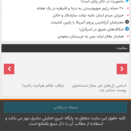
ماموریت در حال پایان است!
۲۰ حمله رژیم صهیونیستی به درعا و قنیطره در یک هفته
خیزش مردم لبنان علیه دولت سازشکار و خائن
معترضان آرژانتینی پرچم آمریکا را پایین کشیدند
شکاف‌های عمیق در اسرائیل!
هشدار مقام ارشد یمن به عربستان سعودی
سلامت
اسامی ژل‌های غیر مجاز شستشوی
مراقب علائم هپاتیت باشید!
با
پوست منتشر شد
به
نسخه دسکتاپ
کليه حقوق اين سايت متعلق به پایگاه خبري-تحليلي مشرق نيوز می باشد و
استفاده از مطالب آن با ذکر منبع بلامانع است.