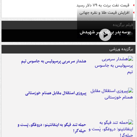
قیمت نفت برنت به ۷۹ دلار رسید
افزایش قیمت طلا و نقره جهانی
فیلم برگزیده
بوسه‌ پدر بر پای پسر شهیدش
برگزیده ورزشی
هشدار سرمربی پرسپولیس به جاسوس تیم
پیروزی استقلال مقابل همنام خوزستانی
حمله تند فیگو به اینفانتینو: دروغگو، پَست‌ و
حیله‌گر!