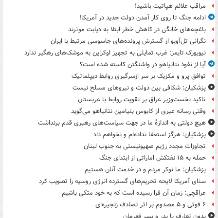
مراقب علائم هپاتیت باشید!
ادامه جنگ تا روی کار آمدن دولت جدید در آمریکا!
باغچه‌های خانگی در کاهش خطر ابتلا به دیابت موثرند
نگرانی تل‌آویو از گسترش پرونده‌های جاسوسی مرتبط با ایران
نیویورک تایمز: غرب تمایلی به تجهیز اوکراین به موشک‌های رهگیر ندارد
آیا از نفوذ نتانیاهو در واشنگتن کاسته شده است؟
توافق پرو و مکزیک بر سر ازسرگیری روابط دیپلماتیک
پزشکیان: شکافی بین دولت و نیروهای مسلح نیست
تاکید نخست‌وزیر عراق بر تقویت روابط با عربستان
وقتی رسانه عبری از کابوس بنیامین نتانیاهو می‌گوید
هیچ دولتی به اندازۀ ما در جهت سیاست‌های رهبری قدم برنداشت
پزشکیان: هرگز استعفا نداده‌ام و نخواهم داد
تجاوزات مجدد رژیم صهیونیستی به جنوب لبنان
حمله به ۱۵ نفتکش‌ اماراتی از ابتدای جنگ
پزشکیان: ما نوکر مردم و در خدمت آنان هستیم
سنای آمریکا لایحه تحریم‌های گسترده انرژی روسیه را تصویب کرد
عراقچی: زمان آن فرا رسیده است که به خود متکی باشیم
۶ فوتی و ۵ مصدوم بر اثر تصادف زنجیره‌ای
بدون تعارف با پدر و پسر قهرمان