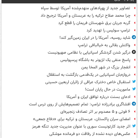
تصاویر جدید از پهپادهای منهدم‌شده آمریکا توسط سپاه
چرا محمد صلاح ترکیه را به عربستان و آمریکا ترجیح داد
گربه جریان برق شهرستان فریمان را قطع کرد
ترامپ سوئیس را تهدید کرد
شاید روسیه، آمریکا را در ایران زمین‌گیر کند!
واکنش بقائی به خیالبافی ترامپ
درگیر شدن گردشگر اسپانیایی با نظامی صهیونیست
پاسخ منفی یک لژیونر به باشگاه پرسپولیس
انفجار بزرگ در شهر المخا یمن
دروازه‌بان اسپانیایی در یک‌قدمی بازگشت به استقلال
استقبال خاص دخترک عراقی از زائران اربعین حسینی
ماموریت در حال پایان است!
ادعای بسنت درباره توافق ایران و آمریکا
افشاگری برادرزاده ترامپ: تمام تصمیم‌هایش از روی ترس است
۶ فوتی و ۵ مصدوم بر اثر تصادف زنجیره‌ای
امضای سران پاکستان، عربستان و ترکیه برای «دفاع جمعی»
اثر جدید کارتونیست سوری با عنوان مدیریت جدید تنگه هرمز
عکس‌های دیده نشده از رفاقت دو فرمانده‌ موشکی