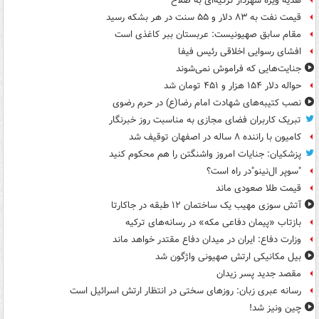
هدیه ویژه شهردار ترکیه‌ای به صلاح
قیمت نفت به ۸۳ دلار و ۵۵ سنت در هر بشکه رسید
مقام سابق صهیونیست: عربستان ببر کاغذی است
افشای رسوایی اخلاقی رئیس فیفا
جنایت‌هایی که فراموش نمی‌شوند
حواله دلار ۱۵۴ هزار و ۴۵۱ تومان شد
نصب کتیبه‌های شهادت امام رضا(ع) در حرم رضوی
تبریک کاربران فضای مجازی به مناسبت روز خبرنگار
کامیون با راننده ۸ ساله در اصفهان توقیف شد
پزشکیان: جنایات امروز واشنگتن را هم محکوم کنید
"سوپر ال‌نینو"در راه است؟
قیمت طلا صعودی ماند
آتش سوزی مهیب یک ساختمان ۱۲ طبقه در جاکارتا
بازتاب «پیمان دفاعی مکه» در رسانه‌های ترکیه
وزارت دفاع: ایران در میدان دفاع مقتدر خواهد ماند
بیل مکانیکی ارتش صهیونی واژگون شد
مقصد جدید پسر زیدان
رسانه عبری زبان: روزهای سختی در انتظار ارتش اسرائیل است
چین ونیز شد!