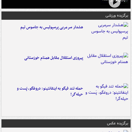
برگزیده ورزشی
هشدار سرمربی پرسپولیس به جاسوس تیم
پیروزی استقلال مقابل همنام خوزستانی
حمله تند فیگو به اینفانتینو: دروغگو، پَست‌ و
حیله‌گر!
برگزیده عکس