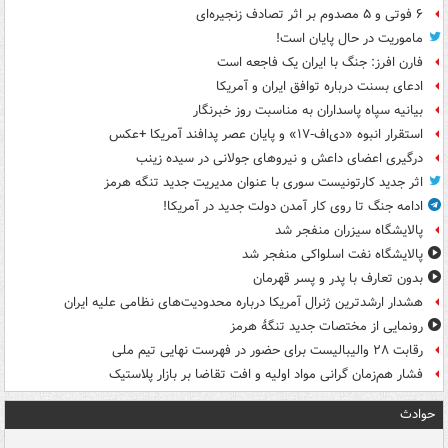
۶ فوتی و ۵ مصدوم بر اثر تصادف زنجیره‌ای
ماموریت در حال پایان است!
فارن افرز: جنگ با ایران یک فاجعه است
ادعای بسنت درباره توافق ایران و آمریکا
بیانیه سپاه پاسداران به مناسبت روز خبرنگار
استقرار انبوه «دی‌اف‑۱۷» و پایان عصر پدافند آمریکا +عکس
درگیری اعضای داعش و نیروهای جولانی در سیده زینب
اثر جدید کارتونیست سوری با عنوان مدیریت جدید تنگه هرمز
ادامه جنگ تا روی کار آمدن دولت جدید در آمریکا!
پالایشگاه سیزران منفجر شد
پالایشگاه نفت اسلواکی منفجر شد
بدون تعارف با پدر و پسر قهرمان
هشدار ارشدترین ژنرال آمریکا درباره محدودیت‌های نظامی علیه ایران
رونمایی از مختصات جدید تنگۀ هرمز
رقابت ۲۸ والیبالیست برای حضور در فهرست نهایی تیم ملی
فشار هم‌زمان گرانی مواد اولیه و افت تقاضا بر بازار پلاستیک
حوادث