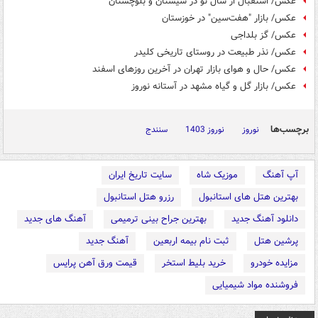
عکس/ استقبال از سال نو در سیستان و بلوچستان
عکس/ بازار "هفت‌سین" در خوزستان
عکس/ گز بلداجی
عکس/ نذر طبیعت در روستای تاریخی کلیدر
عکس/ حال و هوای بازار تهران در آخرین روزهای اسفند
عکس/ بازار گل و گیاه مشهد در آستانه نوروز
برچسب‌ها
نوروز
نوروز 1403
سنندج
آپ آهنگ
موزیک شاه
سایت تاریخ ایران
بهترین هتل های استانبول
رزرو هتل استانبول
دانلود آهنگ جدید
بهترین جراح بینی ترمیمی
آهنگ های جدید
پرشین هتل
ثبت نام بیمه اربعین
آهنگ جدید
مزایده خودرو
خرید بلیط استخر
قیمت ورق آهن پرایس
فروشنده مواد شیمیایی