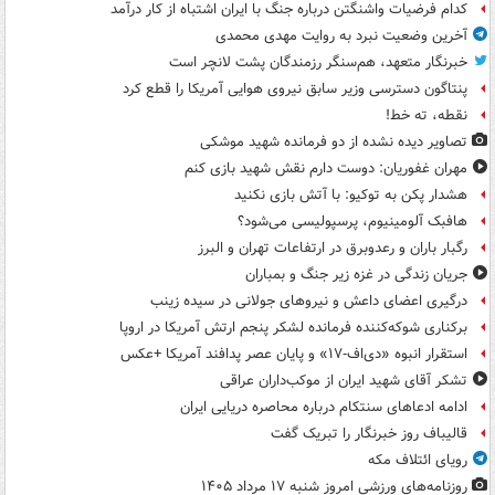
کدام فرضیات واشنگتن درباره جنگ با ایران اشتباه از کار درآمد
آخرین وضعیت نبرد به روایت مهدی محمدی
خبرنگار متعهد، هم‌سنگر رزمندگان پشت لانچر است
پنتاگون دسترسی وزیر سابق نیروی هوایی آمریکا را قطع کرد
نقطه، ته خط!
تصاویر دیده‌ نشده از دو فرمانده شهید موشکی
مهران غفوریان: دوست دارم نقش شهید بازی کنم
هشدار پکن به توکیو: با آتش بازی نکنید
هافبک آلومینیوم، پرسپولیسی می‌شود؟
رگبار باران و رعدوبرق در ارتفاعات تهران و البرز
جریان زندگی در غزه زیر جنگ و بمباران
درگیری اعضای داعش و نیروهای جولانی در سیده زینب
برکناری شوکه‌کننده فرمانده لشکر پنجم ارتش آمریکا در اروپا
استقرار انبوه «دی‌اف‑۱۷» و پایان عصر پدافند آمریکا +عکس
تشکر آقای شهید ایران از موکب‌داران عراقی
ادامه ادعاهای سنتکام درباره محاصره دریایی ایران
قالیباف روز خبرنگار را تبریک گفت
رویای ائتلاف مکه
روزنامه‌های ورزشی امروز ‌شنبه ۱۷ مرداد ۱۴۰۵