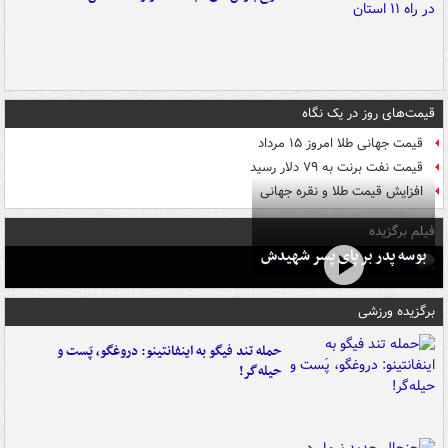
قیمت‌های روز در یک نگاه
قیمت جهانی طلا امروز ۱۵ مرداد
قیمت نفت برنت به ۷۹ دلار رسید
افزایش قیمت طلا و نقره جهانی
فیلم برگزیده
بوسه‌ پدر بر پای پسر شهیدش
برگزیده ورزشی
حمله تند فیگو به اینفانتینو: دروغگو، پَست‌ و
حیله‌گر!