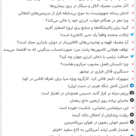
آثار مخرب مصرف الکل و سیگار در بروز بیماری‌ها
اذعان رسانه صهیونیست به موج بی‌سابقه فرار از سرزمین‌های اشغالی
چرا مغز در هنگام خواب، انرژی خود را خالی می‌کند؟
گرما برای پالایشگاه‌ها و منابع برق اروپا اضطرار آفرید
ایالات متحده واقعاً یک «ببر کاغذی» است!
آیا مصرف قهوه و نوشیدنی‌های کافئین‌دار در دوران بارداری مجاز است؟
توقف طولانی کامیون‌ها پشت مرز؛ صورت‌حساب سنگینی که به اقتصاد می‌رسد
حماقت ترامپ با ذخایر انرژی جهان چه کرد؟
چرا تابستان فصل محبوب میکروب‌هاست؟
دستگیری قاتل فراری در نوشهر
نیویورک تایمز فاش کرد: کارگروه ویژه سیا برای تفرقه افکنی در کوبا
کنترل کامل تنگه هرمز در دست ایران!
پرچم سیاه بر فراز گنبد حسینی همچنان در اهتزاز است
ماجرای پیاده روی اربعین حاج رمضان
این دیپلماسی نمایشی، شکست خورده است
روایت پزشکیان از انحلال بانک آینده
شمیم خوش رضوی در هوای بین‌الحرمین
هشدار افسر ارشد آمریکایی به کاخ سفید +فیلم