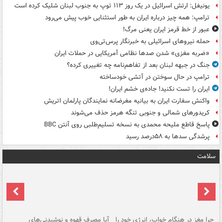
یونیفل: ارتش اسرائیل در یک روز ۱۱۳ توپ به جنوب لبنان شلیک کرده است
ترامپ: همه چیز درباره ایران به طور استثنایی خوب پیش می‌رود
عبور از خط قرمز ایران یعنی مرگ!
حمله نیروهای اسرائیلی به خبرنگار پرس‌تی‌وی
«ضربه مغزی» شدن صدها نظامی آمریکایی در حملات ایران
جنگ در جبهه لبنان بعد از تفاهم‌نامه چه تغییری کرده؟
ترامپ در حال سوختن در آتشی خودساخته
ایران را تست نکنید! جاده‌ی خشم ایران!
واکنش سفارت ایران به بیانیه مغرضانه نمایندگان پارلمان اتریش
کریدورهای شمالی و جنوبی تنگه هرمز حذف می‌شوند
پاسخ قاطع ملیحه محمدی به نسخه تسلیم‌طلبی روی آنتن BBC
پرشدگی سدها به ۵۸درصد رسید
سلامت
ت
چرا مغز در هنگام خواب، انرژی خود را
آیا مصرف قهوه و نوشیدنی‌های
چر