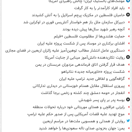
موشک‌های بالستیک ایران؛ چالش راهبردی آمریکا
باید افراد کارآمدتر را به کار گرفت
حامیان فلسطین در مکزیک پرچم اسرائیل را به آتش کشیدند
دبیرکل سازمان ملل باز هم خواستار آتش‌بس فوری در اوکراین شد
آنچه رهبر شهید سال‌ها پیش دیده بودند
حمایت هلندی‌ها از مظلومیت فلسطین +فیلم
افشای برکناری در موساد پس از شکست پروژه علیه ایران
دستگیری عامل انتشار مطالب توهین‌آمیز علیه زائران اربعین در فضای مجازی
روایت تکان‌دهنده دانش‌آموز مینابی از جنایت آمریکا
هدف قرار گرفتن اتاق‌ فرماندهی مزدوران عربستان در یمن
شکست پروژه «خاورمیانه جدید» نتانیاهو
گزافه‌گویی و لفاظی جدید ترامپ علیه ایران
پیروزی استقلال مقابل همنام خوزستانی در دیداری تدارکاتی
انفجار در حومه دمشق چند کشته و زخمی برجا گذاشت
بوسه‌ پدر بر پای پسر شهیدش
رایزنی عراقچی و همتای موریتانی خود درباره تحولات منطقه
موج تهدید علیه قضات آمریکایی پس از صدور حکم علیه ترامپ
روایتی از همدلی و همسویی ملت‌ها در مراسم اربعین
یمن: جهان به‌زودی صدای ناله سعودی‌ها را خواهد شنید