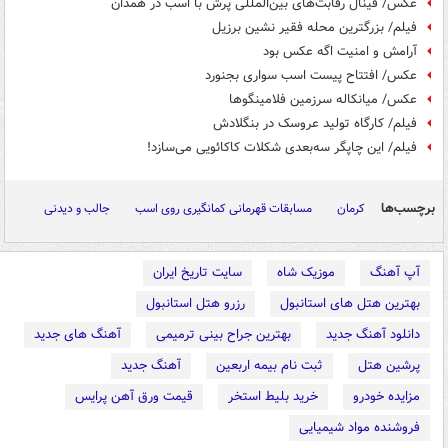
عکس/ فینال رقابت‌های بین‌المللی پرش با اسب در همدان
فیلم/ بزرگترین محله فقیر نشین برزیل
آرامش و امنیت اگه عکس بود
عکس/ افتتاح پیست اسب سواری بجنورد
عکس/ میانکاله سرزمین فلامینگوها
فیلم/ کارگاه تولید عروسک در بنگلادش
فیلم/ این چاپگر سه‌بعدی شکلات کاکائویی می‌سازد!
برچسب‌ها
کرمان
مسابقات قهرمانی کمانگیری روی اسب
جالب و دیدنی
آپ آهنگ
موزیک شاه
سایت تاریخ ایران
بهترین هتل های استانبول
رزرو هتل استانبول
دانلود آهنگ جدید
بهترین جراح بینی ترمیمی
آهنگ های جدید
پرشین هتل
ثبت نام بیمه اربعین
آهنگ جدید
مزایده خودرو
خرید بلیط استخر
قیمت ورق آهن پرایس
فروشنده مواد شیمیایی