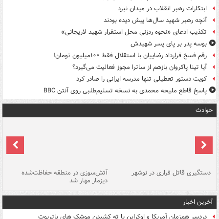
ابتکارات رهبر انقلاب در میدان نبرد
آنچه رهبر شهید سال‌ها پیش دیده بودند
تکذیب ادعای «نحوه ردزنی محل استقرار شهید لاریجانی»
بوسه‌ پدر بر پای پسر شهیدش
رقم فسخ قرارداد رضاییان با استقلال فقط ۱۰۰میلیون تومان!
آیا تینا پاکروان بازهم از ساترا مجوز فعالیت می‌گیرد؟
کویت دستور تعطیلی تنها مدرسه ایرانی را صادر کرد
پاسخ قاطع ملیحه محمدی به نسخه تسلیم‌طلبی روی آنتن BBC
حوادث
دستگیری قاتل فراری در نوشهر
آتش‌سوزی در منطقه حفاظت‌شده
دیزمار مهار شد
مص
آخرین اخبار
دردسر همزمان آمریکا و اوکراین با ته کشیدن موشک های پاتریوت