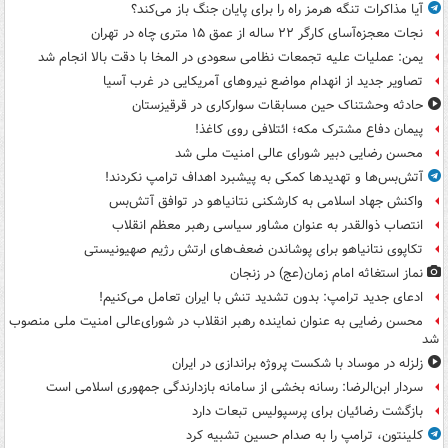
آیا مذاکرات تنگه هرمز راه را برای پایان جنگ باز می‌کند؟
نجات معجزه‌آسای کارگر ۲۲ ساله از عمق ۱۵ متری چاه در تهران
یمن: عملیات علیه تجمعات نظامی سعودی در المخا با دقت بالا انجام شد
تصاویر جدید از انهدام مواضع نیروهای آمریکایی در غرب آسیا
حادثه وحشتناک حین مسابقات سوارکاری در قرقیزستان
پیمان دفاع مشترک مکه؛ ائتلافی روی کاغذ!
محسن رضایی دبیر شورای عالی امنیت ملی شد
آتش‌بس‌ها و تهدیدها کمکی به پیشبرد اهداف ترامپ نکردند!
واکنش جهاد اسلامی به کارشکنی نتانیاهو در توافق آتش‌بس
انتصاب ذوالقدر به عنوان مشاور سیاسی رهبر معظم انقلاب
تکاپوی نتانیاهو برای پوشاندن ضعف‌های ارتش رژیم صهیونیستی
نماز استغاثه امام زمان(عج) در زنجان
ادعای جدید ترامپ: بدون تشدید تنش با ایران تعامل می‌کنیم!
محسن رضایی به عنوان نماینده رهبر انقلاب در شورای‌عالی امنیت ملی منصوب
شد
زلزله در موساد با شکست پروژه براندازی در ایران
سردار ابن‌الرضا: رسانه بخشی از سامانه بازدارندگی جمهوری اسلامی است
بازگشت رضائیان برای پرسپولیس تبعات دارد
کلینتون، ترامپ را به صدام حسین تشبیه کرد