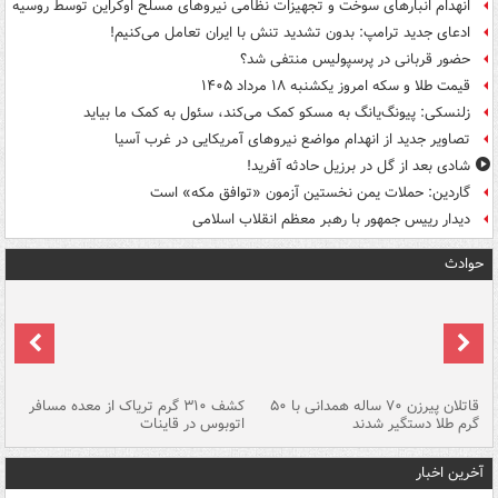
انهدام انبارهای سوخت و تجهیزات نظامی نیروهای مسلح اوکراین توسط روسیه
ادعای جدید ترامپ: بدون تشدید تنش با ایران تعامل می‌کنیم!
حضور قربانی در پرسپولیس منتفی شد؟
قیمت طلا و سکه امروز یکشنبه ۱۸ مرداد ۱۴۰۵
زلنسکی: پیونگ‌یانگ به مسکو کمک می‌کند، سئول به کمک ما بیاید
تصاویر جدید از انهدام مواضع نیروهای آمریکایی در غرب آسیا
شادی بعد از گل در برزیل حادثه آفرید!
گاردین: حملات یمن نخستین آزمون «توافق مکه» است
دیدار رییس جمهور با رهبر معظم انقلاب اسلامی
حوادث
قاتلان پیرزن ۷۰ ساله همدانی با ۵۰
کشف ۳۱۰ گرم تریاک از معده مسافر
گرم طلا دستگیر شدند
اتوبوس در قاینات
عمق ۱۵ م
آخرین اخبار