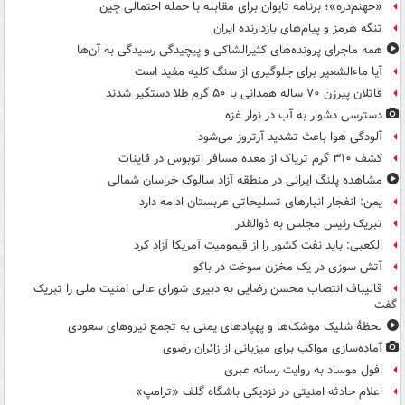
«جهنم‌دره»؛ برنامه تایوان برای مقابله با حمله احتمالی چین
تنگه هرمز و پیام‌های بازدارنده ایران
همه ماجرای پرونده‌های کثیرالشاکی و پیچیدگی رسیدگی به آن‌ها
آیا ماءالشعیر برای جلوگیری از سنگ کلیه مفید است
قاتلان پیرزن ۷۰ ساله همدانی با ۵۰ گرم طلا دستگیر شدند
دسترسی دشوار به آب در نوار غزه
آلودگی هوا باعث تشدید آرتروز می‌شود
کشف ۳۱۰ گرم تریاک از معده مسافر اتوبوس در قاینات
مشاهده پلنگ ایرانی در منطقه آزاد سالوک خراسان شمالی
یمن: انفجار انبارهای تسلیحاتی عربستان ادامه دارد
تبریک رئیس مجلس به ذوالقدر
الکعبی: باید نفت کشور را از قیمومیت آمریکا آزاد کرد
آتش سوزی در یک مخزن سوخت در باکو
قالیباف انتصاب محسن رضایی به دبیری شورای عالی امنیت ملی را تبریک
گفت
لحظۀ شلیک موشک‌ها و پهپادهای یمنی به تجمع نیروهای سعودی
آماده‌سازی مواکب برای میزبانی از زائران رضوی
افول موساد به روایت رسانه عبری
اعلام حادثه امنیتی در نزدیکی باشگاه گلف «ترامپ»