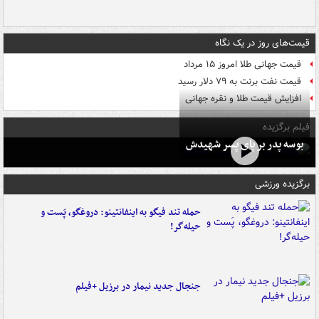
قیمت‌های روز در یک نگاه
قیمت جهانی طلا امروز ۱۵ مرداد
قیمت نفت برنت به ۷۹ دلار رسید
افزایش قیمت طلا و نقره جهانی
فیلم برگزیده
بوسه‌ پدر بر پای پسر شهیدش
برگزیده ورزشی
حمله تند فیگو به اینفانتینو: دروغگو، پَست‌ و
حیله‌گر!
جنجال جدید نیمار در برزیل +فیلم