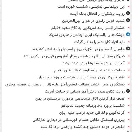
این دیپلماسی نمایشی، شکست خورده است
روایت پزشکیان از انحلال بانک آینده
شمیم خوش رضوی در هوای بین‌الحرمین
هشدار افسر ارشد آمریکایی به کاخ سفید +فیلم
موشک‌های بالستیک ایران؛ چالش راهبردی آمریکا
باید افراد کارآمدتر را به کار گرفت
حامیان فلسطین در مکزیک پرچم اسرائیل را به آتش کشیدند
دبیرکل سازمان ملل باز هم خواستار آتش‌بس فوری در اوکراین شد
آنچه رهبر شهید سال‌ها پیش دیده بودند
حمایت هلندی‌ها از مظلومیت فلسطین +فیلم
افشای برکناری در موساد پس از شکست پروژه علیه ایران
دستگیری عامل انتشار مطالب توهین‌آمیز علیه زائران اربعین در فضای مجازی
روایت تکان‌دهنده دانش‌آموز مینابی از جنایت آمریکا
هدف قرار گرفتن اتاق‌ فرماندهی مزدوران عربستان در یمن
شکست پروژه «خاورمیانه جدید» نتانیاهو
گزافه‌گویی و لفاظی جدید ترامپ علیه ایران
پیروزی استقلال مقابل همنام خوزستانی در دیداری تدارکاتی
انفجار در حومه دمشق چند کشته و زخمی برجا گذاشت