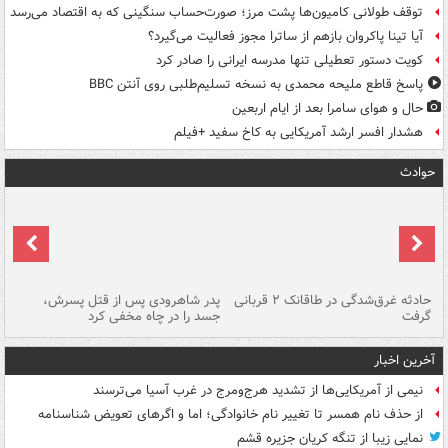
توقف طولانی کامیون‌ها پشت مرز؛ صورت‌حساب سنگینی که به اقتصاد می‌رسد
آیا تینا پاکروان بازهم از ساترا مجوز فعالیت می‌گیرد؟
کویت دستور تعطیلی تنها مدرسه ایرانی را صادر کرد
پاسخ قاطع ملیحه محمدی به نسخه تسلیم‌طلبی روی آنتن BBC
حال و هوای سامرا بعد از ایام اربعین
هشدار افسر ارشد آمریکایی به کاخ سفید +فیلم
حوادث
شته
حادثه غرق‌شدگی در طاقانک ۲ قربانی
پدر شاهرودی پس از قتل پسرش،
دس
گرفت
جسد را در چاه مخفی کرد
آخرین اخبار
نیمی از آمریکایی‌ها از تشدید هرج‌ومرج در غرب آسیا می‌ترسند
از حذف نام همسر تا تغییر نام خانوادگی؛ اما و اگرهای تعویض شناسنامه
نمایی زیبا از تنگه کریان جزیره قشم