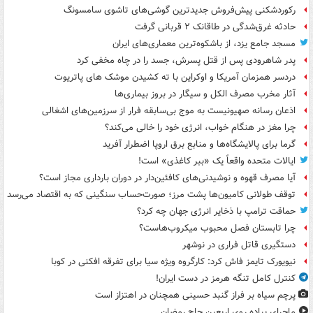
رکوردشکنی پیش‌فروش جدیدترین گوشی‌های تاشوی سامسونگ
حادثه غرق‌شدگی در طاقانک ۲ قربانی گرفت
مسجد جامع یزد، از باشکوه‌ترین معماری‌های ایران
پدر شاهرودی پس از قتل پسرش، جسد را در چاه مخفی کرد
دردسر همزمان آمریکا و اوکراین با ته کشیدن موشک های پاتریوت
آثار مخرب مصرف الکل و سیگار در بروز بیماری‌ها
اذعان رسانه صهیونیست به موج بی‌سابقه فرار از سرزمین‌های اشغالی
چرا مغز در هنگام خواب، انرژی خود را خالی می‌کند؟
گرما برای پالایشگاه‌ها و منابع برق اروپا اضطرار آفرید
ایالات متحده واقعاً یک «ببر کاغذی» است!
آیا مصرف قهوه و نوشیدنی‌های کافئین‌دار در دوران بارداری مجاز است؟
توقف طولانی کامیون‌ها پشت مرز؛ صورت‌حساب سنگینی که به اقتصاد می‌رسد
حماقت ترامپ با ذخایر انرژی جهان چه کرد؟
چرا تابستان فصل محبوب میکروب‌هاست؟
دستگیری قاتل فراری در نوشهر
نیویورک تایمز فاش کرد: کارگروه ویژه سیا برای تفرقه افکنی در کوبا
کنترل کامل تنگه هرمز در دست ایران!
پرچم سیاه بر فراز گنبد حسینی همچنان در اهتزاز است
ماجرای پیاده روی اربعین حاج رمضان