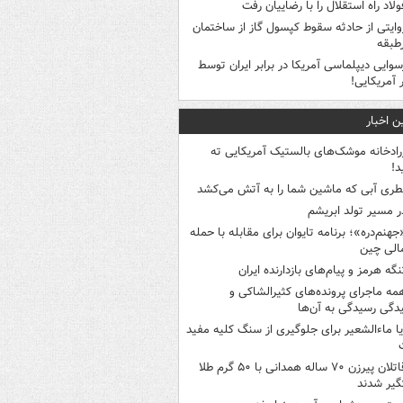
ولاد راه استقلال را با رضاییان رفت
وایتی از حادثه سقوط کپسول گاز از ساختمان
طبقه
سوایی دیپلماسی آمریکا در برابر ایران توسط
ر آمریکایی!
ن اخبار
رادخانه موشک‌های بالستیک آمریکایی ته
د!
طری آبی که ماشین شما را به آتش می‌کشد
ر مسیر تولد ابریشم
جهنم‌دره»؛ برنامه تایوان برای مقابله با حمله
الی چین
نگه هرمز و پیام‌های بازدارنده ایران
مه ماجرای پرونده‌های کثیرالشاکی و
دگی رسیدگی به آن‌ها
یا ماءالشعیر برای جلوگیری از سنگ کلیه مفید
قاتلان پیرزن ۷۰ ساله همدانی با ۵۰ گرم طلا
یر شدند