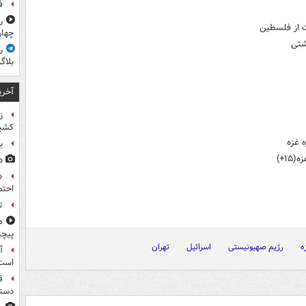
ف
ر
ت از فلسطین
چهار
شتی
ر
بلاگ
آخری
ز
کشی
 غزه
ب
۱+)
د
«
احتم
ت
ه
پیچی
ه
رژیم صهیونیستی
اسرائیل
تهران
آ
است
دستگ