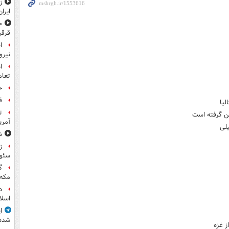
ز
ایران
ح
قرقی
ا
نیرو
ا
تعام
ح
ق
لیا
ت
من گرفته است
آمری
لی
ش
ز
سئول
گ
مکه
د
اسلا
ا
شده
ز غزه