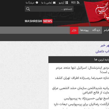
RSS
آرشیو
تماس با ما
دربارهٔ ما
MASHREGH
NEWS
یلم
دیدگاه
پیوندها
بازار
زدیدترین ها
زدور اینترنشنال: اسرائیل تنها متحد مردم
ن است!
نازه حمیدرضا رجب‌زاده اطراف تهران کشف
یانیه شدیداللحن سازمان حشد الشعبی عراق
ایت از فالح الفیاض
اسخ نهایی حسین‌نژاد به پرسپولیس
ازگشت رضائیان برای پرسپولیس تبعات دارد