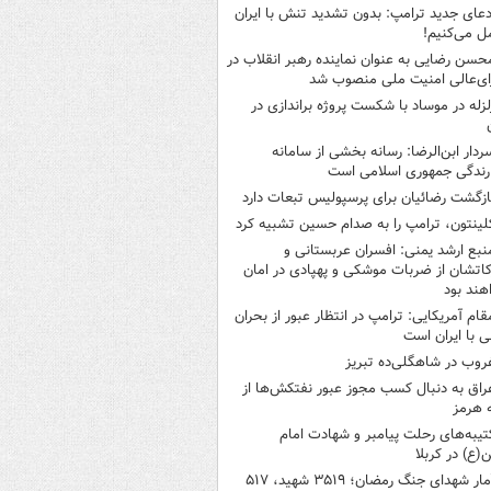
دعای جدید ترامپ: بدون تشدید تنش با ایران
ل می‌کنیم!
حسن رضایی به عنوان نماینده رهبر انقلاب در
ی‌عالی امنیت ملی منصوب شد
لزله در موساد با شکست پروژه براندازی در
ردار ابن‌الرضا: رسانه بخشی از سامانه
ارندگی جمهوری اسلامی است
ازگشت رضائیان برای پرسپولیس تبعات دارد
لینتون، ترامپ را به صدام حسین تشبیه کرد
نبع ارشد یمنی: افسران عربستانی و
اتشان از ضربات موشکی و پهپادی در امان
هند بود
قام آمریکایی: ترامپ در انتظار عبور از بحران
ی با ایران است
روب در شاهگلی‌ده تبریز
راق به دنبال کسب مجوز عبور نفتکش‌ها از
 هرمز
تیبه‌های رحلت پیامبر و شهادت امام
ع) در کربلا
آمار شهدای جنگ رمضان؛ ۳۵۱۹ شهید، ۵۱۷