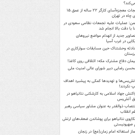
می‌کند؟
نجات معجزه‌آسای کارگر ۲۲ ساله از عمق ۱۵
 چاه در تهران
من: عملیات علیه تجمعات نظامی سعودی در
ا با دقت بالا انجام شد
صاویر جدید از انهدام مواضع نیروهای
کایی در غرب آسیا
ادثه وحشتناک حین مسابقات سوارکاری در
زستان
یمان دفاع مشترک مکه؛ ائتلافی روی کاغذ!
حسن رضایی دبیر شورای عالی امنیت ملی
تش‌بس‌ها و تهدیدها کمکی به پیشبرد اهداف
پ نکردند!
اکنش جهاد اسلامی به کارشکنی نتانیاهو در
فق آتش‌بس
نتصاب ذوالقدر به عنوان مشاور سیاسی رهبر
 انقلاب
کاپوی نتانیاهو برای پوشاندن ضعف‌های ارتش
 صهیونیستی
ماز استغاثه امام زمان(عج) در زنجان