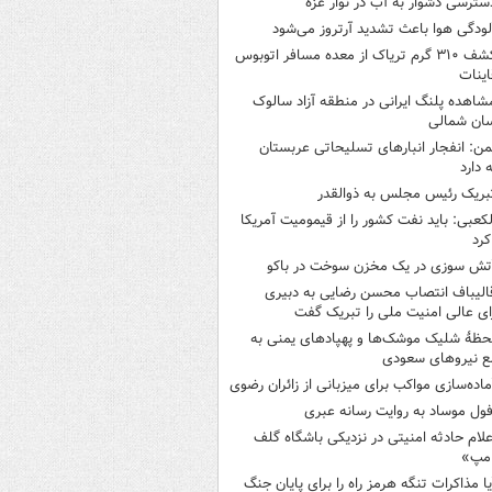
سترسی دشوار به آب در نوار غزه
لودگی هوا باعث تشدید آرتروز می‌شود
کشف ۳۱۰ گرم تریاک از معده مسافر اتوبوس
اینات
شاهده پلنگ ایرانی در منطقه آزاد سالوک
ان شمالی
من: انفجار انبارهای تسلیحاتی عربستان
 دارد
بریک رئیس مجلس به ذوالقدر
لکعبی: باید نفت کشور را از قیمومیت آمریکا
کرد
تش سوزی در یک مخزن سوخت در باکو
الیباف انتصاب محسن رضایی به دبیری
ی عالی امنیت ملی را تبریک گفت
حظۀ شلیک موشک‌ها و پهپادهای یمنی به
ع نیروهای سعودی
ماده‌سازی مواکب برای میزبانی از زائران رضوی
فول موساد به روایت رسانه عبری
علام حادثه امنیتی در نزدیکی باشگاه گلف
امپ»
یا مذاکرات تنگه هرمز راه را برای پایان جنگ