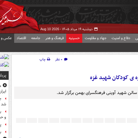
دوشنبه ۱۹ مرداد ۱۴۰۵ -
Aug 10 2026
ی
دفاع و امنیت
جهاد و مقاومت
حسینیه
فرهنگ و هنر
جامعه
اقتصاد
عکس و ف
۰ نظر
چاپ
پربا
 ی کودکان شهید غزه
م
ایرا
ج
شد
ب
و حم
پ
ب