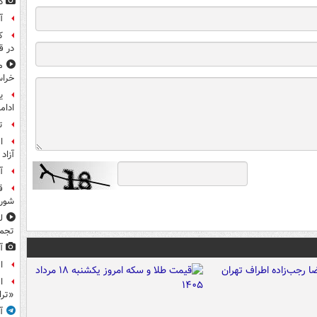
د
آ
در ق
م
خراس
ی
ادامه
ت
ا
آزاد 
آ
ق
شورا
ل
تجم
آ
ا
ا
«تر
آ