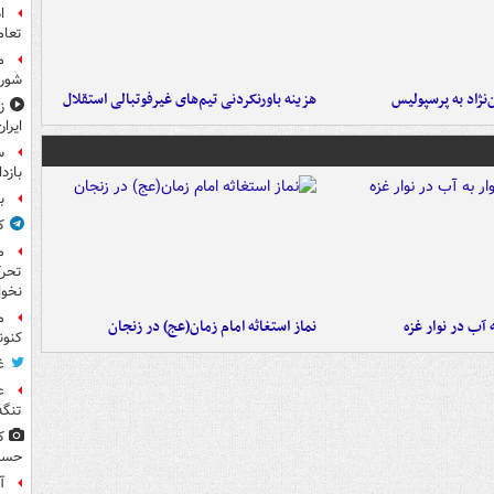
ا
تعام
م
شورا
نژاد به پرسپولیس
هزینه باورنکردنی تیم‌های غیرفوتبالی استقلال
ز
ایران
س
بازد
ب
ک
م
تحرک
نخوا
م
آب در نوار غزه
نماز استغاثه امام زمان(عج) در زنجان
کنون
غ
ع
تنگه
ک
حسن(