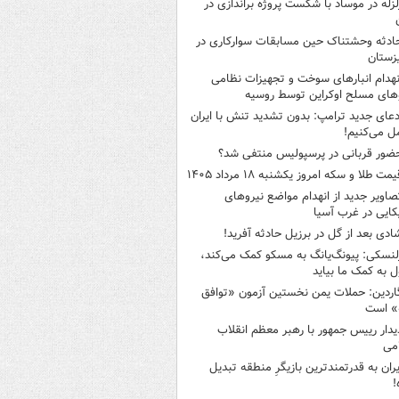
لزله در موساد با شکست پروژه براندازی در
ادثه وحشتناک حین مسابقات سوارکاری در
زستان
نهدام انبارهای سوخت و تجهیزات نظامی
های مسلح اوکراین توسط روسیه
دعای جدید ترامپ: بدون تشدید تنش با ایران
ل می‌کنیم!
ضور قربانی در پرسپولیس منتفی شد؟
یمت طلا و سکه امروز یکشنبه ۱۸ مرداد ۱۴۰۵
صاویر جدید از انهدام مواضع نیروهای
کایی در غرب آسیا
ادی بعد از گل در برزیل حادثه آفرید!
لنسکی: پیونگ‌یانگ به مسکو کمک می‌کند،
 به کمک ما بیاید
اردین: حملات یمن نخستین آزمون «توافق
» است
یدار رییس جمهور با رهبر معظم انقلاب
می
یران به قدرتمندترین بازیگرِ منطقه تبدیل
!