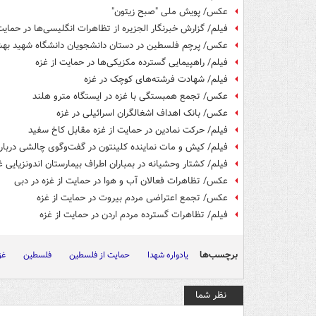
عکس/ پویش ملی "صبح زیتون"
فیلم/ گزارش خبرنگار الجزیره از تظاهرات انگلیسی‌ها در حمای
عکس/ پرچم فلسطین در دستان دانشجویان دانشگاه شهید به
فیلم/ راهپیمایی گسترده مکزیکی‌ها در حمایت از غزه
فیلم/ شهادت فرشته‌های کوچک در غزه
عکس/ تجمع همبستگی با غزه در ایستگاه مترو هلند
عکس/ بانک اهداف اشغالگران اسرائیلی در غزه
فیلم/ حرکت نمادین در حمایت از غزه مقابل کاخ سفید
فیلم/ کیش و مات نماینده کلینتون در گفت‌وگوی چالشی درباره
فیلم/ کشتار وحشیانه در بمباران اطراف بیمارستان اندونزیایی غزه(۵
عکس/ تظاهرات فعالان آب و هوا در حمایت از غزه در دبی
عکس/ تجمع اعتراضی مردم بیروت در حمایت از غزه
فیلم/ تظاهرات گسترده مردم اردن در حمایت از غزه
برچسب‌ها
یادواره شهدا
حمایت از فلسطین
فلسطین
غز
نظر شما