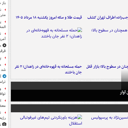
باز 
متری
جب‌زاده اطراف تهران کشف
قیمت طلا و سکه امروز یکشنبه ۱۸ مرداد ۱۴۰۵
ی
المخ
ت
آمری
ح
قرقی
پ
م
ن در سطوح بالا؛ بازار قفل
حمله مسلحانه به قهوه‌خانه‌ای در زاهدان؛ ۲ نفر
شد
جان باختند
آ
ترام
و
آوار
توا
ا
معظم
ت
رژیم
ن