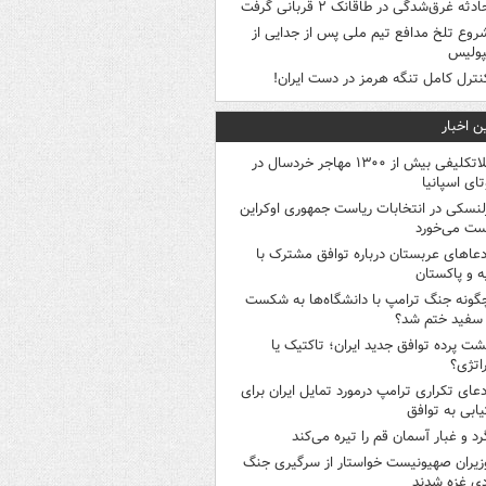
ادثه غرق‌شدگی در طاقانک ۲ قربانی گرفت
روع تلخ مدافع تیم ملی پس از جدایی از
پولیس
نترل کامل تنگه هرمز در دست ایران!
ن اخبار
بلاتکلیفی بیش از ۱۳۰۰ مهاجر خردسال در
ای اسپانیا
لنسکی در انتخابات ریاست جمهوری اوکراین
ت می‌خورد
دعاهای عربستان درباره توافق مشترک با
ه و پاکستان
گونه جنگ ترامپ با دانشگاه‌ها به شکست
سفید ختم شد؟
شت پرده توافق جدید ایران؛ تاکتیک یا
اتژی؟
دعای تکراری ترامپ درمورد تمایل ایران برای
ابی به توافق
رد و غبار آسمان قم را تیره می‌کند
زیران صهیونیست خواستار از سرگیری جنگ
دی غزه شدند