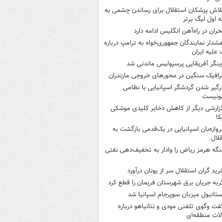
لاش پزشکان استقلال برای رساندن چشمی به
 اول لیگ برتر
حران در راه‌آهن انگلیس ادامه دارد
شدار نمایندگان جمهوری‌خواه به ترامپ درباره
علیه ایران
ینگر آفریقایی پرسپولیس ماندنی شد
رافیک سنگین در محورهای خروجی مازندران
رگیر شدن گردشگر اسپانیایی با نظامی
ونیست
زارشی دیگر از کاهش ذخایر کلیدی موشکی
کا
روازه‌بان اسپانیایی در یک‌قدمی بازگشت به
لال
نگه هرمز ریاض را وادار به تخفیف‌دهی نفتی
رید گران استقلال سر از یونان درآورد
ربه جریان برق شهرستان فریمان را قطع کرد
ستانبول میزبان سوپرجام اسپانیا شد
فت وگوی تلفنی مودی و نتانیاهو درباره
ات منطقه‌ای