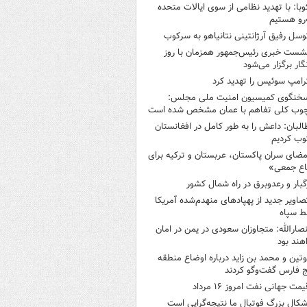
وبا: با تهدید نظامی از سوی ایالات متحده
‌رو هستیم
وسل رفیق آرژانتینی نتانیاهو به سرکوب
شست خبری رئیس‌جمهور همزمان با روز
گار برگزار می‌شود
رامپ سوئیس را تهدید کرد
خنگوی کمیسیون امنیت ملی مجلس:
چوب کلی تفاهم با عمان مشخص شده است
البان: داعش را به طور کامل در افغانستان
ب کردیم
مضای سران پاکستان، عربستان و ترکیه برای
اع جمعی»
گبار و رعدوبرق در راه شمال کشور
صاویر جدید از پهپادهای منهدم‌شده آمریکا
ط سپاه
نصارالله: متجاوزان سعودی در یمن در امان
هند بود
وتین و محمد بن زاید درباره اوضاع منطقه
 فارس گفت‌وگو کردند
یمت جهانی نفت امروز ۱۶ مرداد
شکال بزرگ فوتبال ما نتیجه‌گرایی است