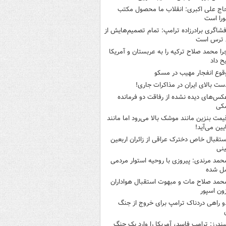
اج علی اکبری: انقلاب ما محصول مکتب
را است
فشاگری برادرزاده ترامپ: تمام تصمیم‌هایش از
 ترس است
را محمد صلاح ترکیه را به عربستان و آمریکا
ح داد
قوع انفجار مهیب در مسکو
ست بالای ایران در مذاکرات جاری!
کس‌های دیده نشده از رفاقت دو فرمانده‌
کی
یمت بنزین مانند موشک بالا می‌رود اما مانند
ایین می‌آید!
ستقبال خاص دخترک عراقی از زائران اربعین
نی
حمد مرندی: پیروزی با روحیه استوار مردمی
ل شده
حمد صلاح مات و مبهوت استقبال هواداران
زون اسپور
و راهی دردناک ترامپ برای خروج از جنگ
ندرز: ترامپ فاسد، آمریکا را وارد یک جنگ