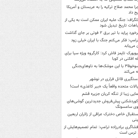
را محمد صلاح ترکیه را به عربستان و آمریکا
ح داد
لگراف: جنگ علیه ایران ممکن است به یکی از
اهات تاریخ تبدیل شود
خورد پراید با تیر برق ۲ فوتی بر جای گذاشت
رامپ: فکر می‌کنم جنگ با ایران خیلی زود
ن می‌یابد
یویورک تایمز فاش کرد: کارگروه ویژه سیا برای
ه افکنی در کوبا
سوخو۳۵ با این موشک‌ها به ناوهای‌جنگی
 می‌کند
ستگیری قاتل فراری در نوشهر
یالات متحده واقعاً یک «ببر کاغذی» است!
مایی زیبا از تنگه کریان جزیره قشم
کوردشکنی پیش‌فروش جدیدترین گوشی‌های
وی سامسونگ
ستقبال خاص دخترک عراقی از زائران اربعین
نی
فشاگری برادرزاده ترامپ: تمام تصمیم‌هایش از
 ترس است