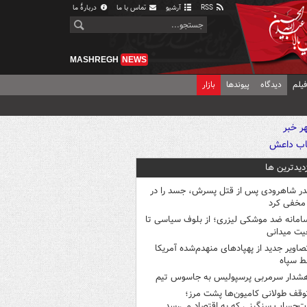
RSS
آرشیو
تماس با ما
دربارهٔ ما
MASHREGH
NEWS
یلم
دیدگاه
پیوندها
بازار
زدیدترین ها
در شاهرودی پس از قتل پسرش، جسد را در
مخفی کرد
امانه ضد موشکی لیزری؛ از بلوف سیاسی تا
یت میدانی
صاویر جدید از پهپادهای منهدم‌شده آمریکا
ط سپاه
شدار سرمربی پرسپولیس به جاسوس تیم
وقف طولانی کامیون‌ها پشت مرز؛
‌حساب سنگینی که به اقتصاد می‌رسد