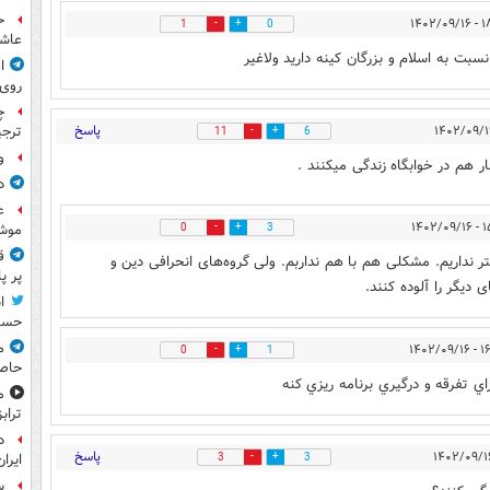
ح
۱۸:۱۳
1
0
عاشو
ت به اسلام و بزرگان کینه دارید ولاغیر
ا
روی
چ
پاسخ
ترجی
11
6
و
 هم در خوابگاه زندگی میکنند .
د
ع
۱۵:۱۶
0
3
موش
ق
 نداریم. مشکلی هم با هم نداربم. ولی گروه‌های انحرافی دین و
پر پ
دیگر را آلوده کنند.
ا
حسی
م
۱۶:۲۳ 
0
1
حاص
ي تفرقه و درگيري برنامه ريزي كنه
م
تراب
د
پاسخ
3
3
ایران
س