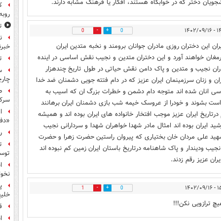
جویان دختر که در خوابگاه هستند، افکار یا فرهنگ مشابه دارند.
ک
روبه
ت
۱۴:۳۶ 
0
0
ن
ن این دختران روزی مادران جوانان برومند و نخبه متدین ایران
خبرن
ارمغان خواهند آورد و این دختران متدین و نجیب نقش اساسی در اینده
ت
دران نجیب و متدین و پاک دامن نقش حیاتی در طول تاریخ چندهزار
س
چار
ن و زنان سرزمینمان ایران عزیز که در دام فتته جویی دشمنان ضد خدا
یاسی انان شده اند متوجه دام دشمن و خطرات بزرگ ان که اسیب به
ط
سرکو
 است بشوند و خودرا از عروسک خیمه شب بازی دشمنان ایران برهانند
ا
م درتاریخ ایران عزیز موجب افتخار خانواده های ایران بوده اند و همیشه
«دف
ید ایران بوده اند امثال مادر شهدا خواهران شهدا و سردارانی نجیب
ر
شهید علی مردان خان بختیاری که پیروان راستین حضرت زهرا و حضرت
ت
نجیب ودیندار و پاک شاهنامه درتاریخ باستان ایران زمین کم نبوده اند
توس
ران عزیز رقم زدند.
ا
نخوا
پ
۱۵:۱۸
1
0
خلیج
چ ترازویی نکن!!!
ق
ا