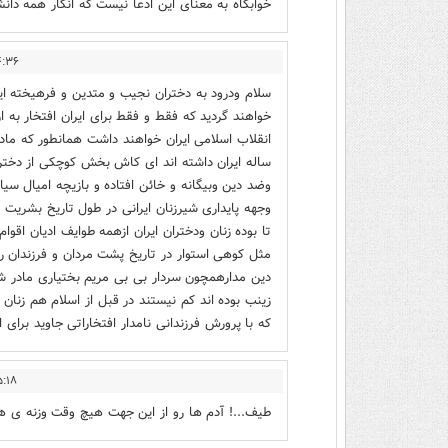
خوابگاه به معنای این ادعا نیست که انگار همه دانش
- ۱۴۰۲/۰۹/۱۶
سلام ودرود به دختران نجیب و متدین و فرهیخته ایرا
خواهند گردید که فقط و فقط برای ایران افتخار به 
انقلاب اسلامی ایران خواهند داشت همانطور که ما
ساله ایران داشته اند ای کاش بخش کوچکی از دخترا
وضد دین وبیگانه و خائن افتاده و بازیچه امیال س
وجهه پایداری شیرزنان ایرانی در طول تاریخ بشریت
تا بوده زنان ودختران ایران ازهمه طوایف ادیان اقوا
مثل کوهی استوار در تاریخ پشت مردان و فرزندان رش
دین مدارهمچون سردار بی بی مریم بختیاری مادر 
زینب بوده اند کم نیستند در قبل از اسلام هم زنان 
که با پرورش فرزندانی نامدار افتخاراتی جاوید برای ای
 - ۱۴۰۲/۰۹/۱۶
طیف...! آدم ها رو از این جهت هیچ وقت وزنه ی هی