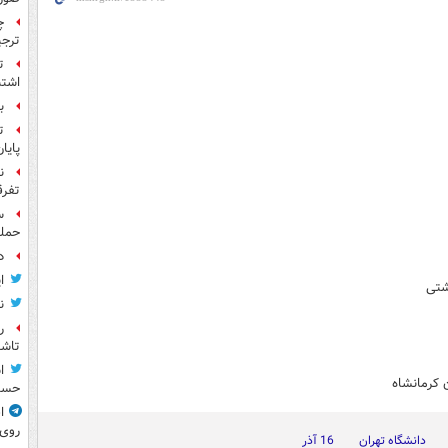
چ
ترجی
ت
اشتب
بر
ت
پایا
ن
تفرق
حمله
د
ا
شتی
ن
ر
تاش
ا
 کرمانشاه
حسی
ا
روی
دانشگاه تهران
16 آذر