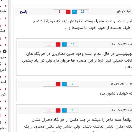
ت
هفته
پاسخ
8
29
ب
ابی است. و همه ماجرا نیست. حقیقتش اینه که درخوابگاه های
ه
یه طیف هستند از خوب خوب تا متوسط و...
جنگ 
و
۱۱:۵۸
ت
5
11
د
یونیستی در حال انجام است وجود چنین تصاویری در خوابگاه های
صهی
ب خمینی کبیر (ره) از این معجزه ها فراوان دارد ولی کور باد چشمی
گ
انید
آمری
د
استق
۱۱:۵۹
5
2
ت
 خوابگاه نشون بده
کرد
خ
گ
۱۳:۱۲
0
0
ا
نظرتون واقعاً همه ماجرا را میشه در چند عکس از خوابگاه دختران نشان
گ
ممکنه امکان انتشار نداشته باشند، ولی انتشار چند عکس محدود از یک
تحول