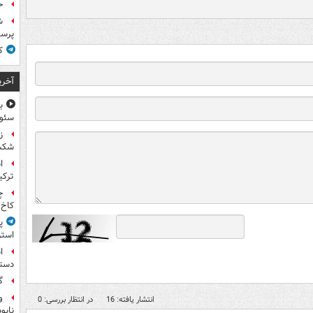
ح
ش
پرس
ک
آخری
سئوت
ز
شکس
ا
ترکی
چ
کاخ 
پ
استر
ا
دستی
گ
و
انتشار یافته: 16
در انتظار بررسی: 0
نابو