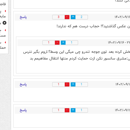
گی کنند؟
فاجع
پ
مابه
پاسخ
3
2
ص
 عکس گذاشتید؟! حجاب درست هم که ندارند!
ج
مسک
۲۳:۲۲ 
1
1
حمله
۱۰تافیلتر گذرونده تا پخش کرده بعد توی جوجه تندرو چی میگی این وسط؟.اروم بگیر نترس
قی:مشرق سانسور نکن ازت حمایت کردم منتها انتقال مفاهیمم بد
پاسخ
1
1
پاسخ
1
1