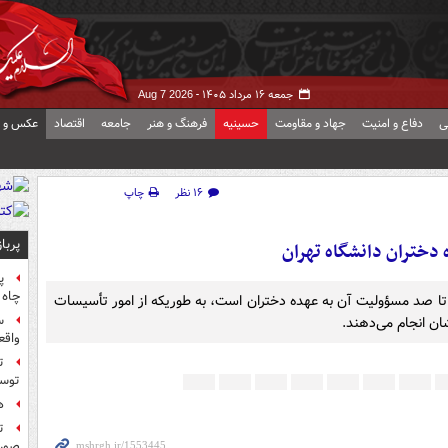
جمعه ۱۶ مرداد ۱۴۰۵ -
Aug 7 2026
ی
دفاع و امنیت
جهاد و مقاومت
حسینیه
فرهنگ و هنر
جامعه
اقتصاد
عکس و ف
۱۶ نظر
چاپ
پربا
دختران دانشگاه تهران
پ
چاه 
تا صد مسؤولیت آن به عهده دختران است، به طوریکه از امور تأسیسات
س
ان انجام می‌دهند.
واقع
ت
توس
ه
ت
صورت