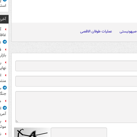
پ
استر
آخری
آ
صیهونیستی
عملیات طوفان الاقصی
غافل
ت
ف
بازا
نهای
ا
منت
س
جنگ
م
ا
آمری
ب
موثر
ن