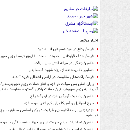
اخبار مرتبط
فیلم/ وداع در غزه همچنان ادامه دارد
فیلم/ هدف قراردادن محدوده مسجد الفاروق توسط رژیم صهی
عکس/ زندگی در میانه آتش بس موقت
تصاویر تکان‌دهنده از نوزاد شهید فلسطینی
فیلم/ راکت‌های مقاومت در اراضی اشغالی فرود آمدند
پایان آتش بس موقت در غزه و آغاز حملات رژیم صهیونیستی/
آمریکا به رژیم صهیونیستی/ حملات راکتی گسترده مقاومت به تل
عکس/ وضعیت آوارگان غزه در اردوگاه رفح
طرح اسرائیل و آمریکا برای کوچاندن مردم غزه
تهدیدزدایی و حداکثرسازی ظرفیت دو رکن اساسی منطق بسیج ا
نمی‌شود
عکس/ تظاهرات مردم بیروت در روز جهانی همبستگی با مرد
عکس/ تداوم حمایت‌های مردم یمن از مقاومت فلسطین