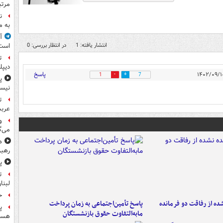
مرتب
ن
به م
آ
انتشار یافته: 1
در انتظار بررسی: 0
است
ت
دیپل
پاسخ
1
7
پ
نیس
ت
عرب
و
می‌گ
ه
رهبر
پ
ت
لبنا
حمله
ه از رفاقت دو فرمانده‌
پاسخ تأمین‌اجتماعی به زمان پرداخت
پ
مابه‌التفاوت حقوق بازنشستگان
هست