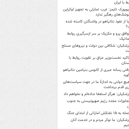
ط با ایران
یویورک تایمز: غرب تمایلی به تجهیز اوکراین
وشک‌های رهگیر ندارد
یا از نفوذ نتانیاهو در واشنگتن کاسته شده
؟
وافق پرو و مکزیک بر سر ازسرگیری روابط
ماتیک
زشکیان: شکافی بین دولت و نیروهای مسلح
ت
اکید نخست‌وزیر عراق بر تقویت روابط با
ستان
قتی رسانه عبری از کابوس بنیامین نتانیاهو
وید
یچ دولتی به اندازۀ ما در جهت سیاست‌های
ی قدم برنداشت
زشکیان: هرگز استعفا نداده‌ام و نخواهم داد
جاوزات مجدد رژیم صهیونیستی به جنوب
ن
 به ۱۵ نفتکش‌ اماراتی از ابتدای جنگ
زشکیان: ما نوکر مردم و در خدمت آنان
یم