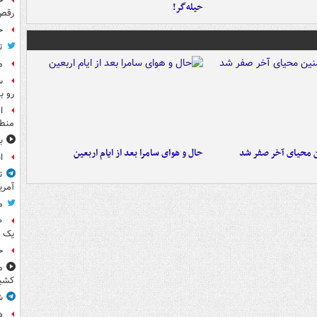
ح
حیله‌گر!
رقص
ح
ت
م
س
رو ب
ا
منطق
ب
ن محیای آخر صفر شد
حال و هوای سامرا بعد از ایام اربعین
ا
ت
آمری
م
یک 
خ
م
کشی
ش
ه