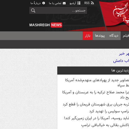
RSS
آرشیو
تماس با ما
دربارهٔ ما
MASHREGH
NEWS
یلم
دیدگاه
پیوندها
بازار
زدیدترین ها
صاویر جدید از پهپادهای منهدم‌شده آمریکا
ط سپاه
را محمد صلاح ترکیه را به عربستان و آمریکا
ح داد
ربه جریان برق شهرستان فریمان را قطع کرد
رامپ سوئیس را تهدید کرد
اید روسیه، آمریکا را در ایران زمین‌گیر کند!
اکنش بقائی به خیالبافی ترامپ