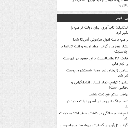
شت پرده توافق جدید ایران؛ تاکتیک یا
اتژی؟
ن اخبار
تلانتیک: تاب‌آوری ایران دولت ترامپ را
گیر کرد
رامپ باعث افول هژمونی آمریکا شد!
شار هم‌زمان گرانی مواد اولیه و افت تقاضا بر
ر پلاستیک
رقابت ۲۸ والیبالیست برای حضور در فهرست
ی تیم ملی
سامی ژل‌های غیر مجاز شستشوی پوست
شر شد
ندرز: ترامپ نماد فساد، اقتدارگرایی و
‌طلبی است!
راقب علائم هپاتیت باشید!
دامه جنگ تا روی کار آمدن دولت جدید در
کا!
اغچه‌های خانگی در کاهش خطر ابتلا به دیابت
ند
گرانی تل‌آویو از گسترش پرونده‌های جاسوسی