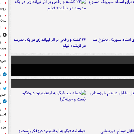
س
روسی
ع
متکی
۶ فوتی و ۵ مصدوم بر ا
ب
ای اسناد سبزرنگ ممنوع شد
۲۲ کشته و زخمی بر اثر تیراندازی در یک مدرسه
ت
در تایلند+ فیلم
ویرا
م
می‌د
ت
ش
و
ا
جدید
ر
ب
اخیر
ا
وی 
قابل همنام خوزستانی
حمله تند فیگو به اینفانتینو: دروغگو، پَست‌ و