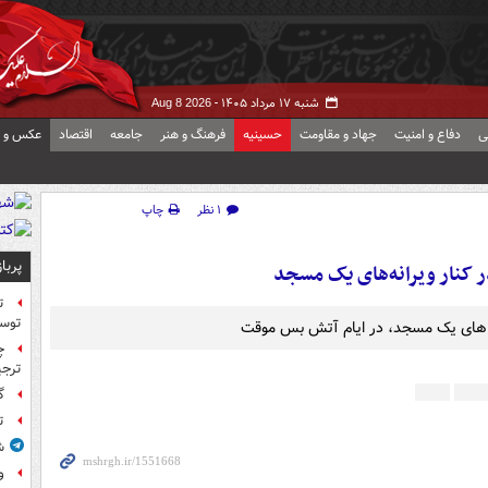
شنبه ۱۷ مرداد ۱۴۰۵ -
Aug 8 2026
ی
دفاع و امنیت
جهاد و مقاومت
حسینیه
فرهنگ و هنر
جامعه
اقتصاد
عکس و ف
۱ نظر
چاپ
پربا
کنار ویرانه‌های یک مسجد
ت
توس
ه های یک مسجد، در ایام آتش بس موقت
چ
ترجی
گ
ت
ش
و