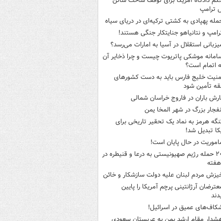
کم دادگاه آمریکا برای توقف ساخت سالن
 ترامپ
مله پهپادی به کشتی ترکیه‌ای در دریای سیاه
رامپ و نتانیاهو جنایتکار جنگی هستند!
یزبانی استقلال در آسیا به امارات می‌رسد؟
امانه موشکی پاتریوت چیست و چرا ذخایر آن
ه اتمام است؟
منیت خلیج فارس باید به دست کشورهای
ه تأمین شود
ارش باران در فاروج خراسان شمالی
نفجار بزرگ در شهر المخا یمن
نگه هرمز به نماد یک تحقیر تاریخی برای
کا تبدیل شد!
اموریت در حال پایان است!
۲۰ حمله رژیم صهیونیستی به درعا و قنیطره در
هفته
یزش مردم لبنان علیه دولت سازشکار و خائن
عترضان آرژانتینی پرچم آمریکا را پایین
دند
کاف‌های عمیق در اسرائیل!
شدار مقام ارشد یمن به عربستان سعودی