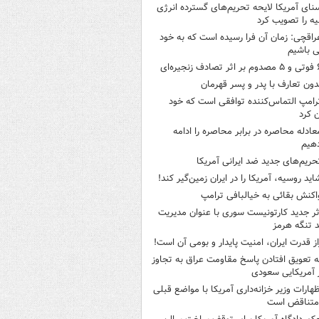
نای آمریکا لایحه تحریم‌های گسترده انرژی
ه را تصویب کرد
راقچی: زمان آن فرا رسیده است که به خود
 باشیم
ثر تصادف زنجیره‌ای
دون تعارف با پدر و پسر قهرمان
رامپ التماس‌کننده توافقی است که خود
ن کرد
عادله محاصره در برابر محاصره را ادامه
هیم
حریم‌های جدید ضد ایرانی آمریکا
اید روسیه، آمریکا را در ایران زمین‌گیر کند!
اکنش بقائی به خیالبافی ترامپ
ثر جدید کارتونیست سوری با عنوان مدیریت
 تنگه هرمز
از قدرت ایران، امنیت پایدار و بومی آن است!
ه تعویق افتادن پاسخ مقاومت عراق به تجاوز
 آمریکایی سعودی
ظهارات وزیر خزانه‌داری آمریکا با مواضع قبلی
متناقض است