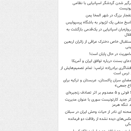
رگیر شدن گردشگر اسپانیایی با نظامی
ونیست
نفجار بزرگ در شهر المخا یمن
اسخ منفی یک لژیونر به باشگاه پرسپولیس
روازه‌بان اسپانیایی در یک‌قدمی بازگشت به
لال
ستقبال خاص دخترک عراقی از زائران اربعین
نی
اموریت در حال پایان است!
دعای بسنت درباره توافق ایران و آمریکا
فشاگری برادرزاده ترامپ: تمام تصمیم‌هایش از
 ترس است
مضای سران پاکستان، عربستان و ترکیه برای
اع جمعی»
ثر تصادف زنجیره‌ای
ثر جدید کارتونیست سوری با عنوان مدیریت
 تنگه هرمز
حنه ای نادر از حیات وحش ایران در سبلان
کس‌های دیده نشده از رفاقت دو فرمانده‌
کی