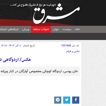
خانه
سیاست
جهان
تحولات منطقه
ورزش
شبکه‌های اجتماع
کد خبر
1551668
تاریخ انتشار:
۱۰ آذر ۱۴۰۲ - ۱۶:۱۷
عکس و فیلم
عکس/ اردوگاهی در 
خان یونس، اردوگاه کوچکی مخصوص آوارگان در کنار ویران