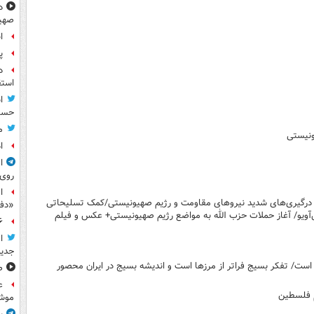
د
صهی
ا
پ
د
استق
ا
حسی
م
ونیستی
ا
ا
روی
ا
 درگیری‌های شدید نیروهای مقاومت و رژیم صهیونیستی/کمک تسلیحاتی
«دف
‌آویو/ آغاز حملات حزب الله به مواضع رژیم صهیونیستی+ عکس و فیلم
۶ فوتی و ۵ مصدوم بر ا
ا
جدید
ست/ تفکر بسیج فراتر از مرزها است و اندیشه بسیج در ایران محصور
ص
ع
م فلسطین
موش