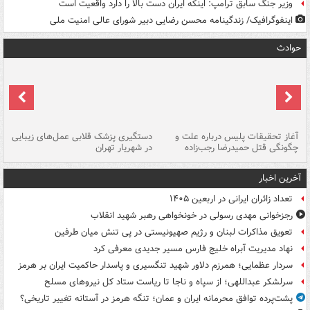
وزیر جنگ سابق ترامپ: اینکه ایران دست بالا را دارد واقعیت است
اینفوگرافیک/ زندگینامه محسن رضایی دبیر شورای عالی امنیت‌ ملی
حوادث
آغاز تحقیقات پلیس درباره علت و
دستگیری پزشک قلابی عمل‌های زیبایی
هش
چگونگی قتل حمیدرضا رجب‌زاده
در شهریار تهران
ها
آخرین اخبار
تعداد زائران ایرانی در اربعین ۱۴۰۵
رجزخوانی مهدی رسولی در خونخواهی رهبر شهید انقلاب
تعویق مذاکرات لبنان و رژیم صهیونیستی در پی تنش میان طرفین
نهاد مدیریت آبراه خلیج فارس مسیر جدیدی معرفی کرد
سردار عظمایی؛ همرزم دلاور شهید تنگسیری و پاسدار حاکمیت ایران بر هرمز
سرلشکر عبداللهی؛ از سپاه و ناجا تا ریاست ستاد کل نیروهای مسلح
پشت‌پرده توافق محرمانه ایران و عمان؛ تنگه هرمز در آستانه تغییر تاریخی؟