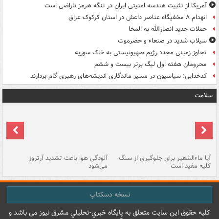
آمریکا از تثبیت هندسه امنیتی ایران در تنگه هرمز ناراضی است
انهدام ۸ مخفیگاه عناصر داعش در استان کرکوک عراق
حملات جدید انصارالله به المخا
سیلاب شدید در صنعاء و حضرموت
تجاوز زمینی مجدد رژیم صهیونیستی به خاک سوریه
محرومان هفته اول لیگ برتر بیست و ششم
کدخدایی: سیاسیون در مسیر ماندگاری اندیشه‌های رهبری گام بردارند
سلامت
آیا ماءالشعیر برای جلوگیری از سنگ
آلودگی هوا باعث تشدید آرتروز
حذ
کلیه مفید است
می‌شود
کل
نسخه دسکتاپ
کليه حقوق اين سايت متعلق به پایگاه خبري-تحليلي مشرق نيوز می باشد و