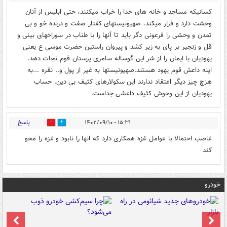
کسانیکه مساجد و خانه های خدا را خراب میکنند، حتی ابلیس از آنان
وحشت دارد و فرار میکند. صهیونیستهای کفتار صفت و درنده خو و بی
تمدن و وحشی را فرعونی دگر باید تا آنها را با طناب در سوراخهای بینی و
قل و زنجیر بر پای به زیر کشد و پیروان راستین حضرت موسی ع یعنی
یهودیان با ایمان را از شر این گوساله سامری پرستان قوم نجات دهد.
اینه داعش قوم یهود هستند.صهیونیستها به غیر از پول و..‌ نقره ...به
هزچ چیز دیگر اعتقاد ندارند این سکولارهای کثیف بی دین. حساب
یهودیان از این وحوش کثیف داعشی جداست.
پاسخ
۱۵:۳۱ - ۱۴۰۲/۰۹/۱۰
1
0
غاصب احتمالا با عوامل غزه همکاری دارد که انها را نابود و غزه را محو
کند
خودرو