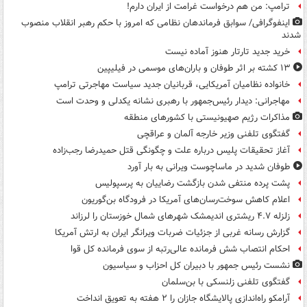
ترامپ: من هم درخواست غرامت از ایران دارم!
اینفوگرافی/ سوابق فرماندهان نظامی که امروز با حکم رهبر انقلاب منصوب
شدند
خرید جدید تارتار هنوز آماده نیست
۱۳ کشته بر اثر طوفان و باران‌های موسمی در فیلیپین
خانواده نظامیان آمریکایی، قربانیان جدید سیاست مهاجرتی ترامپ
مهاجرانی: دیدار رئیس‌جمهور با رهبری نشانه یکدلی و وحدت است
مذاکرات رژیم صهیونیستی با کشورهای منطقه
گفتگوی تلفنی وزیر خارجه آلمان و عراقچی
آغاز تحقیقات پلیس درباره علت و چگونگی قتل حمیدرضا رجب‌زاده
طوفان شدید در ماساچوست ویرانی به بار آورد
پشت پرده منتفی شدن بازگشت رضاییان به پرسپولیس
اعلام کاهش سوخت‌رسان‌های آمریکا در فرودگاه بن‌گوریون
زلزله ۴.۷ ریشتری اندیمشک شهرهای شمال خوزستان را لرزاند
گزارش رسانه غربی از جزئیات ضربات ویرانگر ایران به ارتش آمریکا
احکام انتصاب شش فرمانده عالی‌رتبه از سوی فرمانده کل قوا
نشست رئیس جمهور با دبیران کل احزاب و سیاسیون
گفتگوی تلفنی زلنسکی با بن‌سلمان
آرامکو راه‌اندازی پالایشگاه جازان را ۲ هفته به تعویق انداخت