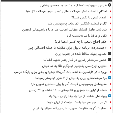
هراس صهیونیست‌ها از سمت جدید محسن رضایی
احکام انتصاب شش فرمانده عالی‌رتبه از سوی فرمانده کل قوا
امداد غیبی یا نقص فنی!؟
گلزن قدبلند شگفتی تمرینات پرسپولیس شد
بازداشت عامل انتشار مطالب اهانت‌آمیز درباره راهپیمایی اربعین
نکونام مافیا را سربه‌نیست کرد
حکم اخراج ربیعی را چه کسی امضا کرد؟
«جهنم‌دره»؛ برنامه تایوان برای مقابله با حمله احتمالی چین
تصاویر پهپاد ساقط شده در جنوب ایران
حضور سرلشکر رضایی در کنار رهبر شهید انقلاب
تحویل اورژانسی یک‌ونیم کیلوگرم طلا به صاحبش
ورود تاکر کارلسون به انتخابات آمریکا؛ تهدیدی جدی برای پایگاه ترامپ
برد موشک‌های ایران به بیش از ۴ هزار کیلومتر رسیده!
مدیرعامل پرسپولیس قیمت آخر را برای نساجی تعیین کرد
حمله اوکراین به جمهوری تاتارستان با ۱۲ کشته و ۳۹ زخمی
پهپادهای شاهد از دید رادارها پنهان می‌شوند
ترامپ: من هم درخواست غرامت از ایران دارم!
عملیات گروه مقاومت سوریه علیه پایگاه اسرائیل+ فیلم