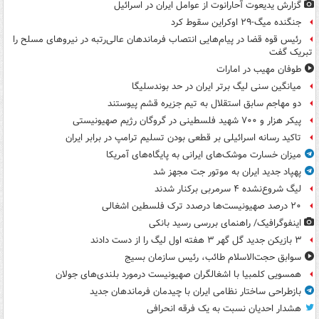
گزارش یدیعوت آحارانوت از عوامل ایران در اسرائیل
جنگنده میگ-۲۹ اوکراین سقوط کرد
رئیس قوه قضا در پیام‌هایی انتصاب‌ فرماندهان عالی‌رتبه در نیروهای مسلح را
تبریک گفت
طوفان مهیب در امارات
میانگین سنی لیگ برتر ایران در حد بوندسلیگا
دو مهاجم سابق استقلال به تیم جزیره قشم پیوستند
پیکر هزار و ۷۰۰ شهید فلسطینی در گروگان رژیم صهیونیستی
تاکید رسانه اسرائیلی بر قطعی بودن تسلیم ترامپ در برابر ایران
میزان خسارت موشک‌های ایرانی به پایگاه‌های آمریکا
پهپاد جدید ایران به موتور جت مجهز شد
لیگ شروع‌نشده ۴ سرمربی برکنار شدند
۲۰ درصد صهیونیست‌ها درصدد ترک فلسطین اشغالی
اینفوگرافیک/ راهنمای بررسی رسید بانکی
۳ بازیکن جدید گل گهر ۳ هفته اول لیگ را از دست دادند
سوابق حجت‌الاسلام طائب، رئیس سازمان بسیج
همسویی کلمبیا با اشغالگران صهیونیست درمورد بلندی‌های جولان
بازطراحی ساختار نظامی ایران با چیدمان فرماندهان جدید
هشدار احدیان نسبت به یک فرقه انحرافی