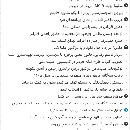
سقوط پهپاد MQ-۹ آمریکا در جیبوتی
پیروزی منچسترسیتی برابر اتلتیکو مادرید +فیلم
غروب دلگیر آفتاب از نمای ویرانه‌های غزه
حضور قربانی در پرسپولیس منتفی شد؟
توقف چلسی مقابل جوهور دارالتعظیم با حضور زاهدی +فیلم
جنازه حمیدرضا رجب‌زاده اطراف تهران کشف شد
عکس/ قرارداد جواد نکونام با تراکتور امضا شد
سردار قاسم رضایی: قانون فعلی برخورد با مجرمان، نیازمند بهینه‌سازی است
تصویب کلیات طرح تنگه هرمز در کمیسیون امنیت ملی
توضیحات مدیرعامل تراکتور درباره برکناری ربیعی و آمدن نکونام
پرتاب سه‌گانه ماهواره‌های منظومه سلیمانی در سال ۱۴۰۵
زلنسکی: پیونگ‌یانگ به مسکو کمک می‌کند، سئول به کمک ما بیاید
نکونام: با چشم باز تراکتور را انتخاب کردم
طوفان سقف خانه‌ها را در روسیه از جا ‌کند!
اطلاعیه باشگاه خیبر درباره صفحات غیررسمی و منتسب در فضای مجازی
توافق مکه بیشتر جنبه نمایشی دارد تا عملیاتی!
تصاویر جدید از انهدام مواضع نیروهای آمریکایی در غرب آسیا
طوفان "دلفین" با سرعت خیره‌کننده به چین رسید!