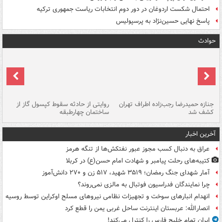
احتمال شکست اردوغان در دور دوم انتخابات ریاست جمهوری ترکیه
پاسخ نهایی حسین‌نژاد به پرسپولیس
حوادث
جنازه حمیدرضا رجب‌زاده اطراف تهران
روایتی از حادثه سقوط کپسول گاز از
حم
کشف شد
ساختمان چهارطبقه
زاهدا
آخرین اخبار
عراق به دنبال کسب مجوز عبور نفتکش‌ها از تنگه هرمز
کتیبه‌های رحلت پیامبر و شهادت امام حسن(ع) در کربلا
آمار شهدای جنگ رمضان؛ ۳۵۱۹ شهید، ۵۱۷ زن و ۲۷۰ دانش‌آموز
چرا نمایندگان فدراسیون فوتبال به مالزی نمی‌روند؟
انهدام انبارهای سوخت و تجهیزات نظامی نیروهای مسلح اوکراین توسط روسیه
انصارالله: عربستان اینترنت ساحل غربی یمن را قطع کرد
ایران تمام خلیج فارس را کنترل می‌کند!