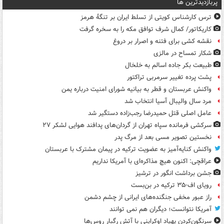
پربازدیدترین ها
ترس کارشناس کویتی از تسلط ایران بر تنگۀ هرمز
کاریکاتور/ کمال شرف توافق مکه را به سخره گرفت
نقشه کشی برای فتنه و اصرار بر دروغ
شکار تمساح در مالزی
طبیعت بکر جاده اسالم به خلخال
پشت پرده تغییر سرمربی تراکتور
واکنش عربستان و قطر به بیانیه شورای امنیت درباره یمن
مرد سال والیبال آسیا انتخاب شد
عامل اصلی قتل حمیدرضا رجب‌زاده دستگیر شد
سرکشی فرمانده سپاه تهران از گردان‌های پدافند هوایی لشکر ۲۷
نخستین تصویر مسی بعد از مرگ پدر
واکنش کنایه‌آمیز به عضویت ترکیه در پیمان مشترک با عربستان
عراقچی: اکنون هیچ مذاکره‌ای با آمریکا نداریم
جشن برداشت انگور در ترشیز
رویای اف-۳۵ ترکیه در بن‌بست
راز عبور مخفی جنگنده‌های ایرانی از چشم دشمن
آمریکا نتوانست؛ دیگران هم نمی توانند
سرنگون‌کردن پهپاد اوکراینی با آتش رگبار روس‌ها