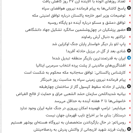
تعداد روزهای آلوده با آلاینده اُزن ۲۷ روز کاهش یافت
پاسخ کاشانی‌ها به پیام فرمانده نیروی هوافضای سپاه
توضیحات وزیر امور خارجه پاکستان درباره توافق امنیتی مکه
توافق دمشق و مسکو درباره آینده دو پایگاه روسیه
حضور پزشکیان در چهل‌وششمین سالگرد تشکیل جهاد دانشگاهی
تراکتور به دنبال آرش رضاوند
پاپ لئو بار دیگر خواستار پایان جنگ اوکراین شد
شادی بعد از گل در برزیل حادثه آفرید!
ایران به قدرتمندترین بازیگرِ منطقه تبدیل شده!
افشاگری‌های مالدینی از پشت پرده انتخاب سرمربی ایتالیا
کارشناس پاکستانی: توافق سه‌جانبه مکه محکوم به شکست است
پیام فرمانده نیروی زمینی سپاه به مناسبت روز خبرنگار
روایتی از حادثه سقوط کپسول گاز از ساختمان چهارطبقه
بیانیه شدیداللحن سازمان حشد الشعبی عراق و حمایت از فالح الفیاض
خاموشی‌ها تا ۲ هفته آینده به حداقل می‌رسد
مرشایمر: ترامپ فهمیده امکان پیروزی در جنگ علیه ایران وجود ندارد
درستکار: بنای ما بر اخراج نایب قهرمان جهان نیست
روس‌اتم: در حال بازگرداندن متخصصان به نیروگاه هسته‌ای بوشهر هستیم
روایت فرزند شهید لاریجانی از واکنش پدرش به ردصلاحیتش