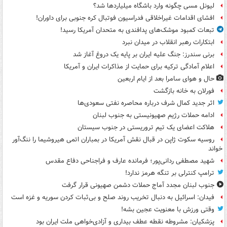
لیونل مسی چگونه وارد باشگاه میلیاردها شد؟
افشای اقدامات غیراخلاقی فدراسیون فوتبال کره جنوبی برای داوران!
تبعات کمبود موشک‌های پدافندی به متحدان آمریکا رسید!
ابتکارات رهبر انقلاب در میدان نبرد
برنی سندرز: جنگ علیه ایران بر پایه یک دروغ آغاز شد
اعلام آمادگی ترکیه برای حمایت از مذاکرات ایران و آمریکا
حال و هوای سامرا بعد از ایام اربعین
فورلان به خانه بازگشت
اثر جدید کمال شرف درباره محاصره نفتی سعودی‌ها
ادامه حملات رژیم صهیونیستی به جنوب لبنان
هلاکت اعضای یک تیم تروریستی در جنوب سیستان
روسیه سکوت ژاپن در قبال نقش آمریکا در بمباران اتمی هیروشیما را ننگ‌آور
خواند
شهید مصطفی ردانی‌پور؛ فرمانده عارف و فراجناحی دفاع مقدس
ترامپ کنترلی بر تنگه هرمز ندارد!
جنوب لبنان مجدد آماج حملات دشمن صهیونی قرار گرفت
فیدان: اسرائیل به دنبال تخریب روند صلح و بی‌ثبات کردن سوریه و غزه است
وقتی ورزش با معنویت عجین بشه!
پزشکیان: مشروطه نقطه عطف بیداری و آزادی‌خواهی ملت ایران بود