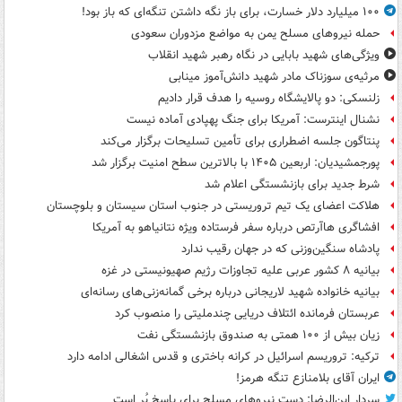
۱۰۰ میلیارد دلار خسارت، برای باز نگه داشتن تنگه‌ای که باز بود!
حمله نیروهای مسلح یمن به مواضع مزدوران سعودی
ویژگی‌های شهید بابایی در نگاه رهبر شهید انقلاب
مرثیه‌ی سوزناک مادر شهید دانش‌آموز مینابی
زلنسکی: دو پالایشگاه روسیه را هدف قرار دادیم
نشنال اینترست: آمریکا برای جنگ پهپادی آماده نیست
پنتاگون جلسه اضطراری برای تأمین تسلیحات برگزار می‌کند
پورجمشیدیان: اربعین ۱۴۰۵ با بالاترین سطح امنیت برگزار شد
شرط جدید برای بازنشستگی اعلام شد
هلاکت اعضای یک تیم تروریستی در جنوب استان سیستان و بلوچستان
افشاگری هاآرتص درباره سفر فرستاده ویژه نتانیاهو به آمریکا
پادشاه سنگین‌وزنی که در جهان رقیب ندارد
بیانیه ۸ کشور عربی علیه تجاوزات رژیم صهیونیستی در غزه
بیانیه خانواده شهید لاریجانی درباره برخی گمانه‌زنی‌های رسانه‌ای
عربستان فرمانده ائتلاف دریایی چندملیتی را منصوب کرد
زیان بیش از ۱۰۰ همتی به صندوق‌ بازنشستگی نفت
ترکیه: تروریسم اسرائیل در کرانه باختری و قدس اشغالی ادامه دارد
ایران آقای بلامنازع تنگه هرمز!
سردار ابن‌الرضا: دست نیروهای مسلح برای پاسخ پُر است