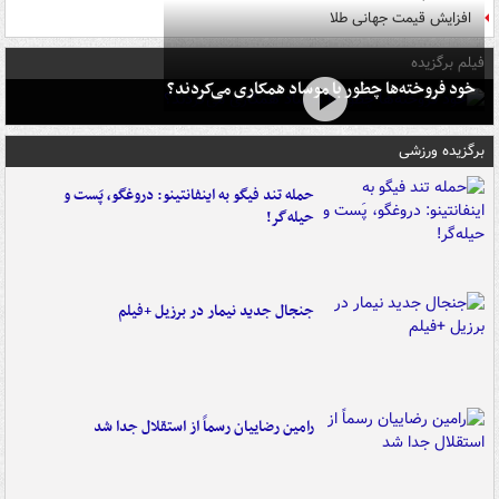
افزایش قیمت جهانی طلا
فیلم برگزیده
خود فروخته‌ها چطور با موساد همکاری می‌کردند؟
برگزیده ورزشی
حمله تند فیگو به اینفانتینو: دروغگو، پَست‌ و
حیله‌گر!
جنجال جدید نیمار در برزیل +فیلم
رامین رضاییان رسماً از استقلال جدا شد