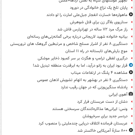
تجهیز موشکهای سپاه به نفس اژدها+عکس
پایان تلخ یک نزاع خانوادگی در دورود
ماهواره‌ها خسارت انفجار جبل‌علی امارت را لو دادند
سناریوی بلاگر زن برای قتل شوهرش
راز مرگ مرد ۷۲ ساله در تهرانپارس فاش شد
بیانیه خانواده شهید لاریجانی درباره برخی گمانه‌زنی‌های رسانه‌ای
دستگیری ۸ نفر از اشرار مسلح شاخص و مرتبطین گروهک های تروریستی
موج بارش‌های تابستانه در راه ۱۱ استان
درگیری لفظی ترامپ و هگزث بر سر کمبود ذخایر موشکی
قرار بود ایران به زانو درآید، اما به ابرقدرت منطقه تبدیل شد!
مشاهده ۴ پلنگ در ارتفاعات میناب
دستگیری ۶ نفر در بهشهر به اتهام تشویش اذهان عمومی
پادشاه سنگین‌وزنی که در جهان رقیب ندارد
آهوی ایرانی
دشان از دست عربستان فرار کرد
ونس: ایرانی‌ها مذاکره‌کنندگان سرسختی هستند
دردسر جدید برای سرخپوشان
عربستان فرمانده ائتلاف دریایی چندملیتی را منصوب کرد
۸۰۰ سازۀ آمریکایی خاکستر شد