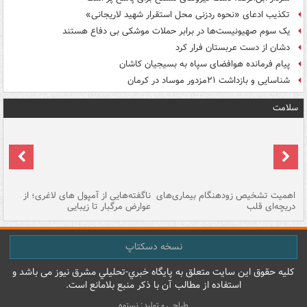
تکذیب ادعای «نحوه ردزنی محل استقرار شهید لاریجانی»
یک‌ سوم صهیونیست‌ها در برابر حملات موشکی بی دفاع هستند
دشان از دست عربستان فرار کرد
پیام فرمانده هوافضای سپاه به بسیجیان کاشان
شناسایی و بازداشت ۲۱مزدور موساد در کرمان
سلامت
اهمیت تشخیص زودهنگام بیماری‌های
ناگفته‌هایی از آمپول های لاغری؛ از
دریچه‌ای قلب
عوارض مرگبار تا زیبایی
تا
نسخه دسکتاپ
کليه حقوق اين سايت متعلق به پایگاه خبري-تحليلي مشرق نيوز می باشد و
استفاده از مطالب آن با ذکر منبع بلامانع است.
طراحی و تولید: نستوه