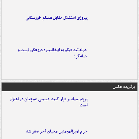
پیروزی استقلال مقابل همنام خوزستانی
حمله تند فیگو به اینفانتینو: دروغگو، پَست‌ و
حیله‌گر!
برگزیده عکس
پرچم سیاه بر فراز گنبد حسینی همچنان در اهتزاز
است
حرم امیرالمومنین محیای آخر صفر شد