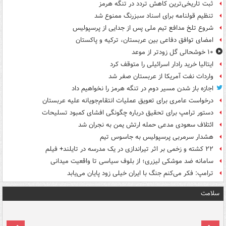
ثبت تاریخی‌ترین کاهش تردد در تنگه هرمز
تنظیم قولنامه برای اسناد سبزرنگ ممنوع شد
شروع تلخ مدافع تیم ملی پس از جدایی از پرسپولیس
امضای توافق دفاعی بین عربستان، ترکیه و پاکستان
۱۰ خوشحالی گل زودتر از موعد
ایتالیا خرید رادار اسرائیلی را متوقف کرد
واردات نفت آمریکا از عربستان صفر شد
اجازه باز شدن مسیر دوم در تنگه هرمز را نخواهیم داد
درخواست عامری برای تعویق عملیات انتقام‌جویانه علیه عربستان
دستور ترامپ برای تحقیق درباره چگونگی افشای کمبود تسلیحات
ائتلاف سعودی مدعی حمله ارتش یمن به نجران شد
هشدار سرمربی پرسپولیس به جاسوس تیم
۲۲ کشته و زخمی بر اثر تیراندازی در یک مدرسه در تایلند+ فیلم
سامانه ضد موشکی لیزری؛ از بلوف سیاسی تا واقعیت میدانی
ترامپ: فکر می‌کنم جنگ با ایران خیلی زود پایان می‌یابد
سلامت
ت