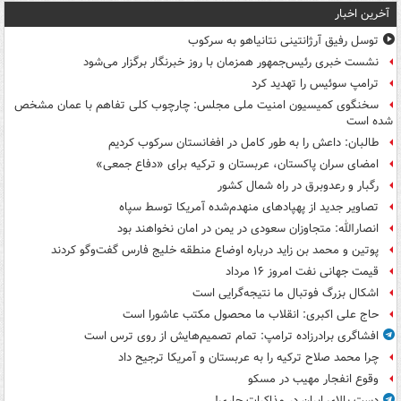
آخرین اخبار
توسل رفیق آرژانتینی نتانیاهو به سرکوب
نشست خبری رئیس‌جمهور همزمان با روز خبرنگار برگزار می‌شود
ترامپ سوئیس را تهدید کرد
سخنگوی کمیسیون امنیت ملی مجلس: چارچوب کلی تفاهم با عمان مشخص
شده است
طالبان: داعش را به طور کامل در افغانستان سرکوب کردیم
امضای سران پاکستان، عربستان و ترکیه برای «دفاع جمعی»
رگبار و رعدوبرق در راه شمال کشور
تصاویر جدید از پهپادهای منهدم‌شده آمریکا توسط سپاه
انصارالله: متجاوزان سعودی در یمن در امان نخواهند بود
پوتین و محمد بن زاید درباره اوضاع منطقه خلیج فارس گفت‌وگو کردند
قیمت جهانی نفت امروز ۱۶ مرداد
اشکال بزرگ فوتبال ما نتیجه‌گرایی است
حاج علی اکبری: انقلاب ما محصول مکتب عاشورا است
افشاگری برادرزاده ترامپ: تمام تصمیم‌هایش از روی ترس است
چرا محمد صلاح ترکیه را به عربستان و آمریکا ترجیح داد
وقوع انفجار مهیب در مسکو
دست بالای ایران در مذاکرات جاری!