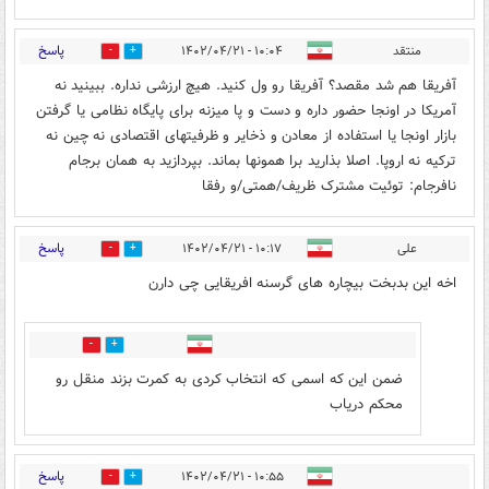
پاسخ
منتقد
۱۰:۰۴ - ۱۴۰۲/۰۴/۲۱
0
0
آفریقا هم شد مقصد؟ آفریقا رو ول کنید. هیچ ارزشی نداره. ببینید نه
آمریکا در اونجا حضور داره و دست و پا میزنه برای پایگاه نظامی یا گرفتن
بازار اونجا یا استفاده از معادن و ذخایر و ظرفیتهای اقتصادی نه چین نه
ترکیه نه اروپا. اصلا بذارید برا همونها بماند. بپردازید به همان برجام
نافرجام: توئیت مشترک ظریف/همتی/و رفقا
پاسخ
علی
۱۰:۱۷ - ۱۴۰۲/۰۴/۲۱
5
3
اخه این بدبخت بیچاره های گرسنه افریقایی چی دارن
2
3
ضمن این که اسمی که انتخاب کردی به کمرت بزند منقل رو
محکم دریاب
پاسخ
۱۰:۵۵ - ۱۴۰۲/۰۴/۲۱
3
4