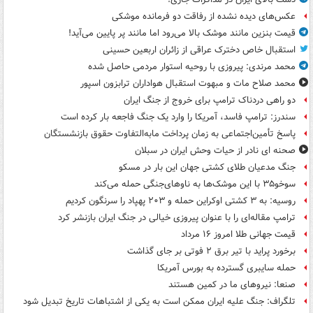
عکس‌های دیده نشده از رفاقت دو فرمانده‌ موشکی
قیمت بنزین مانند موشک بالا می‌رود اما مانند پر پایین می‌آید!
استقبال خاص دخترک عراقی از زائران اربعین حسینی
محمد مرندی: پیروزی با روحیه استوار مردمی حاصل شده
محمد صلاح مات و مبهوت استقبال هواداران ترابزون اسپور
دو راهی دردناک ترامپ برای خروج از جنگ ایران
سندرز: ترامپ فاسد، آمریکا را وارد یک جنگ فاجعه بار کرده است
پاسخ تأمین‌اجتماعی به زمان پرداخت مابه‌التفاوت حقوق بازنشستگان
صحنه ای نادر از حیات وحش ایران در سبلان
جنگ مدعیان طلای کشتی جهان این بار در مسکو
سوخو۳۵ با این موشک‌ها به ناوهای‌جنگی حمله می‌کند
روسیه: به ۳ کشتی اوکراین حمله و ۲۰۳ پهپاد را سرنگون کردیم
ترامپ مقاله‌ای را با عنوان پیروزی خیالی در جنگ ایران بازنشر کرد
قیمت جهانی طلا امروز ۱۶ مرداد
برخورد پراید با تیر برق ۲ فوتی بر جای گذاشت
حمله سایبری گسترده به بورس آمریکا
صنعا: نیروهای ما در کمین‌ هستند
تلگراف: جنگ علیه ایران ممکن است به یکی از اشتباهات تاریخ تبدیل شود