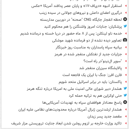
استقرار انبوه «دی‌اف‑۱۷» و پایان عصر پدافند آمریکا +عکس
درگیری اعضای داعش و نیروهای جولانی در سیده زینب
لحظه انفجار جایگاه CNG "صحنه" در دوربین مداربسته
پزشکیان: جنایات امروز واشنگتن را هم محکوم کنید
خدمه ناو لینکلن: پس از ۸ ماه حضور در دریا خسته و درمانده‌ شدیم
تصاویر دیده‌ نشده از دو فرمانده شهید موشکی
بیانیه سپاه پاسداران به مناسبت روز خبرنگار
جزئیات جدید از نفتکش منفجر شده در هرمز
"سوپر ال‌نینو"در راه است؟
پالایشگاه سیزران منفجر شد
فارن افرز: جنگ با ایران یک فاجعه است
پاکستان: باید در برابر اسرائیل متحد شویم
هشدار دبیر شورای عالی امنیت ملی به امریکا درباره تنگه هرمز
حتی اوکراین هم به ترکیه حمله کرد
پاسخ معنادار هوافضای سپاه به تهدیدات آمریکایی‌ها
هشدار ارشدترین ژنرال آمریکا درباره محدودیت‌های نظامی علیه ایران
مقصد جدید پسر زیدان
تاکید وزارت خارجه بر لزوم روشن شدن ابعاد جنایت تروریستی مزار شریف