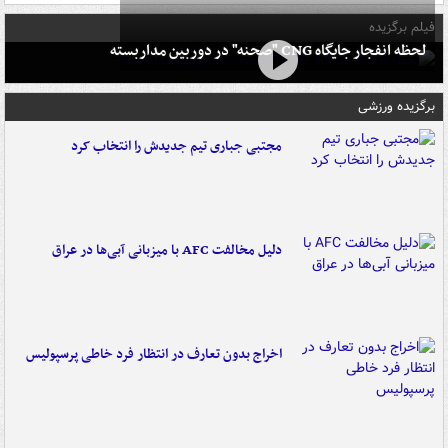
فیلم برگزیده
لحظه انفجار جایگاه CNG "صحنه" در دوربین مداربسته
برگزیده ورزشی
مجتبی جباری تیم جدیدش را انتخاب کرد
دلیل مخالفت AFC با میزبانی آبی‌ها در عراق
اخراج بدون تعارف در انتظار فرد خاطی پرسپولیس