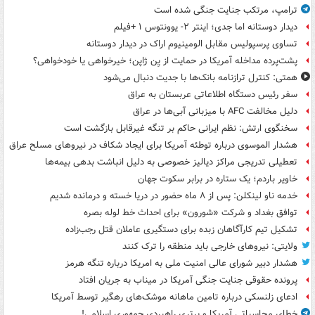
ترامپ، مرتکب جنایت جنگی شده است
دیدار دوستانه اما جدی؛ اینتر ۲- یوونتوس ۱ +فیلم
تساوی پرسپولیس مقابل الومینیوم اراک در دیدار دوستانه
پشت‌پرده مداخله آمریکا در حمایت از یِن ژاپن؛ خیرخواهی یا خودخواهی؟
همتی: کنترل ترازنامه بانک‌ها با جدیت دنبال می‌شود
سفر رئیس دستگاه اطلاعاتی عربستان به عراق
دلیل مخالفت AFC با میزبانی آبی‌ها در عراق
سخنگوی ارتش: نظم ایرانی حاکم بر تنگه غیرقابل بازگشت است
هشدار الموسوی درباره توطئه آمریکا برای ایجاد شکاف در نیروهای مسلح عراق
تعطیلی تدریجی مراکز دیالیز خصوصی به دلیل انباشت بدهی بیمه‌ها
خاویر باردم؛ یک ستاره در برابر سکوت جهان
خدمه ناو لینکلن: پس از ۸ ماه حضور در دریا خسته و درمانده‌ شدیم
توافق بغداد و شرکت «شورون» برای احداث خط لوله بصره
تشکیل تیم کارآگاهان زبده برای دستگیری عاملان قتل رجب‌زاده
ولایتی: نیروهای خارجی باید منطقه را ترک کنند
هشدار دبیر شورای عالی امنیت ملی به امریکا درباره تنگه هرمز
پرونده حقوقی جنایت جنگی آمریکا در میناب به جریان افتاد
ادعای زلنسکی درباره تامین ماهانه موشک‌های رهگیر توسط آمریکا
خطای محاسباتی آمریکا و برتری راهبردی جمهوری اسلامی!