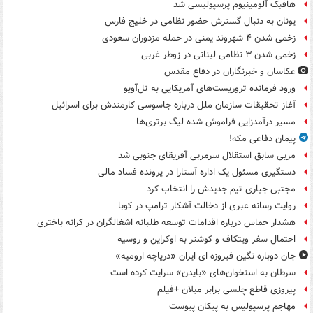
هافبک آلومینیوم پرسپولیسی شد
یونان به دنبال گسترش حضور نظامی در خلیج فارس
زخمی شدن ۴ شهروند یمنی در حمله مزدوران سعودی
زخمی شدن ۳ نظامی لبنانی در زوطر غربی
عکاسان و خبرنگاران در دفاع مقدس
ورود فرمانده تروریست‌های آمریکایی به تل‌آویو
آغاز تحقیقات سازمان ملل درباره جاسوسی کارمندش برای اسرائیل
مسیر درآمدزایی فراموش شده لیگ برتری‌ها
پیمان دفاعی مکه!
مربی سابق استقلال سرمربی آفریقای جنوبی شد
دستگیری مسئول یک اداره آستارا در پرونده فساد مالی
مجتبی جباری تیم جدیدش را انتخاب کرد
روایت رسانه عبری از دخالت آشکار ترامپ در کوبا
هشدار حماس درباره اقدامات توسعه طلبانه اشغالگران در کرانه باختری
احتمال سفر ویتکاف و کوشنر به اوکراین و روسیه
جان دوباره نگین فیروزه ای ایران «دریاچه ارومیه»
سرطان به استخوان‌های «بایدن» سرایت کرده است
پیروزی قاطع چلسی برابر میلان +فیلم
مهاجم پرسپولیس به پیکان پیوست