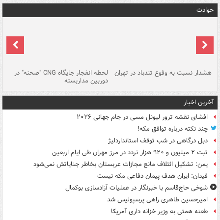
حوادث
ای
هشدار نسبت به وفوع تندباد در تهران
لحظه انفجار جایگاه CNG "صحنه" در
دس
دوربین مداربسته
ات
آخرین اخبار
افشای نقشه ترور لیونل مسی در جام جهانی ۲۰۲۶
چند نکته درباره توافق مکه!
دبل درگاهی در شب توقف استانداردلیژ
ثبت ۲ میلیون و ۹۲۰ هزار تردد در مرز مهران طی ایام اربعین
یمن: تشکیل ائتلاف مانع مجازات عربستان بخاطر جنایاتش نمی‌شود
فیدان: ایران هدف پیمان دفاعی مکه نیست
شوخی حاج‌قاسم با خبرنگار در عملیات آزادسازی بوکمال
امیرحسین طاهری راهی پرسپولیس شد
طعنه همتی به وزیر خزانه داری آمریکا