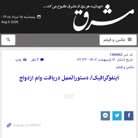
پنجشنبه ۱۵ مرداد ۱۴۰۵ -
Aug 6 2026
عکس و فیلم
کد خبر
1486862
تاریخ انتشار:
۱۶ اردیبهشت ۱۴۰۲ - ۲۲:۳۲
۴ نظر
چاپ
عکس و فیلم
اینفوگرافیک/ دستورالعمل دریافت وام ازدواج