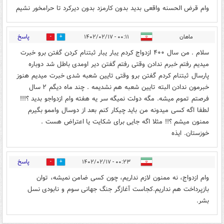
وام قرض الحسنه واقعی بدید بدون کارمزد بدون دیرکرد تا حرامخور نشیم
پاسخ
ماهان
۰۰:۱۱ - ۱۴۰۲/۰۲/۱۷
0
0
سلام . من سال ۴۰۰ ازدواج کردم یبار یبار ثبتنام کردن گفتن برو خبرت
میدیم رفتم خبرم ندادن وقتی رفتم گفتن دیر اومدی باطل شد دوباره
پارسال ثبتنام کردم گفتن برو وقتی تایین شعبه شدی خبرت میدیم هنوز
خبرمون ندادن البته تایین شعبه هم نشدیمه . چند ماه دیگم ۲ سال
فرصتم تموم میشه. مگه دولت نمیگه سر یه هفته وام ازدواجو بدید ؟!!!
لطفا اگه کسی میدونه من باید چیکار کنم بعد از دوسال واممو بگیرم
ممنون میشم ؟!! مثلا اگه جایی برای شکایت یا اعتراض هست .
خوزستان. ایذه
پاسخ
۰۰:۲۳ - ۱۴۰۲/۰۲/۱۷
0
0
وام ازدواج، نه ممنون لازم نداریم، چون کسی ضامن نمیشه، توان
بازپرداخت هم نداریم.کجاست آغازگر جنگ جهانی سوم و نابودی نسل
بشر.