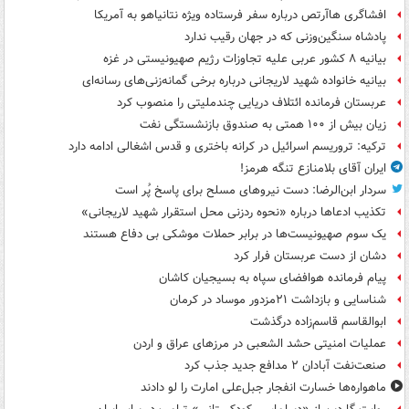
افشاگری هاآرتص درباره سفر فرستاده ویژه نتانیاهو به آمریکا
پادشاه سنگین‌وزنی که در جهان رقیب ندارد
بیانیه ۸ کشور عربی علیه تجاوزات رژیم صهیونیستی در غزه
بیانیه خانواده شهید لاریجانی درباره برخی گمانه‌زنی‌های رسانه‌ای
عربستان فرمانده ائتلاف دریایی چندملیتی را منصوب کرد
زیان بیش از ۱۰۰ همتی به صندوق‌ بازنشستگی نفت
ترکیه: تروریسم اسرائیل در کرانه باختری و قدس اشغالی ادامه دارد
ایران آقای بلامنازع تنگه هرمز!
سردار ابن‌الرضا: دست نیروهای مسلح برای پاسخ پُر است
تکذیب ادعاها درباره «نحوه ردزنی محل استقرار شهید لاریجانی»
یک‌ سوم صهیونیست‌ها در برابر حملات موشکی بی دفاع هستند
دشان از دست عربستان فرار کرد
پیام فرمانده هوافضای سپاه به بسیجیان کاشان
شناسایی و بازداشت ۲۱مزدور موساد در کرمان
ابوالقاسم قاسم‌زاده درگذشت
عملیات امنیتی حشد الشعبی در مرزهای عراق و اردن
صنعت‌نفت آبادان ۲ مدافع جدید جذب کرد
ماهواره‌ها خسارت انفجار جبل‌علی امارت را لو دادند