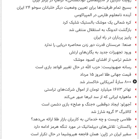
روایت گاردین از «دیپلماسی کودکستانی» ترامپ در برابر ایران
بسیج تمام ظرفیت‌ها برای تعیین وضعیت دیگر خلبانان سوخو ۲۴ ایران
آینده نامعلوم طارمی در المپیاکوس
کره شمالی یک موشک بالستیک شلیک کرد
بازگشت اندونگ به استقلال منتفی شد
پاییز پرباران در راه ایران
صنعا: عربستان قدرت دور زدن محاصره دریایی را ندارد
ورود تجهیزات جدید به یگان‌های ارتش
خشم ترامپ از افشای کمبود موشک
رسانه صهیونیست: حزب الله در حال تغییر قواعد بازی است
قیمت جهانی طلا امروز ۱۵ مرداد
۸۰۰ سازۀ آمریکایی خاکستر شد
تهاتر ۱۶۷۳ میلیارد تومان از اموال شرکت‌های تراستی
ماهواره ایرانی که از سد ابرها عبور می‌کند
آجورلو: ایجاد دوقطبی «جنگ و صلح‌» بازی دشمن است
کالابرگ ۳ گروه شارژ شد
طلاسی چیست و چه خدماتی به کاربران بازار طلا ارائه می‌دهد؟
پاکستان: تلاش‌های دیپلماتیک در مورد تنگه هرمز ادامه دارد
سفیر ایران در ژاپن: همان فاجعه هیروشیما در حال تکرار است