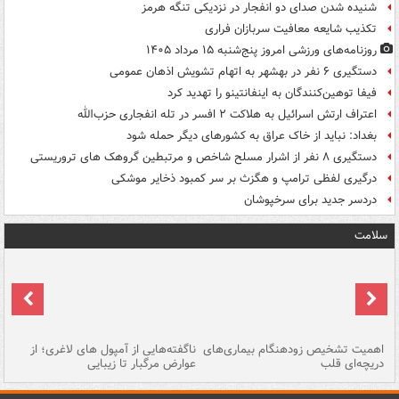
شنیده شدن صدای دو انفجار در نزدیکی تنگه هرمز
تکذیب شایعه معافیت سربازان فراری
روزنامه‌های ورزشی امروز پنج‌شنبه ۱۵ مرداد ۱۴۰۵
دستگیری ۶ نفر در بهشهر به اتهام تشویش اذهان عمومی
فیفا توهین‌کنندگان به اینفانتینو را تهدید کرد
اعتراف ارتش اسرائیل به هلاکت ۲ افسر در تله انفجاری حزب‌الله
بغداد: نباید از خاک عراق به کشورهای دیگر حمله شود
دستگیری ۸ نفر از اشرار مسلح شاخص و مرتبطین گروهک های تروریستی
درگیری لفظی ترامپ و هگزث بر سر کمبود ذخایر موشکی
دردسر جدید برای سرخپوشان
سلامت
اهمیت تشخیص زودهنگام بیماری‌های
ناگفته‌هایی از آمپول های لاغری؛ از
دریچه‌ای قلب
عوارض مرگبار تا زیبایی
تا