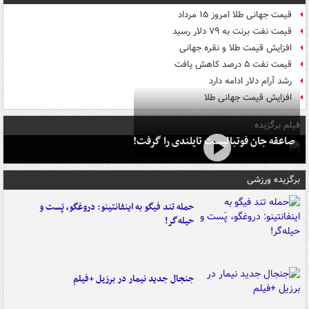
قیمت جهانی طلا امروز ۱۵ مرداد
قیمت نفت برنت به ۷۹ دلار رسید
افزایش قیمت طلا و نقره جهانی
قیمت نفت ۵ درصد کاهش یافت
رشد آرام دلار ادامه دارد
افزایش قیمت جهانی طلا
فیلم برگزیده
صاعقه جان فوتبالیست تایلندی را گرفت!
برگزیده ورزشی
حمله تند فیگو به اینفانتینو: دروغگو، پَست‌ و
حیله‌گر!
جنجال جدید نیمار در برزیل +فیلم