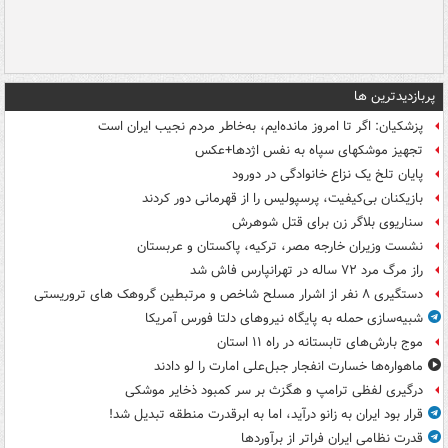
پربازدیدترین ها
پزشکیان: اگر تا امروز مانده‌ایم، به‌خاطر مردم نجیب ایران است
تجهیز موشکهای سپاه به نفس اژدها+عکس
پایان تلخ یک نزاع خانوادگی در دورود
بازیکنان بی‌کیفیت، پرسپولیس را از قهرمانی دور کردند
سناریوی بلاگر زن برای قتل شوهرش
نشست وزیران خارجه مصر، ترکیه، پاکستان و عربستان
راز مرگ مرد ۷۲ ساله در تهرانپارس فاش شد
دستگیری ۸ نفر از اشرار مسلح شاخص و مرتبطین گروهک های تروریستی
شبیه‌سازی حمله به پایگاه نیروهای دلتا فورس آمریکا
موج بارش‌های تابستانه در راه ۱۱ استان
ماهواره‌ها خسارت انفجار جبل‌علی امارت را لو دادند
درگیری لفظی ترامپ و هگزث بر سر کمبود ذخایر موشکی
قرار بود ایران به زانو درآید، اما به ابرقدرت منطقه تبدیل شد!
قدرت نظامی ایران فراتر از برآوردها