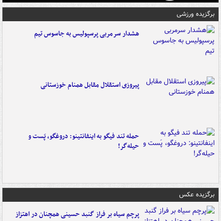
برگزیده ورزشی
هشدار سرمربی پرسپولیس به جاسوس تیم
پیروزی استقلال مقابل همنام خوزستانی
حمله تند فیگو به اینفانتینو: دروغگو، پَست‌ و
حیله‌گر!
برگزیده عکس
پرچم سیاه بر فراز گنبد حسینی همچنان در اهتزاز