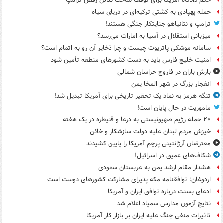
حکم دادگاه آمریکا برای توقف ساخت سالن رقص ترامپ
حمله پهپادی به کشتی ترکیه‌ای در دریای سیاه
ترامپ و نتانیاهو جنایتکار جنگی هستند!
میزبانی استقلال در آسیا به امارات می‌رسد؟
سامانه موشکی پاتریوت چیست و چرا ذخایر آن رو به اتمام است؟
امنیت خلیج فارس باید به دست کشورهای منطقه تأمین شود
بارش باران در فاروج خراسان شمالی
انفجار بزرگ در شهر المخا یمن
تنگه هرمز به نماد یک تحقیر تاریخی برای آمریکا تبدیل شد!
ماموریت در حال پایان است!
۲۰ حمله رژیم صهیونیستی به درعا و قنیطره در یک هفته
خیزش مردم لبنان علیه دولت سازشکار و خائن
معترضان آرژانتینی پرچم آمریکا را پایین کشیدند
شکاف‌های عمیق در اسرائیل!
هشدار مقام ارشد یمن به عربستان سعودی
اردوغان: توافقنامه مکه پذیرای مشارکت کشورهای دوست است
ادعای بسنت درباره توافق ایران و آمریکا
نتایج آزمون مدارس سمپاد اعلام شد
تاثیرات منفی جنگ علیه ایران بر بازار کار آمریکا