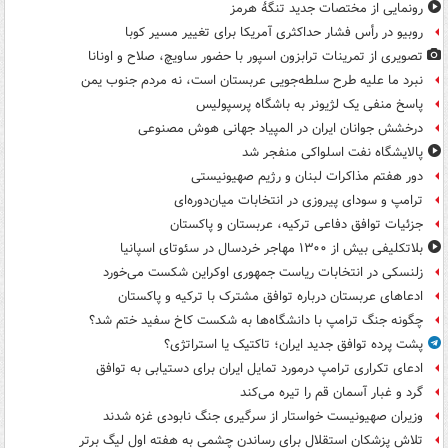
رونمایی از مختصات جدید تنگۀ هرمز
روبیو در رأس فشار حداکثری آمریکا برای تغییر مسیر کوبا
تصویری از تمرینات ترابزون اسپور با حضور ساویچ، صلاح و اونانا
نبرد ما علیه طرح سلطه‌جویی عربستان است، نه مردم جنوب یمن
پاسخ منفی یک لژیونر به باشگاه پرسپولیس
درخشش جوانان ایران در المپیاد جهانی هوش مصنوعی
پالایشگاه نفت اسلواکی منفجر شد
دور هفتم مذاکرات لبنان و رژیم صهیونیستی
ترامپ و سودای پیروزی در انتخابات میان‌دوره‌ای
جزئیات توافق دفاعی ترکیه، عربستان و پاکستان
بلاتکلیفی بیش از ۱۳۰۰ مهاجر خردسال در سئوتای اسپانیا
زلنسکی در انتخابات ریاست جمهوری اوکراین شکست می‌خورد
ادعاهای عربستان درباره توافق مشترک با ترکیه و پاکستان
چگونه جنگ ترامپ با دانشگاه‌ها به شکست کاخ سفید ختم شد؟
پشت پرده توافق جدید ایران؛ تاکتیک یا استراتژی؟
ادعای تکراری ترامپ درمورد تمایل ایران برای دستیابی به توافق
گرد و غبار آسمان قم را تیره می‌کند
وزیران صهیونیست خواستار از سرگیری جنگ نابودی غزه شدند
تلاش پزشکان استقلال برای رساندن چشمی به هفته اول لیگ برتر