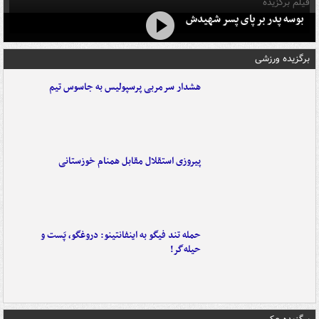
فیلم برگزیده
بوسه‌ پدر بر پای پسر شهیدش
برگزیده ورزشی
هشدار سرمربی پرسپولیس به جاسوس تیم
پیروزی استقلال مقابل همنام خوزستانی
حمله تند فیگو به اینفانتینو: دروغگو، پَست‌ و
حیله‌گر!