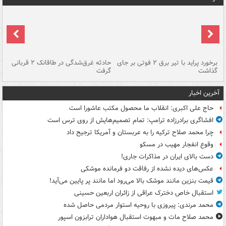
برخورد پراید با تیر برق ۲ فوتی بر جای
حادثه غرق‌شدگی در طاقانک ۲ قربانی
پد
گذاشت
گرفت
جس
آخرین اخبار
حاج علی اکبری: انقلاب ما محصول مکتب عاشورا است
افشاگری برادرزاده ترامپ: تمام تصمیم‌هایش از روی ترس است
چرا محمد صلاح ترکیه را به عربستان و آمریکا ترجیح داد
وقوع انفجار مهیب در مسکو
دست بالای ایران در مذاکرات جاری!
عکس‌های دیده نشده از رفاقت دو فرمانده‌ موشکی
قیمت بنزین مانند موشک بالا می‌رود اما مانند پر پایین می‌آید!
استقبال خاص دخترک عراقی از زائران اربعین حسینی
محمد مرندی: پیروزی با روحیه استوار مردمی حاصل شده
محمد صلاح مات و مبهوت استقبال هواداران ترابزون اسپور