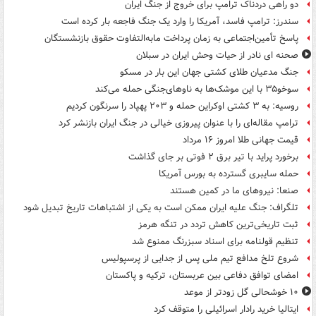
دو راهی دردناک ترامپ برای خروج از جنگ ایران
سندرز: ترامپ فاسد، آمریکا را وارد یک جنگ فاجعه بار کرده است
پاسخ تأمین‌اجتماعی به زمان پرداخت مابه‌التفاوت حقوق بازنشستگان
صحنه ای نادر از حیات وحش ایران در سبلان
جنگ مدعیان طلای کشتی جهان این بار در مسکو
سوخو۳۵ با این موشک‌ها به ناوهای‌جنگی حمله می‌کند
روسیه: به ۳ کشتی اوکراین حمله و ۲۰۳ پهپاد را سرنگون کردیم
ترامپ مقاله‌ای را با عنوان پیروزی خیالی در جنگ ایران بازنشر کرد
قیمت جهانی طلا امروز ۱۶ مرداد
برخورد پراید با تیر برق ۲ فوتی بر جای گذاشت
حمله سایبری گسترده به بورس آمریکا
صنعا: نیروهای ما در کمین‌ هستند
تلگراف: جنگ علیه ایران ممکن است به یکی از اشتباهات تاریخ تبدیل شود
ثبت تاریخی‌ترین کاهش تردد در تنگه هرمز
تنظیم قولنامه برای اسناد سبزرنگ ممنوع شد
شروع تلخ مدافع تیم ملی پس از جدایی از پرسپولیس
امضای توافق دفاعی بین عربستان، ترکیه و پاکستان
۱۰ خوشحالی گل زودتر از موعد
ایتالیا خرید رادار اسرائیلی را متوقف کرد