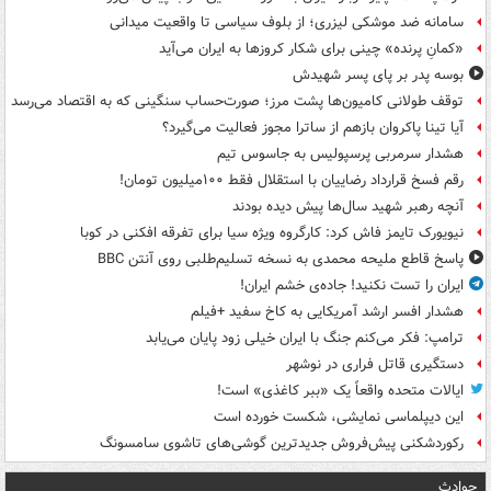
سامانه ضد موشکی لیزری؛ از بلوف سیاسی تا واقعیت میدانی
«کمانِ پرنده» چینی برای شکار کروزها به ایران می‌آید
بوسه‌ پدر بر پای پسر شهیدش
توقف طولانی کامیون‌ها پشت مرز؛ صورت‌حساب سنگینی که به اقتصاد می‌رسد
آیا تینا پاکروان بازهم از ساترا مجوز فعالیت می‌گیرد؟
هشدار سرمربی پرسپولیس به جاسوس تیم
رقم فسخ قرارداد رضاییان با استقلال فقط ۱۰۰میلیون تومان!
آنچه رهبر شهید سال‌ها پیش دیده بودند
نیویورک تایمز فاش کرد: کارگروه ویژه سیا برای تفرقه افکنی در کوبا
پاسخ قاطع ملیحه محمدی به نسخه تسلیم‌طلبی روی آنتن BBC
ایران را تست نکنید! جاده‌ی خشم ایران!
هشدار افسر ارشد آمریکایی به کاخ سفید +فیلم
ترامپ: فکر می‌کنم جنگ با ایران خیلی زود پایان می‌یابد
دستگیری قاتل فراری در نوشهر
ایالات متحده واقعاً یک «ببر کاغذی» است!
این دیپلماسی نمایشی، شکست خورده است
رکوردشکنی پیش‌فروش جدیدترین گوشی‌های تاشوی سامسونگ
حوادث