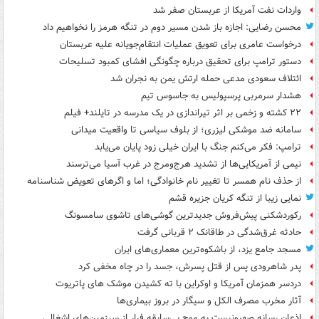
واردات نفت آمریکا از عربستان صفر شد
محسن رضایی: اجازه باز شدن مسیر دوم در تنگه هرمز را نخواهیم داد
درخواست عامری برای تعویق عملیات انتقام‌جویانه علیه عربستان
دستور ترامپ برای تحقیق درباره چگونگی افشای کمبود تسلیحات
ائتلاف سعودی مدعی حمله ارتش یمن به نجران شد
هشدار سرمربی پرسپولیس به جاسوس تیم
۲۲ کشته و زخمی بر اثر تیراندازی در یک مدرسه در تایلند+ فیلم
سامانه ضد موشکی لیزری؛ از بلوف سیاسی تا واقعیت میدانی
ترامپ: فکر می‌کنم جنگ با ایران خیلی زود پایان می‌یابد
نیمی از آمریکایی‌ها از تشدید هرج‌ومرج در غرب آسیا می‌ترسند
از حذف نام همسر تا تغییر نام خانوادگی؛ اما و اگرهای تعویض شناسنامه
نمایی زیبا از تنگه کریان جزیره قشم
رکوردشکنی پیش‌فروش جدیدترین گوشی‌های تاشوی سامسونگ
حادثه غرق‌شدگی در طاقانک ۲ قربانی گرفت
مسجد جامع یزد، از باشکوه‌ترین معماری‌های ایران
پدر شاهرودی پس از قتل پسرش، جسد را در چاه مخفی کرد
دردسر همزمان آمریکا و اوکراین با ته کشیدن موشک های پاتریوت
آثار مخرب مصرف الکل و سیگار در بروز بیماری‌ها
اذعان رسانه صهیونیست به موج بی‌سابقه فرار از سرزمین‌های اشغالی