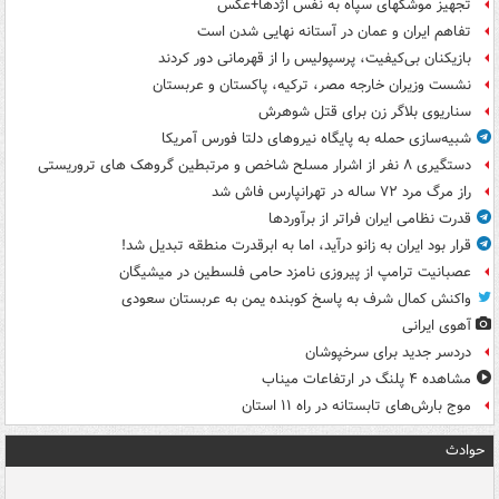
تجهیز موشکهای سپاه به نفس اژدها+عکس
تفاهم ایران و عمان در آستانه نهایی شدن است
بازیکنان بی‌کیفیت، پرسپولیس را از قهرمانی دور کردند
نشست وزیران خارجه مصر، ترکیه، پاکستان و عربستان
سناریوی بلاگر زن برای قتل شوهرش
شبیه‌سازی حمله به پایگاه نیروهای دلتا فورس آمریکا
دستگیری ۸ نفر از اشرار مسلح شاخص و مرتبطین گروهک های تروریستی
راز مرگ مرد ۷۲ ساله در تهرانپارس فاش شد
قدرت نظامی ایران فراتر از برآوردها
قرار بود ایران به زانو درآید، اما به ابرقدرت منطقه تبدیل شد!
عصبانیت ترامپ از پیروزی نامزد حامی فلسطین در میشیگان
واکنش کمال شرف به پاسخ کوبنده یمن به عربستان سعودی
آهوی ایرانی
دردسر جدید برای سرخپوشان
مشاهده ۴ پلنگ در ارتفاعات میناب
موج بارش‌های تابستانه در راه ۱۱ استان
حوادث