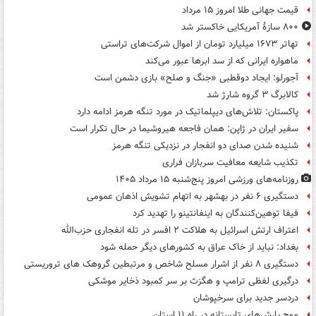
قیمت جهانی طلا امروز ۱۵ مرداد
۸۰۰ سازۀ آمریکایی خاکستر شد
تهاتر ۱۶۷۳ میلیارد تومان از اموال شرکت‌های تراستی
ماهواره ایرانی که از سد ابرها عبور می‌کند
آجورلو: ایجاد دوقطبی «جنگ و صلح‌» بازی دشمن است
کالابرگ ۳ گروه شارژ شد
پاکستان: تلاش‌های دیپلماتیک در مورد تنگه هرمز ادامه دارد
سفیر ایران در ژاپن: همان فاجعه هیروشیما در حال تکرار است
شنیده شدن صدای دو انفجار در نزدیکی تنگه هرمز
تکذیب شایعه معافیت سربازان فراری
روزنامه‌های ورزشی امروز پنج‌شنبه ۱۵ مرداد ۱۴۰۵
دستگیری ۶ نفر در بهشهر به اتهام تشویش اذهان عمومی
فیفا توهین‌کنندگان به اینفانتینو را تهدید کرد
اعتراف ارتش اسرائیل به هلاکت ۲ افسر در تله انفجاری حزب‌الله
بغداد: نباید از خاک عراق به کشورهای دیگر حمله شود
دستگیری ۸ نفر از اشرار مسلح شاخص و مرتبطین گروهک های تروریستی
درگیری لفظی ترامپ و هگزث بر سر کمبود ذخایر موشکی
دردسر جدید برای سرخپوشان
موج بارش‌های تابستانه در راه ۱۱ استان