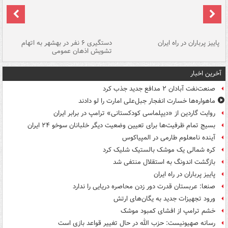
ن
پاییز پرباران در راه ایران
دستگیری ۶ نفر در بهشهر به اتهام
تشویش اذهان عمومی
اس
آخرین اخبار
صنعت‌نفت آبادان ۲ مدافع جدید جذب کرد
ماهواره‌ها خسارت انفجار جبل‌علی امارت را لو دادند
روایت گاردین از «دیپلماسی کودکستانی» ترامپ در برابر ایران
بسیج تمام ظرفیت‌ها برای تعیین وضعیت دیگر خلبانان سوخو ۲۴ ایران
آینده نامعلوم طارمی در المپیاکوس
کره شمالی یک موشک بالستیک شلیک کرد
بازگشت اندونگ به استقلال منتفی شد
پاییز پرباران در راه ایران
صنعا: عربستان قدرت دور زدن محاصره دریایی را ندارد
ورود تجهیزات جدید به یگان‌های ارتش
خشم ترامپ از افشای کمبود موشک
رسانه صهیونیست: حزب الله در حال تغییر قواعد بازی است