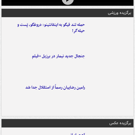
برگزیده ورزشی
حمله تند فیگو به اینفانتینو: دروغگو، پَست‌ و
حیله‌گر!
جنجال جدید نیمار در برزیل +فیلم
رامین رضاییان رسماً از استقلال جدا شد
برگزیده عکس