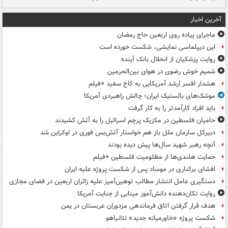
آخرین اخبار
ماجرای پیاده روی اربعین حاج رمضان
این دیپلماسی نمایشی، شکست خورده است
روایت پزشکیان از انحلال بانک آینده
شمیم خوش رضوی در هوای بین‌الحرمین
هشدار افسر ارشد آمریکایی به کاخ سفید +فیلم
موشک‌های بالستیک ایران؛ چالش راهبردی آمریکا
باید افراد کارآمدتر را به کار گرفت
حامیان فلسطین در مکزیک پرچم اسرائیل را به آتش کشیدند
دبیرکل سازمان ملل باز هم خواستار آتش‌بس فوری در اوکراین شد
آنچه رهبر شهید سال‌ها پیش دیده بودند
حمایت هلندی‌ها از مظلومیت فلسطین +فیلم
افشای برکناری در موساد پس از شکست پروژه علیه ایران
دستگیری عامل انتشار مطالب توهین‌آمیز علیه زائران اربعین در فضای مجازی
روایت تکان‌دهنده دانش‌آموز مینابی از جنایت آمریکا
هدف قرار گرفتن اتاق‌ فرماندهی مزدوران عربستان در یمن
شکست پروژه «خاورمیانه جدید» نتانیاهو