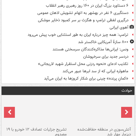
۶ دستاورد بزرگ ایران در ۱۶۰ روز رهبری رهبر انقلاب
دستگیری ۶ نفر در بهشهر به اتهام تشویش اذهان عمومی
درگیری لفظی ترامپ و هگزث بر سر کمبود ذخایر موشکی
آهوی ایرانی
ترامپ: همه چیز درباره ایران به طور استثنایی خوب پیش می‌رود
۸۰۰ سازۀ آمریکایی خاکستر شد
ونس: ایرانی‌ها مذاکره‌کنندگان سرسختی هستند
دردسر جدید برای سرخپوشان
تکذیب ادعای «نحوه ردزنی محل استقرار شهید لاریجانی»
ماهواره ایرانی که از سد ابرها عبور می‌کند
«کمانِ پرنده» چینی برای شکار کروزها به ایران می‌آید
حوادث
تصادف مرگبار در محور اهواز–شوش ۲
آتش‌سوزی در منطقه حفاظت‌شده
تشریح جزئیات تصادف ۱۲ خودرو با ۱۹
پا
دیزمار مهار شد
مصدوم