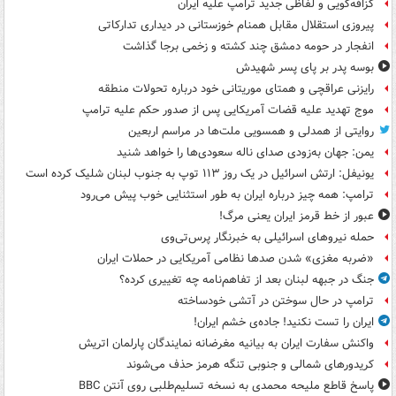
گزافه‌گویی و لفاظی جدید ترامپ علیه ایران
پیروزی استقلال مقابل همنام خوزستانی در دیداری تدارکاتی
انفجار در حومه دمشق چند کشته و زخمی برجا گذاشت
بوسه‌ پدر بر پای پسر شهیدش
رایزنی عراقچی و همتای موریتانی خود درباره تحولات منطقه
موج تهدید علیه قضات آمریکایی پس از صدور حکم علیه ترامپ
روایتی از همدلی و همسویی ملت‌ها در مراسم اربعین
یمن: جهان به‌زودی صدای ناله سعودی‌ها را خواهد شنید
یونیفل: ارتش اسرائیل در یک روز ۱۱۳ توپ به جنوب لبنان شلیک کرده است
ترامپ: همه چیز درباره ایران به طور استثنایی خوب پیش می‌رود
عبور از خط قرمز ایران یعنی مرگ!
حمله نیروهای اسرائیلی به خبرنگار پرس‌تی‌وی
«ضربه مغزی» شدن صدها نظامی آمریکایی در حملات ایران
جنگ در جبهه لبنان بعد از تفاهم‌نامه چه تغییری کرده؟
ترامپ در حال سوختن در آتشی خودساخته
ایران را تست نکنید! جاده‌ی خشم ایران!
واکنش سفارت ایران به بیانیه مغرضانه نمایندگان پارلمان اتریش
کریدورهای شمالی و جنوبی تنگه هرمز حذف می‌شوند
پاسخ قاطع ملیحه محمدی به نسخه تسلیم‌طلبی روی آنتن BBC