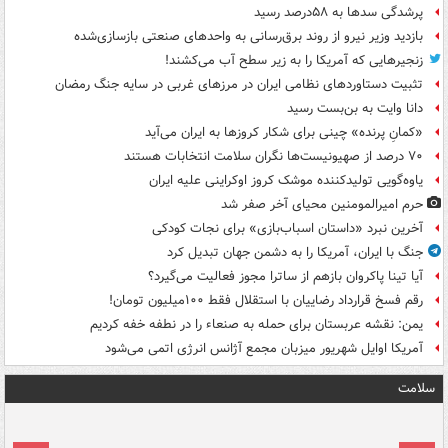
پرشدگی سدها به ۵۸درصد رسید
بازدید وزیر نیرو از روند برق‌رسانی به واحدهای صنعتی بازسازی‌شده
زنجیرهایی که آمریکا را به زیر سطح آب می‌کشند!
تثبیت دستاوردهای نظامی ایران در مرزهای غربی در سایه جنگ رمضان
دانا وایت به بن‌بست رسید
«کمانِ پرنده» چینی برای شکار کروزها به ایران می‌آید
۷۰ درصد از صهیونیست‌ها نگران سلامت انتخابات هستند
یاوه‌گویی تولیدکننده موشک کروز اوکراینی علیه ایران
حرم امیرالمومنین محیای آخر صفر شد
آخرین نبرد «داستان اسباب‌بازی» برای نجات کودکی
جنگ با ایران، آمریکا را به دشمن جهان تبدیل کرد
آیا تینا پاکروان بازهم از ساترا مجوز فعالیت می‌گیرد؟
رقم فسخ قرارداد رضاییان با استقلال فقط ۱۰۰میلیون تومان!
یمن: نقشه عربستان برای حمله به صنعاء را در نطفه خفه کردیم
آمریکا اوایل شهریور میزبان مجمع آژانس انرژی اتمی می‌شود
سلامت