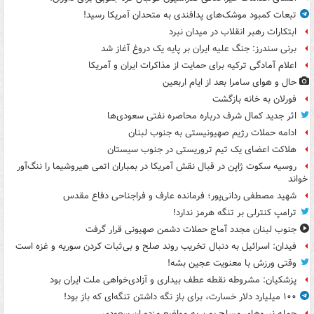
تبعات کمبود موشک‌های پدافندی به متحدان آمریکا رسید!
ابتکارات رهبر انقلاب در میدان نبرد
برنی سندرز: جنگ علیه ایران بر پایه یک دروغ آغاز شد
اعلام آمادگی ترکیه برای حمایت از مذاکرات ایران و آمریکا
حال و هوای سامرا بعد از ایام اربعین
فورلان به خانه بازگشت
اثر جدید کمال شرف درباره محاصره نفتی سعودی‌ها
ادامه حملات رژیم صهیونیستی به جنوب لبنان
هلاکت اعضای یک تیم تروریستی در جنوب سیستان
روسیه سکوت ژاپن در قبال نقش آمریکا در بمباران اتمی هیروشیما را ننگ‌آور
خواند
شهید مصطفی ردانی‌پور؛ فرمانده عارف و فراجناحی دفاع مقدس
ترامپ کنترلی بر تنگه هرمز ندارد!
جنوب لبنان مجدد آماج حملات دشمن صهیونی قرار گرفت
فیدان: اسرائیل به دنبال تخریب روند صلح و بی‌ثبات کردن سوریه و غزه است
وقتی ورزش با معنویت عجین بشه!
پزشکیان: مشروطه نقطه عطف بیداری و آزادی‌خواهی ملت ایران بود
۱۰۰ میلیارد دلار خسارت، برای باز نگه داشتن تنگه‌ای که باز بود!
حمله نیروهای مسلح یمن به مواضع مزدوران سعودی