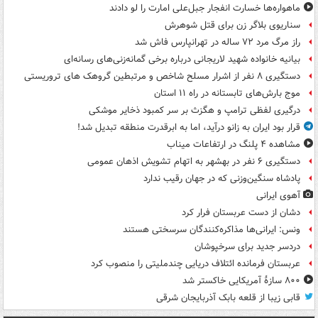
ماهواره‌ها خسارت انفجار جبل‌علی امارت را لو دادند
سناریوی بلاگر زن برای قتل شوهرش
راز مرگ مرد ۷۲ ساله در تهرانپارس فاش شد
بیانیه خانواده شهید لاریجانی درباره برخی گمانه‌زنی‌های رسانه‌ای
دستگیری ۸ نفر از اشرار مسلح شاخص و مرتبطین گروهک های تروریستی
موج بارش‌های تابستانه در راه ۱۱ استان
درگیری لفظی ترامپ و هگزث بر سر کمبود ذخایر موشکی
قرار بود ایران به زانو درآید، اما به ابرقدرت منطقه تبدیل شد!
مشاهده ۴ پلنگ در ارتفاعات میناب
دستگیری ۶ نفر در بهشهر به اتهام تشویش اذهان عمومی
پادشاه سنگین‌وزنی که در جهان رقیب ندارد
آهوی ایرانی
دشان از دست عربستان فرار کرد
ونس: ایرانی‌ها مذاکره‌کنندگان سرسختی هستند
دردسر جدید برای سرخپوشان
عربستان فرمانده ائتلاف دریایی چندملیتی را منصوب کرد
۸۰۰ سازۀ آمریکایی خاکستر شد
قابی زیبا از قلعه بابک آذربایجان شرقی