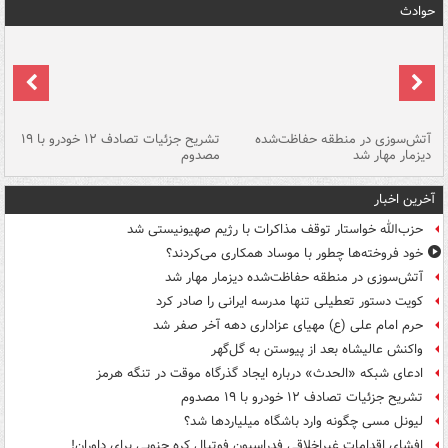
حوادث
تصادف مرگبار در محور اهواز–شوش ۲
آتش‌سوزی در منطقه حفاظت‌شده
تشریح جزئیات تصادف ۱۲ خودرو با ۱۹
پا
دیزمار مهار شد
مصدوم
آخرین اخبار
حزب‌الله خواستار توقف مذاکرات با رژیم صهیونیستی شد
خود فروخته‌ها چطور با موساد همکاری می‌کردند؟
آتش‌سوزی در منطقه حفاظت‌شده دیزمار مهار شد
کویت دستور تعطیلی تنها مدرسه ایرانی را صادر کرد
حرم امام علی (ع) مهیای عزاداری دهه آخر صفر شد
واکنش عالیشاه بعد از پیوستن به گل‌گهر
ادعای شبکه «الحدث» درباره ایجاد گذرگاه موقت در تنگه هرمز
تشریح جزئیات تصادف ۱۲ خودرو با ۱۹ مصدوم
لیونل مسی چگونه وارد باشگاه میلیاردها شد؟
افشای اقدامات غیراخلاقی فدراسیون فوتبال کره جنوبی برای داوران!