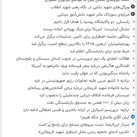
ویژگی‌های شهید بابایی در نگاه رهبر شهید انقلاب
مرثیه‌ی سوزناک مادر شهید دانش‌آموز مینابی
زلنسکی: دو پالایشگاه روسیه را هدف قرار دادیم
نشنال اینترست: آمریکا برای جنگ پهپادی آماده نیست
پنتاگون جلسه اضطراری برای تأمین تسلیحات برگزار می‌کند
پورجمشیدیان: اربعین ۱۴۰۵ با بالاترین سطح امنیت برگزار شد
شرط جدید برای بازنشستگی اعلام شد
هلاکت اعضای یک تیم تروریستی در جنوب استان سیستان و بلوچستان
افشاگری هاآرتص درباره سفر فرستاده ویژه نتانیاهو به آمریکا
پادشاه سنگین‌وزنی که در جهان رقیب ندارد
بیانیه ۸ کشور عربی علیه تجاوزات رژیم صهیونیستی در غزه
بیانیه خانواده شهید لاریجانی درباره برخی گمانه‌زنی‌های رسانه‌ای
عربستان فرمانده ائتلاف دریایی چندملیتی را منصوب کرد
زیان بیش از ۱۰۰ همتی به صندوق‌ بازنشستگی نفت
ترکیه: تروریسم اسرائیل در کرانه باختری و قدس اشغالی ادامه دارد
ایران آقای بلامنازع تنگه هرمز!
سردار ابن‌الرضا: دست نیروهای مسلح برای پاسخ پُر است
تکذیب ادعای «نحوه ردزنی محل استقرار شهید لاریجانی»