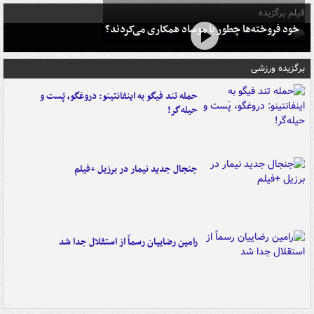
فیلم برگزیده
خود فروخته‌ها چطور با موساد همکاری می‌کردند؟
برگزیده ورزشی
حمله تند فیگو به اینفانتینو: دروغگو، پَست‌ و
حیله‌گر!
جنجال جدید نیمار در برزیل +فیلم
رامین رضاییان رسماً از استقلال جدا شد