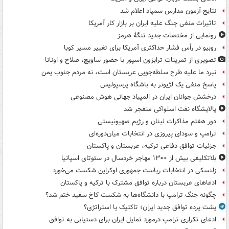
نتایج آزمون مدارس سمپاد اعلام شد
تاثیرات منفی جنگ علیه ایران بر بازار کار آمریکا
رونمایی از مختصات جدید تنگۀ هرمز
روبیو در رأس فشار حداکثری آمریکا برای تغییر مسیر کوبا
تصویری از تمرینات ترابزون اسپور با حضور ساویچ، صلاح و اونانا
نبرد ما علیه طرح سلطه‌جویی عربستان است، نه مردم جنوب یمن
پاسخ منفی یک لژیونر به باشگاه پرسپولیس
درخشش جوانان ایران در المپیاد جهانی هوش مصنوعی
پالایشگاه نفت اسلواکی منفجر شد
دور هفتم مذاکرات لبنان و رژیم صهیونیستی
ترامپ و سودای پیروزی در انتخابات میان‌دوره‌ای
جزئیات توافق دفاعی ترکیه، عربستان و پاکستان
بلاتکلیفی بیش از ۱۳۰۰ مهاجر خردسال در سئوتای اسپانیا
زلنسکی در انتخابات ریاست جمهوری اوکراین شکست می‌خورد
ادعاهای عربستان درباره توافق مشترک با ترکیه و پاکستان
چگونه جنگ ترامپ با دانشگاه‌ها به شکست کاخ سفید ختم شد؟
پشت پرده توافق جدید ایران؛ تاکتیک یا استراتژی؟
ادعای تکراری ترامپ درمورد تمایل ایران برای دستیابی به توافق