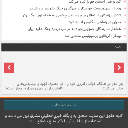
گرد و غبار آسمان قم را تیره می‌کند
وزیران صهیونیست خواستار از سرگیری جنگ نابودی غزه شدند
تلاش پزشکان استقلال برای رساندن چشمی به هفته اول لیگ برتر
بحران در راه‌آهن انگلیس ادامه دارد
هشدار نمایندگان جمهوری‌خواه به ترامپ درباره جنگ علیه ایران
وینگر آفریقایی پرسپولیس ماندنی شد
سلامت
ت
چرا مغز در هنگام خواب، انرژی خود را
آیا مصرف قهوه و نوشیدنی‌های
چر
خالی می‌کند؟
کافئین‌دار در دوران بارداری مجاز است؟
می
نسخه دسکتاپ
کليه حقوق اين سايت متعلق به پایگاه خبري-تحليلي مشرق نيوز می باشد و
استفاده از مطالب آن با ذکر منبع بلامانع است.