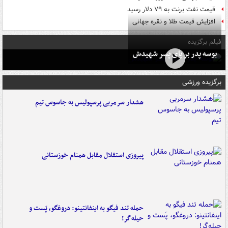
قیمت نفت برنت به ۷۹ دلار رسید
افزایش قیمت طلا و نقره جهانی
فیلم برگزیده
بوسه‌ پدر بر پای پسر شهیدش
برگزیده ورزشی
هشدار سرمربی پرسپولیس به جاسوس تیم
پیروزی استقلال مقابل همنام خوزستانی
حمله تند فیگو به اینفانتینو: دروغگو، پَست‌ و
حیله‌گر!