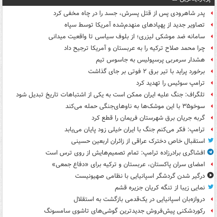
پدر شاهرودی پس از قتل پسرش، جسد را در چاه مخفی کرد
تصاویر جدید از پهپادهای منهدم‌شده آمریکا توسط سپاه
سامانه ضد موشکی لیزری؛ از بلوف سیاسی تا واقعیت میدانی
چرا محمد صلاح ترکیه را به عربستان و آمریکا ترجیح داد
هشدار سرمربی پرسپولیس به جاسوس تیم
برخورد پراید با تیر برق ۲ فوتی بر جای گذاشت
ترامپ سوئیس را تهدید کرد
تلگراف: جنگ علیه ایران ممکن است به یکی از اشتباهات تاریخ تبدیل شود
سوخو۳۵ با این موشک‌ها به ناوهای‌جنگی حمله می‌کند
گربه جریان برق شهرستان فریمان را قطع کرد
ترامپ: فکر می‌کنم جنگ با ایران خیلی زود پایان می‌یابد
استقبال خاص دخترک عراقی از زائران اربعین حسینی
افشاگری برادرزاده ترامپ: تمام تصمیم‌هایش از روی ترس است
امضای سران پاکستان، عربستان و ترکیه برای «دفاع جمعی»
درگیر شدن گردشگر اسپانیایی با نظامی صهیونیست
نمایی زیبا از تنگه کریان جزیره قشم
دروازه‌بان اسپانیایی در یک‌قدمی بازگشت به استقلال
رکوردشکنی پیش‌فروش جدیدترین گوشی‌های تاشوی سامسونگ