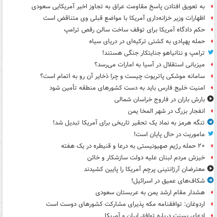
به تعویق افتادن پاسخ مقاومت عراق به تجاوز اخیر آمریکایی سعودی
اظهارات وزیر خزانه‌داری آمریکا با مواضع قبلی وی متناقض است
حکم دادگاه آمریکا برای توقف ساخت سالن رقص ترامپ
حمله پهپادی به کشتی ترکیه‌ای در دریای سیاه
ترامپ و نتانیاهو جنایتکار جنگی هستند!
میزبانی استقلال در آسیا به امارات می‌رسد؟
سامانه موشکی پاتریوت چیست و چرا ذخایر آن رو به اتمام است؟
امنیت خلیج فارس باید به دست کشورهای منطقه تأمین شود
بارش باران در فاروج خراسان شمالی
انفجار بزرگ در شهر المخا یمن
تنگه هرمز به نماد یک تحقیر تاریخی برای آمریکا تبدیل شد!
ماموریت در حال پایان است!
۲۰ حمله رژیم صهیونیستی به درعا و قنیطره در یک هفته
خیزش مردم لبنان علیه دولت سازشکار و خائن
معترضان آرژانتینی پرچم آمریکا را پایین کشیدند
شکاف‌های عمیق در اسرائیل!
هشدار مقام ارشد یمن به عربستان سعودی
اردوغان: توافقنامه مکه پذیرای مشارکت کشورهای دوست است
ادعای بسنت درباره توافق ایران و آمریکا