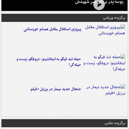
بوسه‌ پدر بر پای پسر شهیدش
برگزیده ورزشی
پیروزی استقلال مقابل همنام خوزستانی
حمله تند فیگو به اینفانتینو: دروغگو، پَست‌ و
حیله‌گر!
جنجال جدید نیمار در برزیل +فیلم
برگزیده عکس