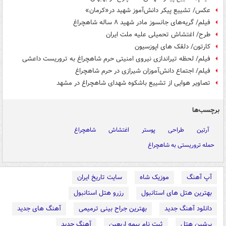
عکس/ تشییع پیکر دانش‌آموز شهید در«کرمان»
فیلم/ گریه‌های جانسوز مادر شهید ۸ ساله شاهچراغ
طرح/ اغتشاش تحمیلی علیه ملت ایران
کارتون/ دلقک های اپوزسیون
فیلم/ لحظه تیراندازی نیروی امنیتی حرم شاهچراغ به تروریست داعشی
فیلم/ اجتماع دانش‌آموزان شیرازی در حرم شاهچراغ
تصاویر هوایی از تشییع باشکوه شهدای شاهچراغ در مشهد
برچسب‌ها
آرتین
طراحی
پوستر
اغتشاش
شاهچراغ
حمله تروریستی به شاهچراغ
آپ آهنگ
موزیک شاه
سایت تاریخ ایران
بهترین هتل های استانبول
رزرو هتل استانبول
دانلود آهنگ جدید
بهترین جراح بینی ترمیمی
آهنگ های جدید
پرشین هتل
ثبت نام بیمه اربعین
آهنگ جدید