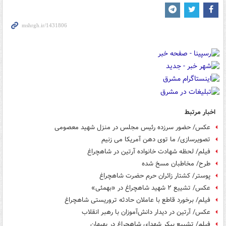
اخبار مرتبط
عکس/ حضور سرزده رئیس مجلس در منزل شهید معصومی
تصویرسازی/ ما توی دهن آمریکا می زنیم
فیلم/ لحظه شهادت خانواده آرتین در شاهچراغ
طرح/ مخاطبان مسخ شده
پوستر/ کشتار زائران حرم حضرت شاهچراغ
عکس/ تشییع ۲ شهید شاهچراغ در «بهمئی»
فیلم/ برخورد قاطع با عاملان حادثه تروریستی شاهچراغ
عکس/ آرتین در دیدار دانش‌آموزان با رهبر انقلاب
فیلم/ تشییع پیکر شهدای شاهچراغ در بهبهان