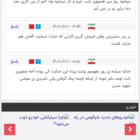
میشود روز من همچون شب تیره و تار میشود چه کنم از من کاری بجز
دعا برای تو بر نمی آید
پاسخ
۱۶:۵۹ - ۱۴۰۱/۰۸/۱۰
2
11
بر پدر سلبریتی وطن فروش گرين کارتی که جرات تسلیت گفتن هم
ندارند لعنت
پاسخ
۰۷:۵۰ - ۱۴۰۱/۰۸/۱۱
0
5
خدایا میشه ی روز بفهمیم پشت پرده این جنایت کی بوده آخه چجوری
دلت اومد دلم خونه از اینکه اونجا پناه گرفتن ولی نامردی ی عوضی
شهید شدن
خودرو