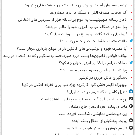
دردسر همزمان آمریکا و اوکراین با ته کشیدن موشک های پاتریوت
آثار مخرب مصرف الکل و سیگار در بروز بیماری‌ها
اذعان رسانه صهیونیست به موج بی‌سابقه فرار از سرزمین‌های اشغالی
چرا مغز در هنگام خواب، انرژی خود را خالی می‌کند؟
گرما برای پالایشگاه‌ها و منابع برق اروپا اضطرار آفرید
ایالات متحده واقعاً یک «ببر کاغذی» است!
آیا مصرف قهوه و نوشیدنی‌های کافئین‌دار در دوران بارداری مجاز است؟
توقف طولانی کامیون‌ها پشت مرز؛ صورت‌حساب سنگینی که به اقتصاد می‌رسد
حماقت ترامپ با ذخایر انرژی جهان چه کرد؟
چرا تابستان فصل محبوب میکروب‌هاست؟
دستگیری قاتل فراری در نوشهر
نیویورک تایمز فاش کرد: کارگروه ویژه سیا برای تفرقه افکنی در کوبا
کنترل کامل تنگه هرمز در دست ایران!
پرچم سیاه بر فراز گنبد حسینی همچنان در اهتزاز است
ماجرای پیاده روی اربعین حاج رمضان
این دیپلماسی نمایشی، شکست خورده است
روایت پزشکیان از انحلال بانک آینده
شمیم خوش رضوی در هوای بین‌الحرمین