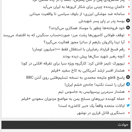
«کمانِ پرنده» چینی برای شکار کروزها به ایران می‌آید
سامانه ضد موشکی لیزری؛ از بلوف سیاسی تا واقعیت میدانی
بوسه‌ پدر بر پای پسر شهیدش
خود فروخته‌ها چطور با موساد همکاری می‌کردند؟
توقف طولانی کامیون‌ها پشت مرز؛ صورت‌حساب سنگینی که به اقتصاد می‌رسد
آیا تینا پاکروان بازهم از ساترا مجوز فعالیت می‌گیرد؟
رقم فسخ قرارداد رضاییان با استقلال فقط ۱۰۰میلیون تومان!
آنچه رهبر شهید سال‌ها پیش دیده بودند
نیویورک تایمز فاش کرد: کارگروه ویژه سیا برای تفرقه افکنی در کوبا
هشدار افسر ارشد آمریکایی به کاخ سفید +فیلم
پاسخ قاطع ملیحه محمدی به نسخه تسلیم‌طلبی روی آنتن BBC
ایران را تست نکنید! جاده‌ی خشم ایران!
هشدار سرمربی پرسپولیس به جاسوس تیم
حمله کوبنده نیروهای مسلح یمن به مواضع مزدوران سعودی +فیلم
ایالات متحده واقعاً یک «ببر کاغذی» است!
دستگیری قاتل فراری در نوشهر
حوادث