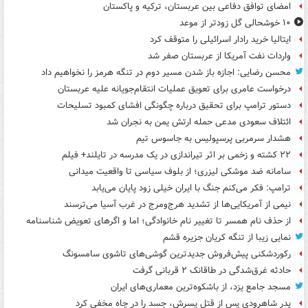
امضای توافق دفاعی بین عربستان، ترکیه و پاکستان
۱۰ خوشحالی گل زودتر از موعد
ایتالیا خرید رادار اسرائیلی را متوقف کرد
واردات نفت آمریکا از عربستان صفر شد
محسن رضایی: اجازه باز شدن مسیر دوم در تنگه هرمز را نخواهیم داد
درخواست عامری برای تعویق عملیات انتقام‌جویانه علیه عربستان
دستور ترامپ برای تحقیق درباره چگونگی افشای کمبود تسلیحات
ائتلاف سعودی مدعی حمله ارتش یمن به نجران شد
هشدار سرمربی پرسپولیس به جاسوس تیم
۲۲ کشته و زخمی بر اثر تیراندازی در یک مدرسه در تایلند+ فیلم
سامانه ضد موشکی لیزری؛ از بلوف سیاسی تا واقعیت میدانی
ترامپ: فکر می‌کنم جنگ با ایران خیلی زود پایان می‌یابد
نیمی از آمریکایی‌ها از تشدید هرج‌ومرج در غرب آسیا می‌ترسند
از حذف نام همسر تا تغییر نام خانوادگی؛ اما و اگرهای تعویض شناسنامه
نمایی زیبا از تنگه کریان جزیره قشم
رکوردشکنی پیش‌فروش جدیدترین گوشی‌های تاشوی سامسونگ
حادثه غرق‌شدگی در طاقانک ۲ قربانی گرفت
مسجد جامع یزد، از باشکوه‌ترین معماری‌های ایران
پدر شاهرودی پس از قتل پسرش، جسد را در چاه مخفی کرد