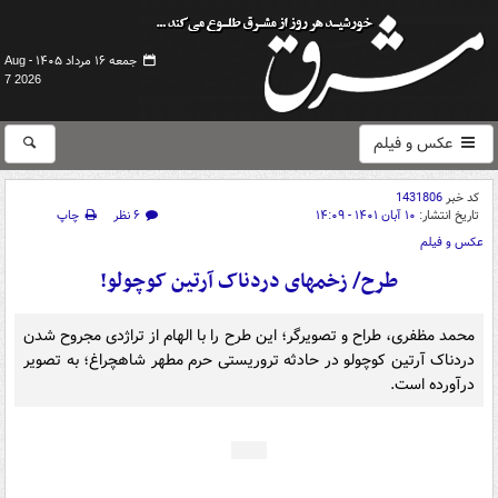
جمعه ۱۶ مرداد ۱۴۰۵ -
Aug
7 2026
عکس و فیلم
کد خبر
1431806
تاریخ انتشار:
۱۰ آبان ۱۴۰۱ - ۱۴:۰۹
۶ نظر
چاپ
عکس و فیلم
طرح/ زخمهای دردناک آرتین کوچولو!
محمد مظفری، طراح و تصویرگر؛ این طرح را با الهام از تراژدی مجروح شدن
دردناک آرتین کوچولو در حادثه تروریستی حرم مطهر شاهچراغ؛ به تصویر
درآورده است.