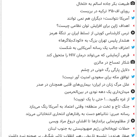
طبیعت بکر جاده اسالم به خلخال
رویای اف-۳۵ ترکیه در بن‌بست
آمریکا نتوانست؛ دیگران هم نمی توانند
اهداف ژاپن برای افزایش توان نظامی چیست؟
ترس کارشناس کویتی از تسلط ایران بر تنگۀ هرمز
هشدار پلیس تهران بزرگ به «کودک‌بلاگرها»
اعتراف جالب یک رسانه آمریکایی به شکست
قرص آزمایشی که می‌تواند درمان HIV را متحول کند
شکار تمساح در مالزی
دلایل پارگی رگ خونی در چشم
توافق مکه برای سعودی امنیت آور نیست!
علل مرگ زنان در ایران؛ بیماری‌های قلبی همچنان در صدر
میدان‌داری یک دهه نودی در بین‌الحرمین
از غزه بگویید...! حتی با یک توییت!
جنگ تاج و تخت در منطقه؛ وقتی اعتماد به آمریکا رنگ می‌بازد
رسانه عبری: نتانیاهو دست به رفتارهای انتحاری انتخاباتی می‌زند
از مظلوم‌نمایی براندازها تا افشای دروغ مراد ویسی
حملات توپخانه‌ای رژیم صهیونیستی به جنوب لبنان
صفار هرندی: تشییع تاریخی رهبر انقلاب تاثیر شگرفی بر صحنه نبرد داشت