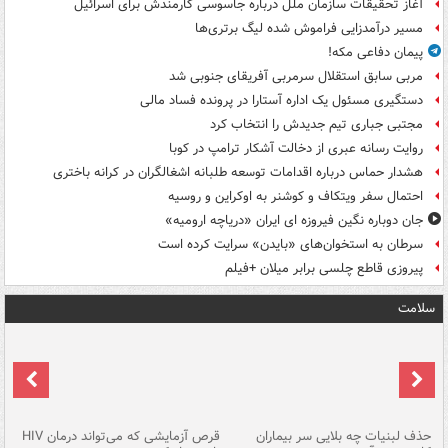
آغاز تحقیقات سازمان ملل درباره جاسوسی کارمندش برای اسرائیل
مسیر درآمدزایی فراموش شده لیگ برتری‌ها
پیمان دفاعی مکه!
مربی سابق استقلال سرمربی آفریقای جنوبی شد
دستگیری مسئول یک اداره آستارا در پرونده فساد مالی
مجتبی جباری تیم جدیدش را انتخاب کرد
روایت رسانه عبری از دخالت آشکار ترامپ در کوبا
هشدار حماس درباره اقدامات توسعه طلبانه اشغالگران در کرانه باختری
احتمال سفر ویتکاف و کوشنر به اوکراین و روسیه
جان دوباره نگین فیروزه ای ایران «دریاچه ارومیه»
سرطان به استخوان‌های «بایدن» سرایت کرده است
پیروزی قاطع چلسی برابر میلان +فیلم
سلامت
حذف لبنیات چه بلایی سر بیماران
قرص آزمایشی که می‌تواند درمان HIV
عل