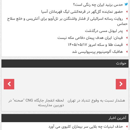
حدس بزنید ایران چه رنگی است؟
حضور نماینده گل‌گهر در قرعه‌کشی لیگ قهرمانان آسیا
روایت رسانه اسرائیلی از فشار واشنگتن بر تل‌آویو برای آتش‌بس و خلع سلاح
حماس
پدر لیونل مسی درگذشت
فیدان: ایران هدف پیمان دفاعی مکه نیست
قیمت طلا و سکه امروز ۱۴۰۵/۰۵/۱۷
هافبک آلومینیوم پرسپولیسی شد
حوادث
ای
هشدار نسبت به وفوع تندباد در تهران
لحظه انفجار جایگاه CNG "صحنه" در
دس
دوربین مداربسته
ات
آخرین اخبار
حذف لبنیات چه بلایی سر بیماران کلیوی می آورد