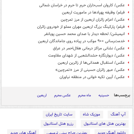
عکس/ کاروان اسب‌داران حرم‌ تا حرم در خراسان شمالی
فیلم/ وظیفه پهپادها در ماموریت اربعین
عکس/ اعزام زائران اربعین از مرز تمرچین
فیلم/ پارکینگ بزرگ اربعین مهران مملو از خودروی زائران
انیمیشن/ لحظه دیدار با صدای محمد حسین پویانفر
خدمت‌رسانی ۹۰۰ موکب در پیاده روی جاماندگان اربعین
عکس/ نشانی مراکز درمانی هلال‌احمر در عراق
عکس/ دیوارنگاره حشدالشعبی از شهدای مقاومت
عکس/ استقبال همدانی‌ها از زائرین اربعین
عکس/ عبور زائران حسینی از مرز «تمرچین»
عکس/ آیین تکیه خوانی در منطقه نیاوران
برچسب‌ها
حسینیه
ماه محرم
عکس محرم
اربعین
آپ آهنگ
موزیک شاه
سایت تاریخ ایران
بهترین هتل های استانبول
رزرو هتل استانبول
دانلود آهنگ جدید
بهترین جراح بینی ترمیمی
آهنگ های جدید