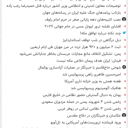
توضیحات معاون امنیتی و انتظامی وزیر کشور درباره قتل حمیدرضا رجب زاده
بازتاب پیامدهای جنگ علیه ایران در رسانه‌های جهان
نصب کتیبه‌های دهه پایانی صفر در حرم امام رئوف
افشای نقشه ترور لیونل مسی در جام جهانی ۲۰۲۶
چند نکته درباره توافق مکه!
دبل درگاهی در شب توقف استانداردلیژ
ثبت ۲ میلیون و ۹۲۰ هزار تردد در مرز مهران طی ایام اربعین
یمن: تشکیل ائتلاف مانع مجازات عربستان بخاطر جنایاتش نمی‌شود
فیدان: ایران هدف پیمان دفاعی مکه نیست
شوخی حاج‌قاسم با خبرنگار در عملیات آزادسازی بوکمال
امیرحسین طاهری راهی پرسپولیس شد
طعنه همتی به وزیر خزانه داری آمریکا
هافبک آلومینیوم پرسپولیسی شد
یونان به دنبال گسترش حضور نظامی در خلیج فارس
زخمی شدن ۴ شهروند یمنی در حمله مزدوران سعودی
زخمی شدن ۳ نظامی لبنانی در زوطر غربی
عکاسان و خبرنگاران در دفاع مقدس
ورود فرمانده تروریست‌های آمریکایی به تل‌آویو