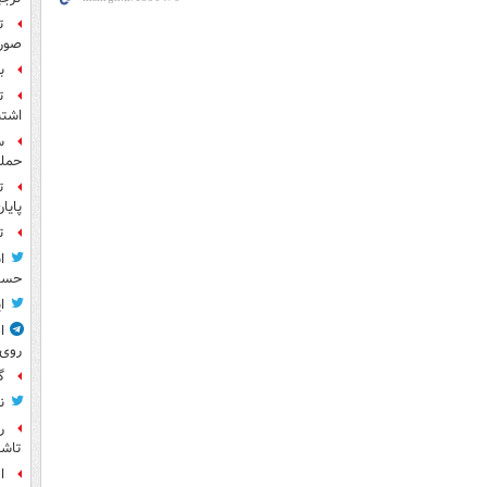
ت
صورت
بر
ت
اشتب
حمله
ت
پایا
ت
ا
حسی
ا
ا
روی
گ
ن
ر
تاش
ا