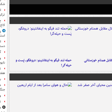
شکس
ا
ترکی
چ
کاخ 
پ
استر
ا
دستی
گ
و
قابل همنام خوزستانی
حمله تند فیگو به اینفانتینو: دروغگو، پَست‌ و
نابو
حیله‌گر!
ت
هفته
ب
ه
جنگ 
و
ت
د