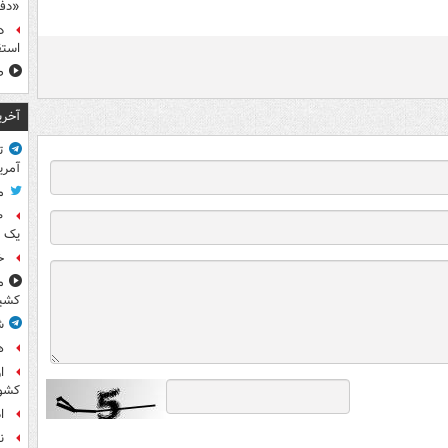
«دف
د
استق
ص
آخری
ت
آمری
م
یک 
خ
م
کشی
ش
ه
ا
کشو
ا
ن