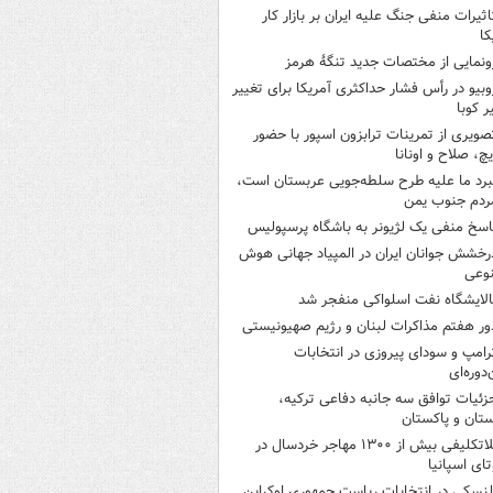
اثیرات منفی جنگ علیه ایران بر بازار کار
کا
ونمایی از مختصات جدید تنگۀ هرمز
وبیو در رأس فشار حداکثری آمریکا برای تغییر
 کوبا
صویری از تمرینات ترابزون اسپور با حضور
چ، صلاح و اونانا
برد ما علیه طرح سلطه‌جویی عربستان است،
ردم جنوب یمن
اسخ منفی یک لژیونر به باشگاه پرسپولیس
رخشش جوانان ایران در المپیاد جهانی هوش
وعی
الایشگاه نفت اسلواکی منفجر شد
ور هفتم مذاکرات لبنان و رژیم صهیونیستی
رامپ و سودای پیروزی در انتخابات
‌دوره‌ای
زئیات توافق سه جانبه دفاعی ترکیه،
تان و پاکستان
بلاتکلیفی بیش از ۱۳۰۰ مهاجر خردسال در
ای اسپانیا
لنسکی در انتخابات ریاست جمهوری اوکراین