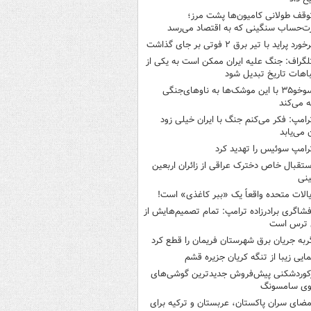
وقف طولانی کامیون‌ها پشت مرز؛
‌حساب سنگینی که به اقتصاد می‌رسد
خورد پراید با تیر برق ۲ فوتی بر جای گذاشت
لگراف: جنگ علیه ایران ممکن است به یکی از
اهات تاریخ تبدیل شود
سوخو۳۵ با این موشک‌ها به ناوهای‌جنگی
 می‌کند
رامپ: فکر می‌کنم جنگ با ایران خیلی زود
ن می‌یابد
رامپ سوئیس را تهدید کرد
ستقبال خاص دخترک عراقی از زائران اربعین
نی
یالات متحده واقعاً یک «ببر کاغذی» است!
فشاگری برادرزاده ترامپ: تمام تصمیم‌هایش از
 ترس است
ربه جریان برق شهرستان فریمان را قطع کرد
مایی زیبا از تنگه کریان جزیره قشم
کوردشکنی پیش‌فروش جدیدترین گوشی‌های
وی سامسونگ
مضای سران پاکستان، عربستان و ترکیه برای