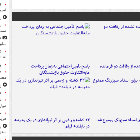
ت
آمری
ر
ر
مسیر
ت
ساوی
ن
نه م
پ
ه از رفاقت دو فرمانده‌
پاسخ تأمین‌اجتماعی به زمان پرداخت
مابه‌التفاوت حقوق بازنشستگان
د
مصن
پ
د
ت
میان
ج
عربس
ای اسناد سبزرنگ ممنوع شد
۲۲ کشته و زخمی بر اثر تیراندازی در یک مدرسه
در تایلند+ فیلم
سئوت
ز