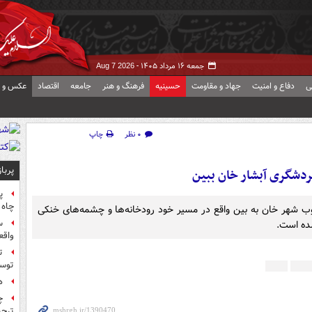
جمعه ۱۶ مرداد ۱۴۰۵ -
Aug 7 2026
ی
دفاع و امنیت
جهاد و مقاومت
حسینیه
فرهنگ و هنر
جامعه
اقتصاد
عکس و ف
۰ نظر
چاپ
پربا
دشگری آبشار خان ببین
پ
چاه 
 آبشارهای شیرآباد در ۷ کیلومتری جنوب شهر خان به بین واقع در مسیر خود رودخانه‌ها و چشمه‌های خنکی
س
ده ‌است.
واقع
ت
توس
ه
چ
ترجی