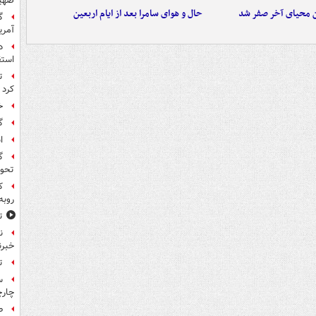
صهی
ن محیای آخر صفر شد
حال و هوای سامرا بعد از ایام اربعین
گ
آمری
د
استق
ت
کرد
خ
گ
ا
گ
تحول
ک
روبه
ت
ن
خبرن
ت
س
چار
ط