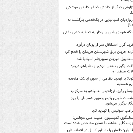
ونیست
زارشی دیگر از کاهش ذخایر کلیدی موشکی
کا
روازه‌بان اسپانیایی در یک‌قدمی بازگشت به
لال
نگه هرمز ریاض را وادار به تخفیف‌دهی نفتی
رید گران استقلال سر از یونان درآورد
ربه جریان برق شهرستان فریمان را قطع کرد
ستانبول میزبان سوپرجام اسپانیا شد
فت وگوی تلفنی مودی و نتانیاهو درباره
ات منطقه‌ای
وبا: با تهدید نظامی از سوی ایالات متحده
‌رو هستیم
وسل رفیق آرژانتینی نتانیاهو به سرکوب
شست خبری رئیس‌جمهور همزمان با روز
گار برگزار می‌شود
رامپ سوئیس را تهدید کرد
خنگوی کمیسیون امنیت ملی مجلس:
چوب کلی تفاهم با عمان مشخص شده است
البان: داعش را به طور کامل در افغانستان