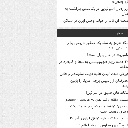
اع جمعی»
روازه‌بان اسپانیایی در یک‌قدمی بازگشت به
لال
حنه ای نادر از حیات وحش ایران در سبلان
ن اخبار
نگه هرمز به نماد یک تحقیر تاریخی برای
کا تبدیل شد!
اموریت در حال پایان است!
۲۰ حمله رژیم صهیونیستی به درعا و قنیطره در
هفته
یزش مردم لبنان علیه دولت سازشکار و خائن
عترضان آرژانتینی پرچم آمریکا را پایین
دند
کاف‌های عمیق در اسرائیل!
شدار مقام ارشد یمن به عربستان سعودی
ردوغان: توافقنامه مکه پذیرای مشارکت
رهای دوست است
دعای بسنت درباره توافق ایران و آمریکا
تایج آزمون مدارس سمپاد اعلام شد