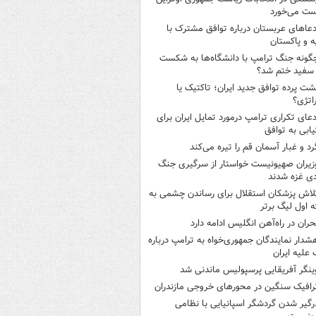
ت می‌خورد
دعاهای عربستان درباره توافق مشترک با
ه و پاکستان
گونه جنگ ترامپ با دانشگاه‌ها به شکست
سفید ختم شد؟
شت پرده توافق جدید ایران؛ تاکتیک یا
اتژی؟
دعای تکراری ترامپ درمورد تمایل ایران برای
ابی به توافق
رد و غبار آسمان قم را تیره می‌کند
زیران صهیونیست خواستار از سرگیری جنگ
دی غزه شدند
لاش پزشکان استقلال برای رساندن چشمی به
 اول لیگ برتر
حران در راه‌آهن انگلیس ادامه دارد
شدار نمایندگان جمهوری‌خواه به ترامپ درباره
علیه ایران
ینگر آفریقایی پرسپولیس ماندنی شد
رافیک سنگین در محورهای خروجی مازندران
رگیر شدن گردشگر اسپانیایی با نظامی