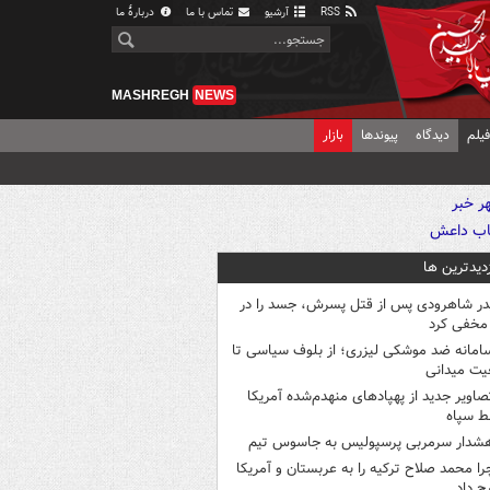
RSS
آرشیو
تماس با ما
دربارهٔ ما
MASHREGH
NEWS
یلم
دیدگاه
پیوندها
بازار
زدیدترین ها
در شاهرودی پس از قتل پسرش، جسد را در
مخفی کرد
امانه ضد موشکی لیزری؛ از بلوف سیاسی تا
یت میدانی
صاویر جدید از پهپادهای منهدم‌شده آمریکا
ط سپاه
شدار سرمربی پرسپولیس به جاسوس تیم
را محمد صلاح ترکیه را به عربستان و آمریکا
ح داد