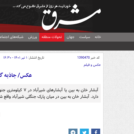
خانه
سیاست
جهان
تحولات منطقه
ورزش
شبکه‌های اجتماع
کد خبر
1390470
تاریخ انتشار:
۱ تیر ۱۴۰۱ - ۱۶:۳۰
عکس و فیلم
عکس/ جاذبه گر
آبشار خان به بین یا
دارد. آبشار خان به بین در میان پارک جنگلی شیرآباد واقع ش