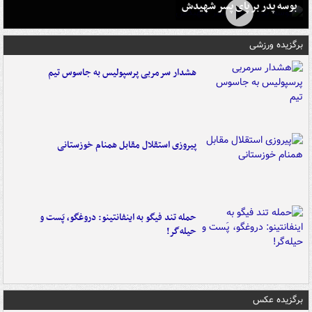
بوسه‌ پدر بر پای پسر شهیدش
برگزیده ورزشی
هشدار سرمربی پرسپولیس به جاسوس تیم
پیروزی استقلال مقابل همنام خوزستانی
حمله تند فیگو به اینفانتینو: دروغگو، پَست‌ و
حیله‌گر!
برگزیده عکس