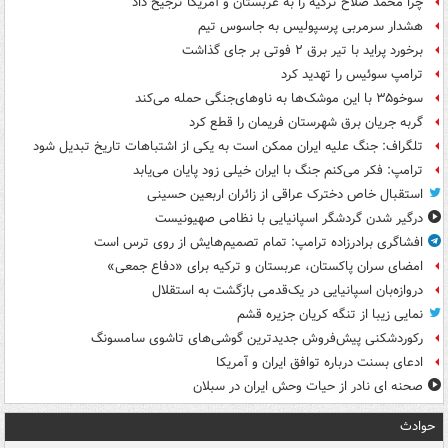
چرا محمد صلاح ترکیه را به عربستان و آمریکا ترجیح داد
هشدار سرمربی پرسپولیس به جاسوس تیم
برخورد پراید با تیر برق ۲ فوتی بر جای گذاشت
ترامپ سوئیس را تهدید کرد
سوخو۳۵ با این موشک‌ها به ناوهای‌جنگی حمله می‌کند
گربه جریان برق شهرستان فریمان را قطع کرد
تلگراف: جنگ علیه ایران ممکن است به یکی از اشتباهات تاریخ تبدیل شود
ترامپ: فکر می‌کنم جنگ با ایران خیلی زود پایان می‌یابد
استقبال خاص دخترک عراقی از زائران اربعین حسینی
درگیر شدن گردشگر اسپانیایی با نظامی صهیونیست
افشاگری برادرزاده ترامپ: تمام تصمیم‌هایش از روی ترس است
امضای سران پاکستان، عربستان و ترکیه برای «دفاع جمعی»
دروازه‌بان اسپانیایی در یک‌قدمی بازگشت به استقلال
نمایی زیبا از تنگه کریان جزیره قشم
رکوردشکنی پیش‌فروش جدیدترین گوشی‌های تاشوی سامسونگ
ادعای بسنت درباره توافق ایران و آمریکا
صحنه ای نادر از حیات وحش ایران در سبلان
حوادث