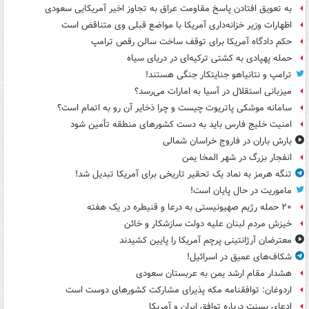
به تعویق افتادن پاسخ مقاومت عراق به تجاوز اخیر آمریکایی سعودی
اظهارات وزیر خزانه‌داری آمریکا با مواضع قبلی وی متناقض است
حکم دادگاه آمریکا برای توقف ساخت سالن رقص ترامپ
حمله پهپادی به کشتی ترکیه‌ای در دریای سیاه
ترامپ و نتانیاهو جنایتکار جنگی هستند!
میزبانی استقلال در آسیا به امارات می‌رسد؟
سامانه موشکی پاتریوت چیست و چرا ذخایر آن رو به اتمام است؟
امنیت خلیج فارس باید به دست کشورهای منطقه تأمین شود
بارش باران در فاروج خراسان شمالی
انفجار بزرگ در شهر المخا یمن
تنگه هرمز به نماد یک تحقیر تاریخی برای آمریکا تبدیل شد!
ماموریت در حال پایان است!
۲۰ حمله رژیم صهیونیستی به درعا و قنیطره در یک هفته
خیزش مردم لبنان علیه دولت سازشکار و خائن
معترضان آرژانتینی پرچم آمریکا را پایین کشیدند
شکاف‌های عمیق در اسرائیل!
هشدار مقام ارشد یمن به عربستان سعودی
اردوغان: توافقنامه مکه پذیرای مشارکت کشورهای دوست است
ادعای بسنت درباره توافق ایران و آمریکا