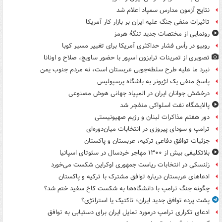
نتایج آزمون مدارس سمپاد اعلام شد
تاثیرات منفی جنگ علیه ایران بر بازار کار آمریکا
رونمایی از مختصات جدید تنگۀ هرمز
روبیو در رأس فشار حداکثری آمریکا برای تغییر مسیر کوبا
تصویری از تمرینات ترابزون اسپور با حضور ساویچ، صلاح و اونانا
نبرد ما علیه طرح سلطه‌جویی عربستان است، نه مردم جنوب یمن
پاسخ منفی یک لژیونر به باشگاه پرسپولیس
درخشش جوانان ایران در المپیاد جهانی هوش مصنوعی
پالایشگاه نفت اسلواکی منفجر شد
دور هفتم مذاکرات لبنان و رژیم صهیونیستی
ترامپ و سودای پیروزی در انتخابات میان‌دوره‌ای
جزئیات توافق دفاعی ترکیه، عربستان و پاکستان
بلاتکلیفی بیش از ۱۳۰۰ مهاجر خردسال در سئوتای اسپانیا
زلنسکی در انتخابات ریاست جمهوری اوکراین شکست می‌خورد
ادعاهای عربستان درباره توافق مشترک با ترکیه و پاکستان
چگونه جنگ ترامپ با دانشگاه‌ها به شکست کاخ سفید ختم شد؟
پشت پرده توافق جدید ایران؛ تاکتیک یا استراتژی؟
ادعای تکراری ترامپ درمورد تمایل ایران برای دستیابی به توافق