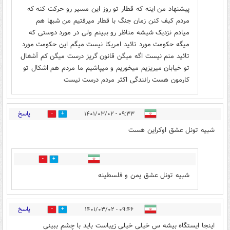
پیشنهاد من اینه که قطار تو روز این مسیر رو حرکت کنه که
مردم کبف کنن زمان جنگ با قطار میرفتیم من شبها هم
میادم نزدیک شیشه مناظر رو ببینم ولی در مورد دوستی که
میگه حکومت مورد تائید امریکا نیست میگم این حکومت مورد
تائید منم نیست اگه میگن قانون گریز درست میگن کم آشغال
تو خیابان میریزیم میخوریم و میپاشیم ما مردم هم اشکال تو
کارمون هست رانندگی اکثر مردم درست نیست
پاسخ
۰۹:۳۳ - ۱۴۰۱/۰۳/۰۲
8
7
شبیه تونل عشق اوکراین هست
0
11
شبیه تونل عشق یمن و فلسطینه
پاسخ
۰۹:۴۶ - ۱۴۰۱/۰۳/۰۲
0
7
اینجا ایستگاه بیشه س خیلی خیلی زیباست باید با چشم ببینی