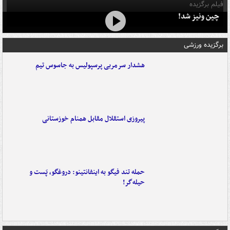
فیلم برگزیده
چین ونیز شد!
برگزیده ورزشی
هشدار سرمربی پرسپولیس به جاسوس تیم
پیروزی استقلال مقابل همنام خوزستانی
حمله تند فیگو به اینفانتینو: دروغگو، پَست‌ و
حیله‌گر!