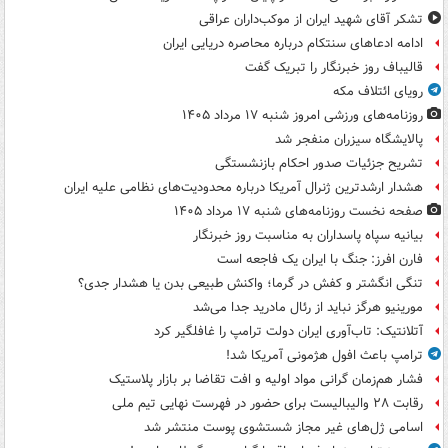
تشکر آقای شهید ایران از موکب‌داران عراقی
ادامه ادعاهای سنتکام درباره محاصره دریایی ایران
قالیباف روز خبرنگار را تبریک گفت
رویای ائتلاف مکه
روزنامه‌های ورزشی امروز ‌شنبه ۱۷ مرداد ۱۴۰۵
پالایشگاه سیزران منفجر شد
تشریح جزئیات صدور احکام بازنشستگی
هشدار ارشدترین ژنرال آمریکا درباره محدودیت‌های نظامی علیه ایران
صفحه نخست روزنامه‌های شنبه ۱۷ مرداد ۱۴۰۵
بیانیه سپاه پاسداران به مناسبت روز خبرنگار
فارن افرز: جنگ با ایران یک فاجعه است
تنگی انگشتر و کفش در گرما؛ واکنش طبیعی بدن یا هشدار جدی؟
مورینیو هرگز نباید از رئال مادرید جدا می‌شد
آتلانتیک: تاب‌آوری ایران دولت ترامپ را غافلگیر کرد
ترامپ باعث افول هژمونی آمریکا شد!
فشار هم‌زمان گرانی مواد اولیه و افت تقاضا بر بازار پلاستیک
رقابت ۲۸ والیبالیست برای حضور در فهرست نهایی تیم ملی
اسامی ژل‌های غیر مجاز شستشوی پوست منتشر شد