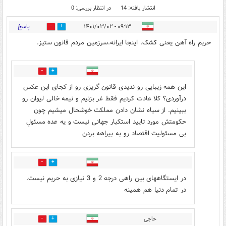
انتشار یافته: 14
در انتظار بررسی: 0
پاسخ
۰۹:۱۳ - ۱۴۰۱/۰۳/۰۲
18
5
حریم راه آهن یعنی کشک. اینجا ایرانه.سرزمین مردم قانون ستیز.
0
12
این همه زیبایی رو ندیدی قانون گریزی رو از کجای این عکس
درآوردی؟ کلا عادت کردیم فقط غر بزنیم و نیمه خالی لیوان رو
ببینیم. از سیاه نشان دادن مملکت خوشحال میشیم چون
حکومتش مورد تایید استکبار جهانی نیست و یه عده مسئولِ
بی مسئولیت اقتصاد رو به بیراهه بردن
0
6
در ایستگاههای بین راهی درجه 2 و 3 نیازی به حریم نیست.
در تمام دنیا هم همینه
حاجی
1
1