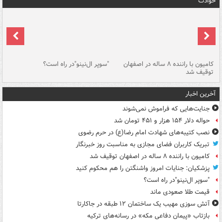
حوادث
۱ خودرو با ۱۹
کامیون با راننده ۸ ساله در اصفهان
"سوپر ال‌نینو"در راه است؟
رگ
توقیف شد
ته
آخرین اخبار
جنایت‌هایی که فراموش نمی‌شوند
حواله دلار ۱۵۴ هزار و ۴۵۱ تومان شد
نصب کتیبه‌های شهادت امام رضا(ع) در حرم رضوی
تبریک کاربران فضای مجازی به مناسبت روز خبرنگار
کامیون با راننده ۸ ساله در اصفهان توقیف شد
پزشکیان: جنایات امروز واشنگتن را هم محکوم کنید
"سوپر ال‌نینو"در راه است؟
قیمت طلا صعودی ماند
آتش سوزی مهیب یک ساختمان ۱۲ طبقه در جاکارتا
بازتاب «پیمان دفاعی مکه» در رسانه‌های ترکیه