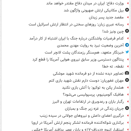
وزارت دفاع: ایران در میدان دفاع مقتدر خواهد ماند
بیل مکانیکی ارتش صهیونی واژگون شد
مقصد جدید پسر زیدان
رسانه عبری زبان: روزهای سختی در انتظار ارتش اسرائیل است
چین ونیز شد!
کدام فرضیات واشنگتن درباره جنگ با ایران اشتباه از کار درآمد
آخرین وضعیت نبرد به روایت مهدی محمدی
خبرنگار متعهد، هم‌سنگر رزمندگان پشت لانچر است
پنتاگون دسترسی وزیر سابق نیروی هوایی آمریکا را قطع کرد
نقطه، ته خط!
تصاویر دیده‌ نشده از دو فرمانده شهید موشکی
مهران غفوریان: دوست دارم نقش شهید بازی کنم
هشدار پکن به توکیو: با آتش بازی نکنید
هافبک آلومینیوم، پرسپولیسی می‌شود؟
رگبار باران و رعدوبرق در ارتفاعات تهران و البرز
جریان زندگی در غزه زیر جنگ و بمباران
درگیری اعضای داعش و نیروهای جولانی در سیده زینب
برکناری شوکه‌کننده فرمانده لشکر پنجم ارتش آمریکا در اروپا
استقرار انبوه «دی‌اف‑۱۷» و پایان عصر پدافند آمریکا +عکس