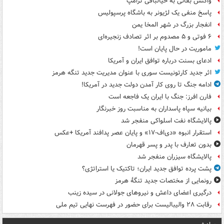
واکنش بقائی به خیالبافی ترامپ
پاسخ منفی یک لژیونر به باشگاه پرسپولیس
انفجار بزرگ در شهر المخا یمن
۶ فوتی و ۵ مصدوم بر اثر تصادف زنجیره‌ای
ماموریت در حال پایان است!
ادعای بسنت درباره توافق ایران و آمریکا
اثر جدید کارتونیست سوری با عنوان مدیریت جدید تنگه هرمز
ادامه جنگ تا روی کار آمدن دولت جدید در آمریکا!
فارن افرز: جنگ با ایران یک فاجعه است
بیانیه سپاه پاسداران به مناسبت روز خبرنگار
پالایشگاه نفت اسلواکی منفجر شد
استقرار انبوه «دی‌اف‑۱۷» و پایان عصر پدافند آمریکا +عکس
بدون تعارف با پدر و پسر قهرمان
پالایشگاه سیزران منفجر شد
پشت پرده توافق جدید ایران؛ تاکتیک یا استراتژی؟
رونمایی از مختصات جدید تنگۀ هرمز
درگیری اعضای داعش و نیروهای جولانی در سیده زینب
رقابت ۲۸ والیبالیست برای حضور در فهرست نهایی تیم ملی