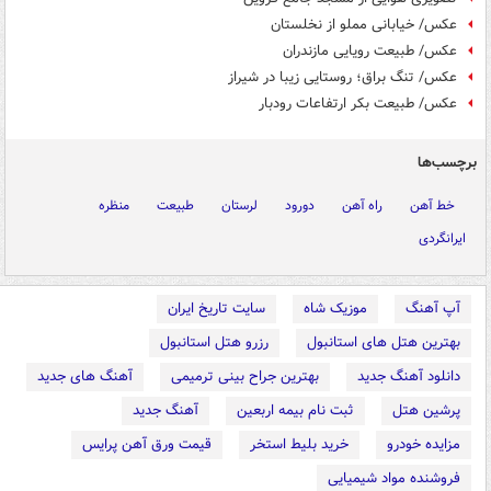
عکس/ خیابانی مملو از نخلستان
عکس/ طبیعت رویایی مازندران
عکس/ تنگ براق؛ روستایی زیبا در شیراز
عکس/ طبیعت بکر ارتفاعات رودبار
برچسب‌ها
خط آهن
راه آهن
دورود
لرستان
طبیعت
منظره
ایرانگردی
آپ آهنگ
موزیک شاه
سایت تاریخ ایران
بهترین هتل های استانبول
رزرو هتل استانبول
دانلود آهنگ جدید
بهترین جراح بینی ترمیمی
آهنگ های جدید
پرشین هتل
ثبت نام بیمه اربعین
آهنگ جدید
مزایده خودرو
خرید بلیط استخر
قیمت ورق آهن پرایس
فروشنده مواد شیمیایی