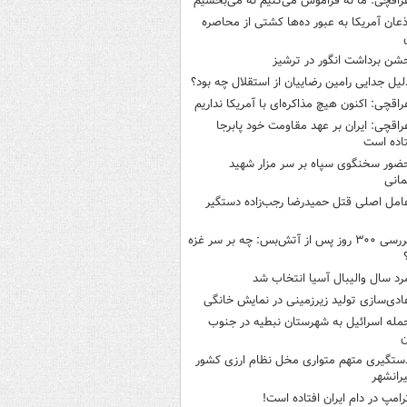
راقچی: ما نه فراموش می‌کنیم نه می‌بخشیم
ذعان آمریکا به عبور ده‌ها کشتی از محاصره
شن برداشت انگور در ترشیز
لیل جدایی رامین رضاییان از استقلال چه بود؟
راقچی: اکنون هیچ مذاکره‌ای با آمریکا نداریم
راقچی: ایران بر عهد مقاومت خود پابرجا
اده است
ضور سخنگوی سپاه بر سر مزار شهید
انی
امل اصلی قتل حمیدرضا رجب‌زاده دستگیر
بررسی ۳۰۰ روز پس از آتش‌بس: چه بر سر غزه
رد سال والیبال آسیا انتخاب شد
ادی‌سازی تولید زیرزمینی در نمایش خانگی
مله اسرائیل به شهرستان نبطیه در جنوب
ن
ستگیری متهم متواری مخل نظام ارزی کشور
یرانشهر
رامپ در دام ایران افتاده است!