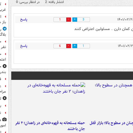
انتشار یافته: 2
در انتظار بررسی: 0
غرب
ا
پاسخ
1
3
باز 
 کمان دارن . مسئولین اعتراض کنند
ر
بلاگ
پاسخ
6
1
نفر 
ح
اعتم
ح
بندر
ف
ع
مراح
ل
ب
ت
ه
ن در سطوح بالا؛ بازار قفل
حمله مسلحانه به قهوه‌خانه‌ای در زاهدان؛ ۲ نفر
امور
جان باختند
ا