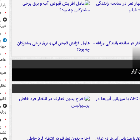
پایا
ص
ر
فرزن
و
ج
فر در سانحه رانندگی مراغه -
عامل افزایش قبوض آب و برق برخی مشترکان
جهان
چه بود؟
م
عامل
س
آوار
هرم
ض
نظار
ح
قانو
م
وزار
و
ز
نشد
اخراج بدون تعارف در انتظار فرد خاطی