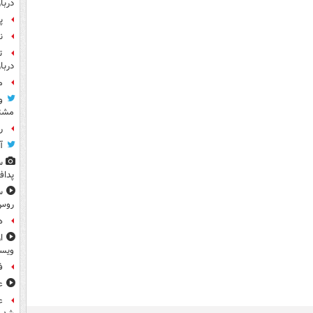
دربا
پ
ن
ت
دربا
م
و
مشتر
رو
آ
س
پداف
س
روس
ه
ا
ویس
ف
ع
ع