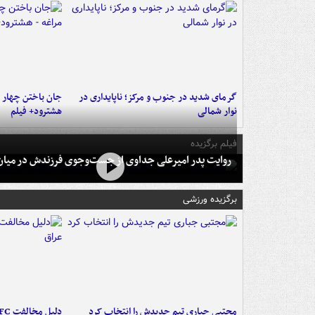
گرمای شدید در جنوب و مرکز؛ ناپایداری در
جان باختن چهار ن
نوار شمالی
هشترود+ فیلم
فیلم برگزیده
روایت پدر امیرعلی جداوی از جست‌وجوی فرزندش در میان 
برگزیده ورزشی
مجتبی جباری تیم جدیدش را انتخاب کرد
دلیل مخالفت AFC با میزبانی آبی‌ها در عراق