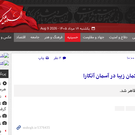
یکشنبه ۱۸ مرداد ۱۴۰۵ -
Aug 9 2026
ی
دفاع و امنیت
جهاد و مقاومت
حسینیه
فرهنگ و هنر
جامعه
اقتصاد
عکس و ف
۲ نظر
چاپ
پربا
ن زیبا در آسمان آنکارا
ت
هرم
ظاهر شد.
ن
ک
گرف
ط
ش
و