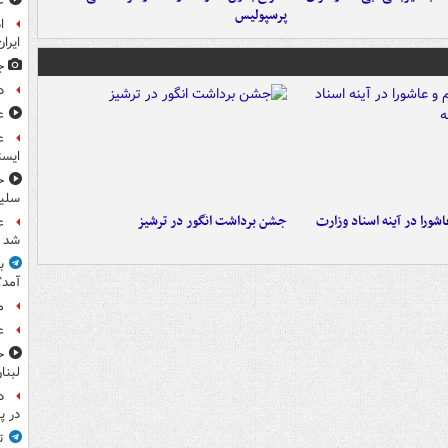
ع
پرسپولیس
ا
ایران
ج
د
ع
ع
ایست
ح
سلیم
ورا در آینه اسناد وزارت
جشن برداشت انگور در ترشیز
ع
شد
آمد؟
م
ع
ح
لبنا
د
در پ
ت