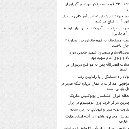
کشف ۳۳ قبضه سلاح در مرزهای آذربایجان
ی
میر جهانشاهی: پای نظامی آمریکایی به ایران
شود آن را قطع می‌کنیم
سوایی دیپلماسی آمریکا در برابر ایران توسط
ر آمریکایی!
حمله مسلحانه به قهوه‌خانه‌ای در زاهدان؛ ۲
جان باختند
جت‌الاسلام سعیدی: شهید خادمی مورد
اد و وثوق امام شهید بود
ملات انصارالله یمن به مواضع مزدوران در
 المخا
ولاد راه استقلال را با رضاییان رفت
راقچی: مذاکرات با عمان درباره تنگه هرمز در
ل پایانی است
حظه فوران آتشفشان پوپوکتپتل مکزیک
هترین مراکز خرید ورق آلومینیوم در ایران
فاوت لوله سبز و نیوپایپ به زبان ساده
مایش محرم و عاشورا در آینه اسناد وزارت
 خارجه
ولیانوف: بحران ایران-آمریکا فقط با دیپلماسی