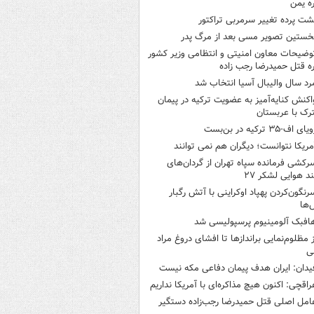
ره یمن
شت پرده تغییر سرمربی تراکتور
خستین تصویر مسی بعد از مرگ پدر
وضیحات معاون امنیتی و انتظامی وزیر کشور
ره قتل حمیدرضا رجب زاده
رد سال والیبال آسیا انتخاب شد
اکنش کنایه‌آمیز به عضویت ترکیه در پیمان
ک با عربستان
یای اف-۳۵ ترکیه در بن‌بست
مریکا نتوانست؛ دیگران هم نمی توانند
رکشی فرمانده سپاه تهران از گردان‌های
ند هوایی لشکر ۲۷
رنگون‌کردن پهپاد اوکراینی با آتش رگبار
‌ها
افبک آلومینیوم پرسپولیسی شد
ز مظلوم‌نمایی براندازها تا افشای دروغ مراد
ی
یدان: ایران هدف پیمان دفاعی مکه نیست
راقچی: اکنون هیچ مذاکره‌ای با آمریکا نداریم
امل اصلی قتل حمیدرضا رجب‌زاده دستگیر