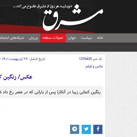
خانه
سیاست
جهان
تحولات منطقه
ورزش
شبکه‌های اجتماع
کد خبر
1376435
تاریخ انتشار:
۲۸ اردیبهشت ۱۴۰۱ - ۱۰:۰۰
عکس و فیلم
عکس/ رنگین کما
رنگین کمانی زیبا در آنکارا پس از بارانی که در عصر رخ داد 