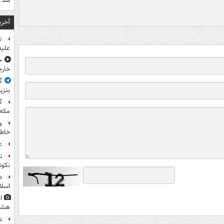
شد
آخری
ت
علیه
ح
خارج
گ
بنزی
گ
مکه
و
خاطر
ع
ن
نکون
د
اسلا
ا
هشت
ش