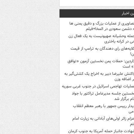
ن اخبار
صاویری از عملیات بزرگ و دقیق یمنی ها
 دشمن سعودی در المخا+فیلم
مله وحشیانه صهیونیست به یک فعال زن
ی در کرانه باختری
لایه‌های رای دهندگان به ترامپ از قیمت
ن!
اردین: حملات یمن نخستین آزمون «توافق
» است
اکنش علیرضا دبیر به اخراج یک کشتی‌گیر به
 اضافه وزن
ملیات تهاجمی اسرائیل در جنوب غربی سوریه
خستین جلسه مدیرعامل تراکتور با جواد
ام برگزار شد
یدار رییس جمهور با رهبر معظم انقلاب
می
عزام زائر اولی‌های آبادانی به زیارت امام
م
هادت جانباز حمله آمریکا به جنوب کرمان