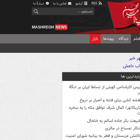
RSS
آرشیو
تماس با ما
دربارهٔ ما
MASHREGH
NEWS
یلم
دیدگاه
پیوندها
بازار
زدیدترین ها
رس کارشناس کویتی از تسلط ایران بر تنگۀ
ز
قشه کشی برای فتنه و اصرار بر دروغ
اریکاتور/ کمال شرف توافق مکه را به سخره
ت
بیعت بکر جاده اسالم به خلخال
کار تمساح در مالزی
اکنش عربستان و قطر به بیانیه شورای امنیت