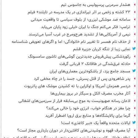
هشدار سرمربی پرسپولیس به جاسوس تیم
۲۲ کشته و زخمی بر اثر تیراندازی در یک مدرسه در تایلند+ فیلم
سامانه ضد موشکی لیزری؛ از بلوف سیاسی تا واقعیت میدانی
ترامپ: فکر می‌کنم جنگ با ایران خیلی زود پایان می‌یابد
نیمی از آمریکایی‌ها از تشدید هرج‌ومرج در غرب آسیا می‌ترسند
از حذف نام همسر تا تغییر نام خانوادگی؛ اما و اگرهای تعویض شناسنامه
نمایی زیبا از تنگه کریان جزیره قشم
رکوردشکنی پیش‌فروش جدیدترین گوشی‌های تاشوی سامسونگ
حادثه غرق‌شدگی در طاقانک ۲ قربانی گرفت
مسجد جامع یزد، از باشکوه‌ترین معماری‌های ایران
پدر شاهرودی پس از قتل پسرش، جسد را در چاه مخفی کرد
دردسر همزمان آمریکا و اوکراین با ته کشیدن موشک های پاتریوت
آثار مخرب مصرف الکل و سیگار در بروز بیماری‌ها
اذعان رسانه صهیونیست به موج بی‌سابقه فرار از سرزمین‌های اشغالی
چرا مغز در هنگام خواب، انرژی خود را خالی می‌کند؟
گرما برای پالایشگاه‌ها و منابع برق اروپا اضطرار آفرید
ایالات متحده واقعاً یک «ببر کاغذی» است!
آیا مصرف قهوه و نوشیدنی‌های کافئین‌دار در دوران بارداری مجاز است؟
توقف طولانی کامیون‌ها پشت مرز؛ صورت‌حساب سنگینی که به اقتصاد می‌رسد