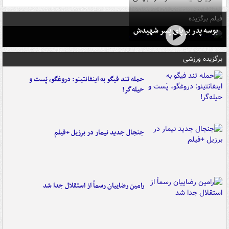
فیلم برگزیده
بوسه‌ پدر بر پای پسر شهیدش
برگزیده ورزشی
حمله تند فیگو به اینفانتینو: دروغگو، پَست‌ و
حیله‌گر!
جنجال جدید نیمار در برزیل +فیلم
رامین رضاییان رسماً از استقلال جدا شد