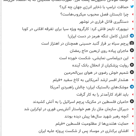
حماقت ترامپ با ذخایر انرژی جهان چه کرد؟
چرا تابستان فصل محبوب میکروب‌هاست؟
دستگیری قاتل فراری در نوشهر
نیویورک تایمز فاش کرد: کارگروه ویژه سیا برای تفرقه افکنی در کوبا
کنترل کامل تنگه هرمز در دست ایران!
پرچم سیاه بر فراز گنبد حسینی همچنان در اهتزاز است
ماجرای پیاده روی اربعین حاج رمضان
این دیپلماسی نمایشی، شکست خورده است
روایت پزشکیان از انحلال بانک آینده
شمیم خوش رضوی در هوای بین‌الحرمین
هشدار افسر ارشد آمریکایی به کاخ سفید +فیلم
موشک‌های بالستیک ایران؛ چالش راهبردی آمریکا
باید افراد کارآمدتر را به کار گرفت
حامیان فلسطین در مکزیک پرچم اسرائیل را به آتش کشیدند
دبیرکل سازمان ملل باز هم خواستار آتش‌بس فوری در اوکراین شد
آنچه رهبر شهید سال‌ها پیش دیده بودند
حمایت هلندی‌ها از مظلومیت فلسطین +فیلم
افشای برکناری در موساد پس از شکست پروژه علیه ایران