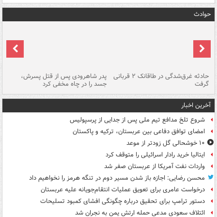
حوادث
شته
حادثه غرق‌شدگی در طاقانک ۲ قربانی
پدر شاهرودی پس از قتل پسرش،
دس
گرفت
جسد را در چاه مخفی کرد
آخرین اخبار
شروع تلخ مدافع تیم ملی پس از جدایی از پرسپولیس
امضای توافق دفاعی بین عربستان، ترکیه و پاکستان
۱۰ خوشحالی گل زودتر از موعد
ایتالیا خرید رادار اسرائیلی را متوقف کرد
واردات نفت آمریکا از عربستان صفر شد
محسن رضایی: اجازه باز شدن مسیر دوم در تنگه هرمز را نخواهیم داد
درخواست عامری برای تعویق عملیات انتقام‌جویانه علیه عربستان
دستور ترامپ برای تحقیق درباره چگونگی افشای کمبود تسلیحات
ائتلاف سعودی مدعی حمله ارتش یمن به نجران شد