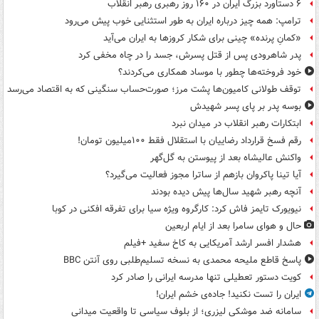
۶ دستاورد بزرگ ایران در ۱۶۰ روز رهبری رهبر انقلاب
ترامپ: همه چیز درباره ایران به طور استثنایی خوب پیش می‌رود
«کمانِ پرنده» چینی برای شکار کروزها به ایران می‌آید
پدر شاهرودی پس از قتل پسرش، جسد را در چاه مخفی کرد
خود فروخته‌ها چطور با موساد همکاری می‌کردند؟
توقف طولانی کامیون‌ها پشت مرز؛ صورت‌حساب سنگینی که به اقتصاد می‌رسد
بوسه‌ پدر بر پای پسر شهیدش
ابتکارات رهبر انقلاب در میدان نبرد
رقم فسخ قرارداد رضاییان با استقلال فقط ۱۰۰میلیون تومان!
واکنش عالیشاه بعد از پیوستن به گل‌گهر
آیا تینا پاکروان بازهم از ساترا مجوز فعالیت می‌گیرد؟
آنچه رهبر شهید سال‌ها پیش دیده بودند
نیویورک تایمز فاش کرد: کارگروه ویژه سیا برای تفرقه افکنی در کوبا
حال و هوای سامرا بعد از ایام اربعین
هشدار افسر ارشد آمریکایی به کاخ سفید +فیلم
پاسخ قاطع ملیحه محمدی به نسخه تسلیم‌طلبی روی آنتن BBC
کویت دستور تعطیلی تنها مدرسه ایرانی را صادر کرد
ایران را تست نکنید! جاده‌ی خشم ایران!
سامانه ضد موشکی لیزری؛ از بلوف سیاسی تا واقعیت میدانی