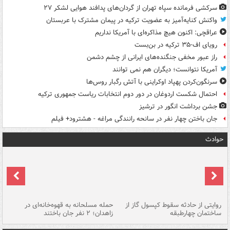
سرکشی فرمانده سپاه تهران از گردان‌های پدافند هوایی لشکر ۲۷
واکنش کنایه‌آمیز به عضویت ترکیه در پیمان مشترک با عربستان
عراقچی: اکنون هیچ مذاکره‌ای با آمریکا نداریم
رویای اف-۳۵ ترکیه در بن‌بست
راز عبور مخفی جنگنده‌های ایرانی از چشم دشمن
آمریکا نتوانست؛ دیگران هم نمی توانند
سرنگون‌کردن پهپاد اوکراینی با آتش رگبار روس‌ها
احتمال شکست اردوغان در دور دوم انتخابات ریاست جمهوری ترکیه
جشن برداشت انگور در ترشیز
جان باختن چهار نفر در سانحه رانندگی مراغه - هشترود+ فیلم
حوادث
روایتی از حادثه سقوط کپسول گاز از
حمله مسلحانه به قهوه‌خانه‌ای در
عا
ساختمان چهارطبقه
زاهدان؛ ۲ نفر جان باختند
دس