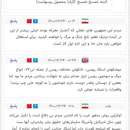
البته خمسخ خمسخ (گراد) محصول روسهاست!
پاسخ
۰۰:۱۲ - ۱۴۰۰/۱۲/۲۴
0
2
مردم این جمهوری های جعلی که آتشبار معرکه بودند خیلی بیشتر از این
در آینده نزدیک طعم تلخ جنگ و مرگ را خواهند کشید. برای استقلال
خواهی باید جان داد و این تازه اول کار است.
پاسخ
۰۲:۲۹ - ۱۴۰۰/۱۲/۲۴
0
1
موشکهای اسکاد روسی، تانکهای مختلف روسی از جمله تی۷۲، انواع
میگ و سوخوی روسی ابزار صدام برای به شهادت رساندن مردم ما بود اما
بعضی از دوستان چقدر دوست دارند خودشون را به کوچه علی چپ بزنند!
واقعیات را نمیشه عوض کرد.
پاسخ
ملت
۱۱:۱۰ - ۱۴۰۰/۱۲/۲۴
0
0
اوکراین روش منفور غرب را که کشتن مردم بی دفاع است را تکرار می‌کند
چون مثل اسرائیل وآمریکا سازمان‌های حقوق بشر پشتیبان آنها ست
روسیه که اسلحه قوی‌تر دارد اما اینکار جنایت آمیز را انجام نداده از آمار