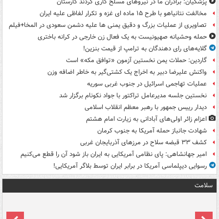
پزشکیان: برادران ما در نیروهای مسلح کاری کردند کارستان
مخالفت نتانیاهو با طرح ۱۵ ماده ای غزه و تکرار لفاظی علیه ایران
تصاویری از عملیات بزرگ و دقیق یمنی ها علیه دشمن سعودی در المخا+فیلم
حمله وحشیانه صهیونیست به یک فعال زن خارجی در کرانه باختری
گلایه‌های رای دهندگان به ترامپ از قیمت بنزین!
گاردین: حملات یمن نخستین آزمون «توافق مکه» است
واکنش علیرضا دبیر به اخراج یک کشتی‌گیر به خاطر اضافه وزن
عملیات تهاجمی اسرائیل در جنوب غربی سوریه
نخستین جلسه مدیرعامل تراکتور با جواد نکونام برگزار شد
دیدار رییس جمهور با رهبر معظم انقلاب اسلامی
اعزام زائر اولی‌های آبادانی به زیارت امام هشتم
شهادت جانباز حمله آمریکا به جنوب کرمان
کشف ۳۳ قبضه سلاح در مرزهای آذربایجان غربی
امیر جهانشاهی: پای نظامی آمریکایی به ایران باز شود آن را قطع می‌کنیم
رسوایی دیپلماسی آمریکا در برابر ایران توسط بلاگر آمریکایی!
سلامت