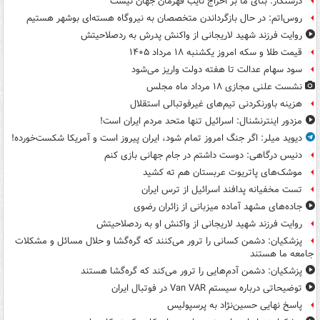
درستکار: بنای ما بر اخراج نایب قهرمان جهان نیست
روس‌اتم: در حال بازگرداندن متخصصان به نیروگاه هسته‌ای بوشهر هستیم
روایت فرزند شهید لاریجانی از واکنش پدرش به ردصلاحیتش
قیمت طلا و سکه امروز یکشنبه ۱۸ مرداد ۱۴۰۵
سود سهام عدالت تا هفته دولت واریز می‌شود
نشست علنی مجازی ۱۸ مرداد ماه مجلس
هزینه باورنکردنی تیم‌های غیرفوتبالی استقلال
مزدور اینترنشنال: اسرائیل تنها متحد مردم ایران است!
دیوید میلر: اگر جنگ امروز تمام شود، ایران پیروز است و آمریکا شکست‌خورده!
دنیس درگاهی: دوست داشتم در جام جهانی بازی کنم
موشک‌های پاتریوت عربستان هم ته‌ کشید
تست مخفیانه پدافند اسرائیل از ترس ایران
جاده‌های مشهد آماده میزبانی از زائران رضوی
روایت فرزند شهید لاریجانی از واکنش او به ردصلاحیتش
پزشکیان: دشمن کسانی را ترور می‌کنند که گره‌گشا و حلال مسائل و مشکلات
جامعه ما هستند
پزشکیان: دشمن آدم‌هایی را ترور می‌کند که گره‌گشا هستند
توضیحاتی درباره سیستم Van VAR در فوتبال ایران
پاسخ نهایی حسین‌نژاد به پرسپولیس