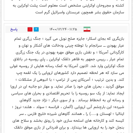
کشته و مجروحان اوکراینی مشخص است معلوم است پشت اوکراین به
سازمان حقوق بشر همچون عربستان واسرائیل گرم است
پاسخ
۱۱:۲۵ - ۱۴۰۰/۱۲/۲۴
0
0
بازیگری که بجای اسکار؛ جایزه صلح نوبل می گیرد ؛ جنگ زرگری تمام
عیار یهودی ــــ سرانجام با توطئه چینی ودخالت های آشکار و نهان و
کارگردانی آمریکا ؛ و نقش بازی موفق مهره یهودی در یک جنگ زرگری
تمام عیار ــ رییس جمهور به ظاهر دلقک اوکراین ــ پای روسیه در باتلاق
جنگ اوکراین وارد شد. اکنون آمریکا به کمک رسانه هایش از روسیه غولی
می سازد که هر لحظه تصمیم دارد کشورهای اروپایی را یک لقمه چپ
کند. و بدین ترتیب ؛ آمریکای پس از ترامپ ؛ با انبوهی از مشکلات ؛
موفق گردید ، بحران های خود را صادر نماید. و مهار دو جانبه ای در اروپا
ایجاد نماید: از یک سو روسیه را با تحریم اقتصادی و بحران های سیاسی
و رسانه ای به انحطاط برساند . و از سوی دیگر ؛ نژاد جدید گاوهای
شیرده؛ این بارچشم آبی اروپایی (آلمان ، فرانسه ؛ سوئد ، هلند؛ نروژ ؛
ایتالیا ؛ لهستان و.....) را ــ همانند گاوهای شیرده خلیج فارس ــ سر
کیسه کند و کارخانه های اسلحه سازی خود را رونق بخشد و سلاح های
بنجل خود را به اروپایی ها بیندازد. و برای قدردانی از بازی موفق دلقک