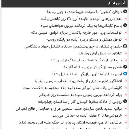
آخرین اخبار
طوفان "دلفین" با سرعت خیره‌کننده به چین رسید!
تعداد روزهای آلوده با آلاینده اُزن ۲۷ روز کاهش یافت
پاسخ کاشانی‌ها به پیام فرمانده نیروی هوافضای سپاه
توضیحات وزیر امور خارجه پاکستان درباره توافق امنیتی مکه
توافق دمشق و مسکو درباره آینده دو پایگاه روسیه
حضور پزشکیان در چهل‌وششمین سالگرد تشکیل جهاد دانشگاهی
تراکتور به دنبال آرش رضاوند
پاپ لئو بار دیگر خواستار پایان جنگ اوکراین شد
شادی بعد از گل در برزیل حادثه آفرید!
ایران به قدرتمندترین بازیگرِ منطقه تبدیل شده!
افشاگری‌های مالدینی از پشت پرده انتخاب سرمربی ایتالیا
کارشناس پاکستانی: توافق سه‌جانبه مکه محکوم به شکست است
پیام فرمانده نیروی زمینی سپاه به مناسبت روز خبرنگار
روایتی از حادثه سقوط کپسول گاز از ساختمان چهارطبقه
بیانیه شدیداللحن سازمان حشد الشعبی عراق و حمایت از فالح الفیاض
خاموشی‌ها تا ۲ هفته آینده به حداقل می‌رسد
مرشایمر: ترامپ فهمیده امکان پیروزی در جنگ علیه ایران وجود ندارد