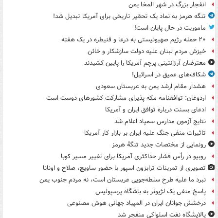
انفجار بزرگ در شهر المخا یمن
تنگه هرمز به نماد یک تحقیر تاریخی برای آمریکا تبدیل شد!
ماموریت در حال پایان است!
۲۰ حمله رژیم صهیونیستی به درعا و قنیطره در یک هفته
خیزش مردم لبنان علیه دولت سازشکار و خائن
معترضان آرژانتینی پرچم آمریکا را پایین کشیدند
شکاف‌های عمیق در اسرائیل!
هشدار مقام ارشد یمن به عربستان سعودی
اردوغان: توافقنامه مکه پذیرای مشارکت کشورهای دوست است
ادعای بسنت درباره توافق ایران و آمریکا
نتایج آزمون مدارس سمپاد اعلام شد
تاثیرات منفی جنگ علیه ایران بر بازار کار آمریکا
رونمایی از مختصات جدید تنگۀ هرمز
روبیو در رأس فشار حداکثری آمریکا برای تغییر مسیر کوبا
تصویری از تمرینات ترابزون اسپور با حضور ساویچ، صلاح و اونانا
نبرد ما علیه طرح سلطه‌جویی عربستان است، نه مردم جنوب یمن
پاسخ منفی یک لژیونر به باشگاه پرسپولیس
درخشش جوانان ایران در المپیاد جهانی هوش مصنوعی
پالایشگاه نفت اسلواکی منفجر شد