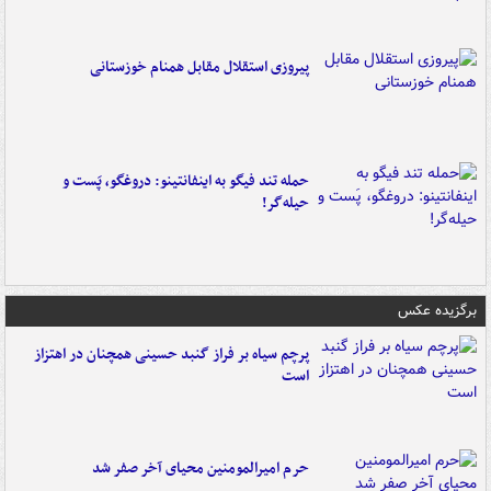
پیروزی استقلال مقابل همنام خوزستانی
حمله تند فیگو به اینفانتینو: دروغگو، پَست‌ و
حیله‌گر!
برگزیده عکس
پرچم سیاه بر فراز گنبد حسینی همچنان در اهتزاز
است
حرم امیرالمومنین محیای آخر صفر شد