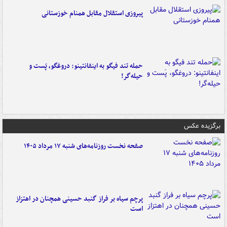
پیروزی استقلال مقابل همنام خوزستانی
حمله تند فیگو به اینفانتینو: دروغگو، پَست‌ و
حیله‌گر!
برگزیده عکس
صفحه نخست روزنامه‌های شنبه ۱۷ مرداد ۱۴۰۵
پرچم سیاه بر فراز گنبد حسینی همچنان در اهتزاز
است