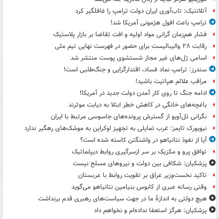
آتلانتیک: تاب‌آوری ایران دولت ترامپ را غافلگیر کرد
ترامپ باعث افول هژمونی آمریکا شد!
فشار هم‌زمان گرانی مواد اولیه و افت تقاضا بر بازار پلاستیک
رقابت ۲۸ والیبالیست برای حضور در فهرست نهایی تیم ملی
اسامی ژل‌های غیر مجاز شستشوی پوست منتشر شد
سندرز: ترامپ نماد فساد، اقتدارگرایی و جنگ‌طلبی است!
مراقب علائم هپاتیت باشید!
ادامه جنگ تا روی کار آمدن دولت جدید در آمریکا!
باغچه‌های خانگی در کاهش خطر ابتلا به دیابت موثرند
نگرانی تل‌آویو از گسترش پرونده‌های جاسوسی مرتبط با ایران
نیویورک تایمز: غرب تمایلی به تجهیز اوکراین به موشک‌های رهگیر ندارد
آیا از نفوذ نتانیاهو در واشنگتن کاسته شده است؟
توافق پرو و مکزیک بر سر ازسرگیری روابط دیپلماتیک
پزشکیان: شکافی بین دولت و نیروهای مسلح نیست
تاکید نخست‌وزیر عراق بر تقویت روابط با عربستان
وقتی رسانه عبری از کابوس بنیامین نتانیاهو می‌گوید
هیچ دولتی به اندازۀ ما در جهت سیاست‌های رهبری قدم برنداشت
پزشکیان: هرگز استعفا نداده‌ام و نخواهم داد