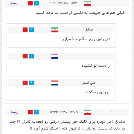
پاسخ
۱۱:۱۲ - ۱۳۹۹/۱۲/۳۰
1
27
خیلی هم عالی طبیعت یه نفسی از دست ما مردم کشید
چرتابل
6
0
داری اون روی سگمو بالا میاری
4
1
از دست تو کشیده.
علی اصغر
0
1
اون روی سگت؟...............
پاسخ
۱۶:۰۸ - ۱۳۹۹/۱۲/۳۰
!!
1
3
مشرق ! باز دوباره برای کلیک خور بیشتر ؛ رفتی رو اعصاب کابران ؟! چند
بار باید کد درست رو بزنن ، تا قبول کنه ! اینکار شرم آوره !!