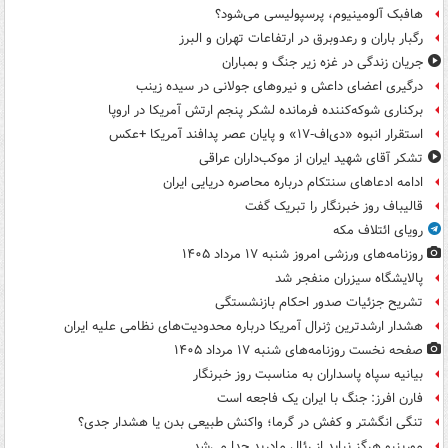
هافبک آلومینیوم، پرسپولیسی می‌شود؟
رگبار باران و رعدوبرق در ارتفاعات تهران و البرز
جریان زندگی در غزه زیر جنگ و بمباران
درگیری اعضای داعش و نیروهای جولانی در سیده زینب
برکناری شوکه‌کننده فرمانده لشکر پنجم ارتش آمریکا در اروپا
استقرار انبوه «دی‌اف‑۱۷» و پایان عصر پدافند آمریکا +عکس
تشکر آقای شهید ایران از موکب‌داران عراقی
ادامه ادعاهای سنتکام درباره محاصره دریایی ایران
قالیباف روز خبرنگار را تبریک گفت
رویای ائتلاف مکه
روزنامه‌های ورزشی امروز ‌شنبه ۱۷ مرداد ۱۴۰۵
پالایشگاه سیزران منفجر شد
تشریح جزئیات صدور احکام بازنشستگی
هشدار ارشدترین ژنرال آمریکا درباره محدودیت‌های نظامی علیه ایران
صفحه نخست روزنامه‌های شنبه ۱۷ مرداد ۱۴۰۵
بیانیه سپاه پاسداران به مناسبت روز خبرنگار
فارن افرز: جنگ با ایران یک فاجعه است
تنگی انگشتر و کفش در گرما؛ واکنش طبیعی بدن یا هشدار جدی؟
مورینیو هرگز نباید از رئال مادرید جدا می‌شد