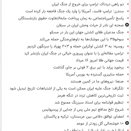
دو راهی دردناک ترامپ برای خروج از جنگ ایران
سندرز: ترامپ فاسد، آمریکا را وارد یک جنگ فاجعه بار کرده است
پاسخ تأمین‌اجتماعی به زمان پرداخت مابه‌التفاوت حقوق بازنشستگان
صحنه ای نادر از حیات وحش ایران در سبلان
جنگ مدعیان طلای کشتی جهان این بار در مسکو
سوخو۳۵ با این موشک‌ها به ناوهای‌جنگی حمله می‌کند
روسیه: به ۳ کشتی اوکراین حمله و ۲۰۳ پهپاد را سرنگون کردیم
ترامپ مقاله‌ای را با عنوان پیروزی خیالی در جنگ ایران بازنشر کرد
قیمت جهانی طلا امروز ۱۶ مرداد
برخورد پراید با تیر برق ۲ فوتی بر جای گذاشت
حمله سایبری گسترده به بورس آمریکا
صنعا: نیروهای ما در کمین‌ هستند
تلگراف: جنگ علیه ایران ممکن است به یکی از اشتباهات تاریخ تبدیل شود
ثبت تاریخی‌ترین کاهش تردد در تنگه هرمز
تنظیم قولنامه برای اسناد سبزرنگ ممنوع شد
شروع تلخ مدافع تیم ملی پس از جدایی از پرسپولیس
امضای توافق دفاعی بین عربستان، ترکیه و پاکستان
۱۰ خوشحالی گل زودتر از موعد
ایتالیا خرید رادار اسرائیلی را متوقف کرد