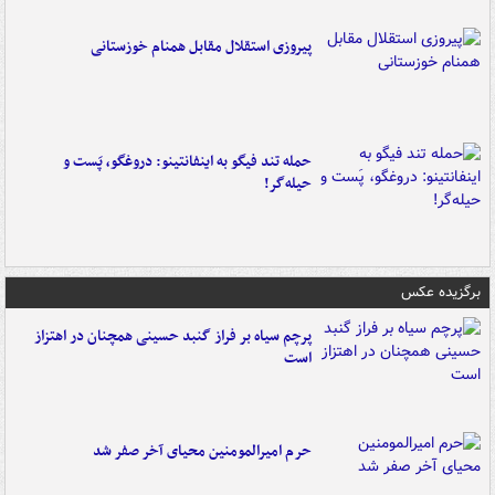
پیروزی استقلال مقابل همنام خوزستانی
حمله تند فیگو به اینفانتینو: دروغگو، پَست‌ و
حیله‌گر!
برگزیده عکس
پرچم سیاه بر فراز گنبد حسینی همچنان در اهتزاز
است
حرم امیرالمومنین محیای آخر صفر شد