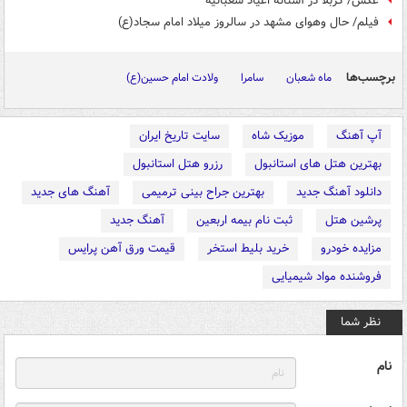
عکس/ کربلا در آستانه اعیاد شعبانیه
فیلم/ حال وهوای مشهد در سالروز میلاد امام سجاد(ع)
برچسب‌ها
ماه شعبان
سامرا
ولادت امام حسین(ع)
آپ آهنگ
موزیک شاه
سایت تاریخ ایران
بهترین هتل های استانبول
رزرو هتل استانبول
دانلود آهنگ جدید
بهترین جراح بینی ترمیمی
آهنگ های جدید
پرشین هتل
ثبت نام بیمه اربعین
آهنگ جدید
مزایده خودرو
خرید بلیط استخر
قیمت ورق آهن پرایس
فروشنده مواد شیمیایی
نظر شما
نام