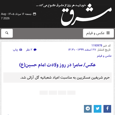
جمعه ۱۶ مرداد ۱۴۰۵ -
Aug
7 2026
عکس و فیلم
کد خبر
1193978
تاریخ انتشار:
۲۷ اسفند ۱۳۹۹ - ۱۴:۳۰
۲ نظر
چاپ
عکس و فیلم
عکس/ سامرا در روز ولادت امام حسین(ع)
حرم شریفین عسکریین به مناسبت اعیاد شعبانیه گل آرائی شد.