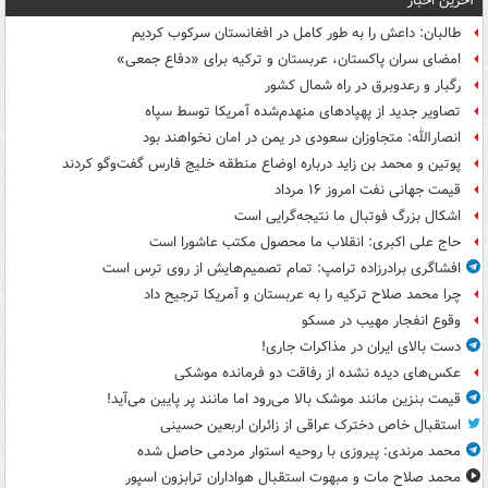
آخرین اخبار
طالبان: داعش را به طور کامل در افغانستان سرکوب کردیم
امضای سران پاکستان، عربستان و ترکیه برای «دفاع جمعی»
رگبار و رعدوبرق در راه شمال کشور
تصاویر جدید از پهپادهای منهدم‌شده آمریکا توسط سپاه
انصارالله: متجاوزان سعودی در یمن در امان نخواهند بود
پوتین و محمد بن زاید درباره اوضاع منطقه خلیج فارس گفت‌وگو کردند
قیمت جهانی نفت امروز ۱۶ مرداد
اشکال بزرگ فوتبال ما نتیجه‌گرایی است
حاج علی اکبری: انقلاب ما محصول مکتب عاشورا است
افشاگری برادرزاده ترامپ: تمام تصمیم‌هایش از روی ترس است
چرا محمد صلاح ترکیه را به عربستان و آمریکا ترجیح داد
وقوع انفجار مهیب در مسکو
دست بالای ایران در مذاکرات جاری!
عکس‌های دیده نشده از رفاقت دو فرمانده‌ موشکی
قیمت بنزین مانند موشک بالا می‌رود اما مانند پر پایین می‌آید!
استقبال خاص دخترک عراقی از زائران اربعین حسینی
محمد مرندی: پیروزی با روحیه استوار مردمی حاصل شده
محمد صلاح مات و مبهوت استقبال هواداران ترابزون اسپور