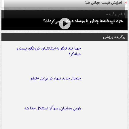
افزایش قیمت جهانی طلا
فیلم برگزیده
خود فروخته‌ها چطور با موساد همکاری می‌کردند؟
برگزیده ورزشی
حمله تند فیگو به اینفانتینو: دروغگو، پَست‌ و
حیله‌گر!
جنجال جدید نیمار در برزیل +فیلم
رامین رضاییان رسماً از استقلال جدا شد