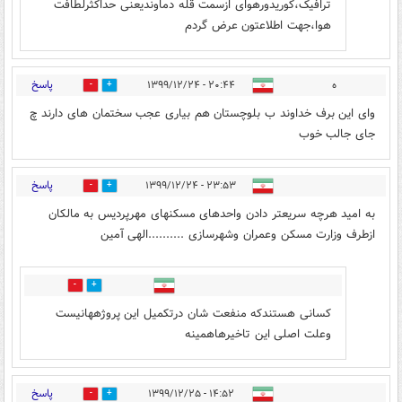
ترافیک،کوریدورهوای ازسمت قله دماوندیعنی حداکثرلطافت
هوا،جهت اطلاعتون عرض گردم
پاسخ
ه
۲۰:۴۴ - ۱۳۹۹/۱۲/۲۴
0
3
وای این برف خداوند ب بلوچستان هم بیاری عجب سختمان های دارند چ
جای جالب خوب
پاسخ
۲۳:۵۳ - ۱۳۹۹/۱۲/۲۴
0
2
به امید هرچه سریعتر دادن واحدهای مسکنهای مهرپردیس به مالکان
ازطرف وزارت مسکن وعمران وشهرسازی ..........الهی آمین
0
0
کسانی هستندکه منفعت شان درتکمیل این پروژههانیست
وعلت اصلی این تاخیرهاهمینه
پاسخ
۱۴:۵۲ - ۱۳۹۹/۱۲/۲۵
1
0