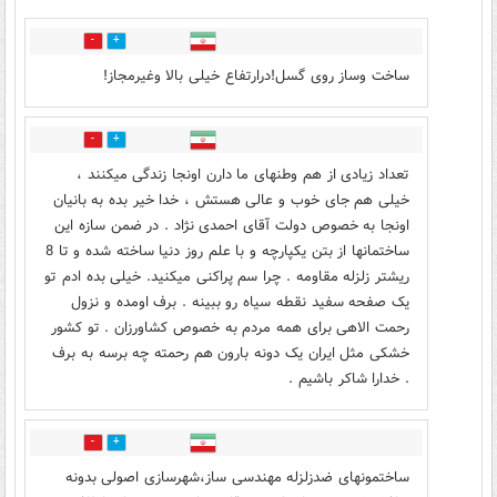
4
1
ساخت وساز روی گسل!درارتفاع خیلی بالا وغیرمجاز!
1
5
تعداد زیادی از هم وطنهای ما دارن اونجا زندگی میکنند ،
خیلی هم جای خوب و عالی هستش ، خدا خیر بده به بانیان
اونجا به خصوص دولت آقای احمدی نژاد . در ضمن سازه این
ساختمانها از بتن یکپارچه و با علم روز دنیا ساخته شده و تا 8
ریشتر زلزله مقاومه . چرا سم پراکنی میکنید. خیلی بده ادم تو
یک صفحه سفید نقطه سیاه رو ببینه . برف اومده و نزول
رحمت الاهی برای همه مردم به خصوص کشاورزان . تو کشور
خشکی مثل ایران یک دونه بارون هم رحمته چه برسه به برف
. خدارا شاکر باشیم .
1
1
ساختمونهای ضدزلزله مهندسی ساز،شهرسازی اصولی بدونه