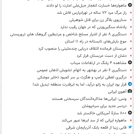
ماهواره‌ها خسارت انفجار جبل‌علی امارت را لو دادند
راز مرگ مرد ۷۲ ساله در تهرانپارس فاش شد
سناریوی بلاگر زن برای قتل شوهرش
پادشاه سنگین‌وزنی که در جهان رقیب ندارد
دستگیری ۸ نفر از اشرار مسلح شاخص و مرتبطین گروهک های تروریستی
موج بارش‌های تابستانه در راه ۱۱ استان
عربستان فرمانده ائتلاف دریایی چندملیتی را منصوب کرد
دشان از دست عربستان فرار کرد
مشاهده ۴ پلنگ در ارتفاعات میناب
دستگیری ۶ نفر در بهشهر به اتهام تشویش اذهان عمومی
درگیری لفظی ترامپ و هگزث بر سر کمبود ذخایر موشکی
قرار بود ایران به زانو درآید، اما به ابرقدرت منطقه تبدیل شد!
آهوی ایرانی
ونس: ایرانی‌ها مذاکره‌کنندگان سرسختی هستند
دردسر جدید برای سرخپوشان
۸۰۰ سازۀ آمریکایی خاکستر شد
ماهواره ایرانی که از سد ابرها عبور می‌کند
قابی زیبا از قلعه بابک آذربایجان شرقی