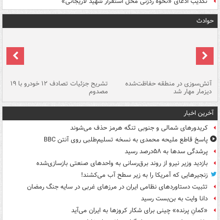
تکذیب ادعای «نحوه ردزنی محل استقرار شهید لاریجانی»
حوادث
تصادف مرگبار در محور اهواز–شوش ۲
آتش‌سوزی در منطقه حفاظت‌شده
تشریح جزئیات تصادف ۱۲ خودرو با ۱۹
پا
دیزمار مهار شد
مصدوم
آخرین اخبار
کریدورهای شمالی و جنوبی تنگه هرمز حذف می‌شوند
پاسخ قاطع ملیحه محمدی به نسخه تسلیم‌طلبی روی آنتن BBC
پرشدگی سدها به ۵۸درصد رسید
بازدید وزیر نیرو از روند برق‌رسانی به واحدهای صنعتی بازسازی‌شده
زنجیرهایی که آمریکا را به زیر سطح آب می‌کشند!
تثبیت دستاوردهای نظامی ایران در مرزهای غربی در سایه جنگ رمضان
دانا وایت به بن‌بست رسید
«کمانِ پرنده» چینی برای شکار کروزها به ایران می‌آید