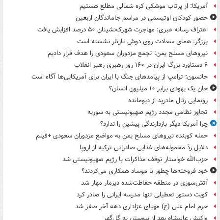
آمریکا: از پرتاب موشکی کره شمالی مطلع هستیم
حضور کودکان اوتیسمی در مراسم جاماندگان اربعین
اعتراف رسانه عبری: مهاجرت شهرک‌نشینان ۵۰ درصد افزایش یافت
برزگر: همای سعادت روی دوش تارتار نشسته است
نیروهای مسلح یمن: تجمع مزدوران سعودی را هدف قرار دادیم
۶ دستاورد بزرگ ایران در ۱۶۰ روز رهبری رهبر انقلاب
جانسون: ترامپ از پیامدهای جنگ با ایران برای آمریکایی‌ها آگاه است
جان یک یهودی برابر ۱۰ میلیون انسان؟
رونمایی رئال مادرید از دیومانده
تجاوز نظامی مجدد رژیم صهیونیستی به سوریه
چرا آمریکا دیگر بازدارندگی پیشین را ندارد؟
حمله کوبنده نیروهای مسلح یمن به مواضع مزدوران سعودی +فیلم
دلایل ردّ محموله‌های غذایی صادراتی ترکیه از اروپا
حزب‌الله خواستار توقف مذاکرات با رژیم صهیونیستی شد
خود فروخته‌ها چطور با موساد همکاری می‌کردند؟
آتش‌سوزی در منطقه حفاظت‌شده دیزمار مهار شد
کویت دستور تعطیلی تنها مدرسه ایرانی را صادر کرد
حرم امام علی (ع) مهیای عزاداری دهه آخر صفر شد
واکنش عالیشاه بعد از پیوستن به گل‌گهر