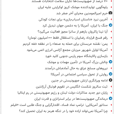
۷۰ درصد از صهیونیست‌ها نگران سلامت انتخابات هستند
یاوه‌گویی تولیدکننده موشک کروز اوکراینی علیه ایران
حرم امیرالمومنین محیای آخر صفر شد
آخرین نبرد «داستان اسباب‌بازی» برای نجات کودکی
جنگ با ایران، آمریکا را به دشمن جهان تبدیل کرد
آیا تینا پاکروان بازهم از ساترا مجوز فعالیت می‌گیرد؟
رقم فسخ قرارداد رضاییان با استقلال فقط ۱۰۰میلیون تومان!
یمن: نقشه عربستان برای حمله به صنعاء را در نطفه خفه کردیم
آمریکا اوایل شهریور میزبان مجمع آژانس انرژی اتمی می‌شود
بازسازی پالایشگاه سوم پارس جنوبی کلید خورد
چالش بزرگ آمریکا در تأمین مهمات و موشک
نیروهای مسلح عراق به حال آماده‌باش درآمدند
روایتی از تحول سیاسی اجتماعی در آمریکا!
ادامه ویرانگری ارتش صهیونیستی در جنین
ثبت سالروز شکست انگلیس در تقویم فوتبال آرژانتین
پایان دور جدید مذاکرات دولت لبنان و رژیم صهیونیستی در رم ایتالیا
درماندگی صهیونیست‌ها در برابر استراتژی و قدرت ایران
سناتور آمریکایی: ترامپ نماد فساد، اقتدارگرایی و جنگ طلبی است +فیلم
چرا آمریکا نمی‌تواند اراده خود را در تنگه هرمز به ایران تحمیل کند؟