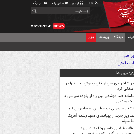
RSS
آرشیو
تماس با ما
دربارهٔ ما
MASHREGH
NEWS
یلم
دیدگاه
پیوندها
بازار
زدیدترین ها
در شاهرودی پس از قتل پسرش، جسد را در
مخفی کرد
امانه ضد موشکی لیزری؛ از بلوف سیاسی تا
یت میدانی
شدار سرمربی پرسپولیس به جاسوس تیم
صاویر جدید از پهپادهای منهدم‌شده آمریکا
ط سپاه
وقف طولانی کامیون‌ها پشت مرز؛
‌حساب سنگینی که به اقتصاد می‌رسد