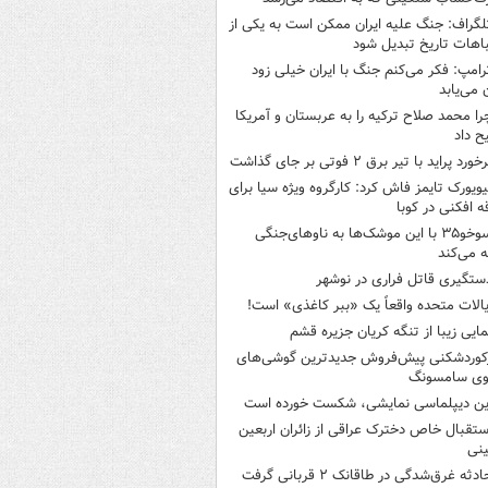
لگراف: جنگ علیه ایران ممکن است به یکی از
اهات تاریخ تبدیل شود
رامپ: فکر می‌کنم جنگ با ایران خیلی زود
ن می‌یابد
را محمد صلاح ترکیه را به عربستان و آمریکا
ح داد
خورد پراید با تیر برق ۲ فوتی بر جای گذاشت
یویورک تایمز فاش کرد: کارگروه ویژه سیا برای
ه افکنی در کوبا
سوخو۳۵ با این موشک‌ها به ناوهای‌جنگی
 می‌کند
ستگیری قاتل فراری در نوشهر
یالات متحده واقعاً یک «ببر کاغذی» است!
مایی زیبا از تنگه کریان جزیره قشم
کوردشکنی پیش‌فروش جدیدترین گوشی‌های
وی سامسونگ
ین دیپلماسی نمایشی، شکست خورده است
ستقبال خاص دخترک عراقی از زائران اربعین
نی
ادثه غرق‌شدگی در طاقانک ۲ قربانی گرفت