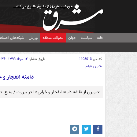
خانه
سیاست
جهان
تحولات منطقه
ورزش
شبکه‌های اجتماع
کد خبر
1103013
تاریخ انتشار:
۱۴ مرداد ۱۳۹۹ - ۲۳:۳۶
عکس و فیلم
دامنه‌ انفجار و
تصویری از نقشه دامنه‌ انفجار و خرابی‌ها در بیروت / منبع: د