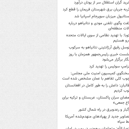
رید گران استقلال سر از یونان درآورد
ربه جریان برق شهرستان فریمان را قطع کرد
ستانبول میزبان سوپرجام اسپانیا شد
فت وگوی تلفنی مودی و نتانیاهو درباره
ات منطقه‌ای
وبا: با تهدید نظامی از سوی ایالات متحده
‌رو هستیم
وسل رفیق آرژانتینی نتانیاهو به سرکوب
شست خبری رئیس‌جمهور همزمان با روز
گار برگزار می‌شود
رامپ سوئیس را تهدید کرد
خنگوی کمیسیون امنیت ملی مجلس:
چوب کلی تفاهم با عمان مشخص شده است
البان: داعش را به طور کامل در افغانستان
ب کردیم
مضای سران پاکستان، عربستان و ترکیه برای
اع جمعی»
گبار و رعدوبرق در راه شمال کشور
صاویر جدید از پهپادهای منهدم‌شده آمریکا
ط سپاه
نصارالله: متجاوزان سعودی در یمن در امان