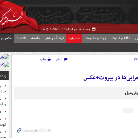
جمعه ۱۶ مرداد ۱۴۰۵ -
Aug 7 2026
ی
دفاع و امنیت
جهاد و مقاومت
حسینیه
فرهنگ و هنر
جامعه
اقتصاد
عکس و ف
۱ نظر
چاپ
پربا
 خرابی‌ها در بیروت+عکس
پ
چاه 
یلی‌میل
س
واقع
ه
ت
توس
ت
صورت