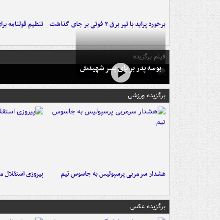
برخورد پراید با تیر برق ۲ فوتی بر جای گذاشت
تنظیم قولنامه بر
فیلم برگزیده
بوسه‌ پدر بر پای پسر شهیدش
برگزیده ورزشی
هشدار سرمربی پرسپولیس به جاسوس تیم
پیروزی استقلال م
برگزیده عکس