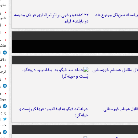
نخوا
پ
ای اسناد سبزرنگ ممنوع شد
۲۲ کشته و زخمی بر اثر تیراندازی در یک مدرسه
خلیج
در تایلند+ فیلم
ق
ا
ح
عاشو
ا
روی
چ
ترجی
و
د
ع
موش
ق
قابل همنام خوزستانی
حمله تند فیگو به اینفانتینو: دروغگو، پَست‌ و
پر پ
حیله‌گر!
ا
حسی
م