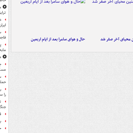
حاص
م
تراب
د
ایران
س
فاجع
ن محیای آخر صفر شد
حال و هوای سامرا بعد از ایام اربعین
پ
مابه
ص
ج
مسک
حمله
را س
ت
جنگ 
ق
بر
ح