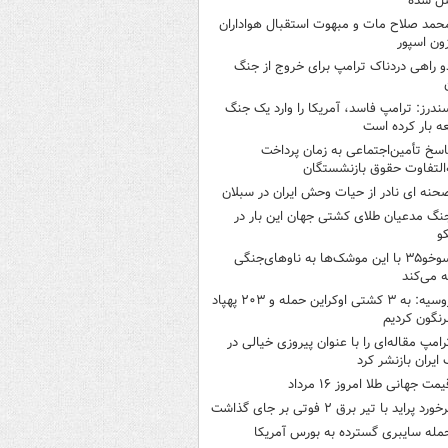
ل شده
حمد صلاح مات و مبهوت استقبال هواداران
زون اسپور
و راهی دردناک ترامپ برای خروج از جنگ
ندرز: ترامپ فاسد، آمریکا را وارد یک جنگ
ه بار کرده است
اسخ تأمین‌اجتماعی به زمان پرداخت
‌التفاوت حقوق بازنشستگان
حنه ای نادر از حیات وحش ایران در سبلان
نگ مدعیان طلای کشتی جهان این بار در
و
سوخو۳۵ با این موشک‌ها به ناوهای‌جنگی
 می‌کند
روسیه: به ۳ کشتی اوکراین حمله و ۲۰۳ پهپاد
رنگون کردیم
رامپ مقاله‌ای را با عنوان پیروزی خیالی در
ایران بازنشر کرد
یمت جهانی طلا امروز ۱۶ مرداد
خورد پراید با تیر برق ۲ فوتی بر جای گذاشت
مله سایبری گسترده به بورس آمریکا