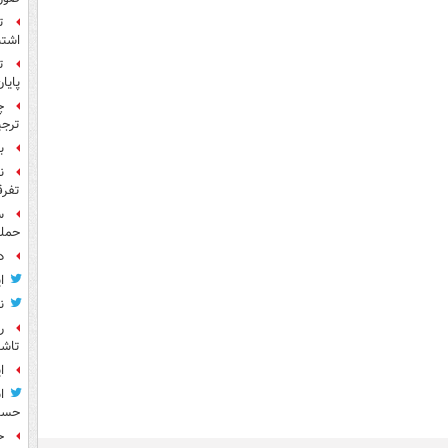
ت
اشتب
ت
پایا
چ
ترجی
بر
ن
تفرق
حمله
د
ا
ن
ر
تاش
ا
ا
حسی
ح