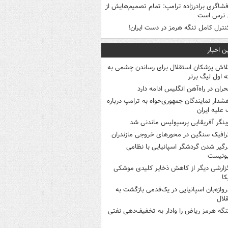
فشاگری برادرزاده ترامپ: تمام تصمیم‌هایش از
 ترس است
نترل کامل تنگه هرمز در دست ایران!
ن اخبار
لاش پزشکان استقلال برای رساندن چشمی به
 اول لیگ برتر
حران در راه‌آهن انگلیس ادامه دارد
شدار نمایندگان جمهوری‌خواه به ترامپ درباره
علیه ایران
ینگر آفریقایی پرسپولیس ماندنی شد
رافیک سنگین در محورهای خروجی مازندران
رگیر شدن گردشگر اسپانیایی با نظامی
ونیست
زارشی دیگر از کاهش ذخایر کلیدی موشکی
کا
روازه‌بان اسپانیایی در یک‌قدمی بازگشت به
لال
نگه هرمز ریاض را وادار به تخفیف‌دهی نفتی