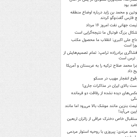
هند بود
وتین و محمد بن زاید درباره اوضاع منطقه
 فارس گفت‌وگو کردند
یمت جهانی نفت امروز ۱۶ مرداد
شکال بزرگ فوتبال ما نتیجه‌گرایی است
اج علی اکبری: انقلاب ما محصول مکتب
را است
فشاگری برادرزاده ترامپ: تمام تصمیم‌هایش از
 ترس است
را محمد صلاح ترکیه را به عربستان و آمریکا
ح داد
قوع انفجار مهیب در مسکو
ست بالای ایران در مذاکرات جاری!
کس‌های دیده نشده از رفاقت دو فرمانده‌
کی
یمت بنزین مانند موشک بالا می‌رود اما مانند
ایین می‌آید!
ستقبال خاص دخترک عراقی از زائران اربعین
نی
حمد مرندی: پیروزی با روحیه استوار مردمی