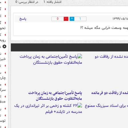
انتشار یافته: 1
در انتظار بررسی: 0
خ
گ
ا
پاسخ
0
1
گ
نهمه وسعت خرابی مگه میشه ؟!
تحول
ک
روبه
ت
ن
خبرن
ت
س
چار
ط
سرکو
ه از رفاقت دو فرمانده‌
پاسخ تأمین‌اجتماعی به زمان پرداخت
ا
مابه‌التفاوت حقوق بازنشستگان
«دف
ر
ت
توس
ا