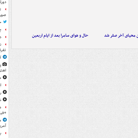
دورا
ت
صورت
ح
چ
ن محیای آخر صفر شد
حال و هوای سامرا بعد از ایام اربعین
د
ن
تفرق
ک
پ
اهتز
م
ا
ر
ش
ه
+فیل
م
آمری
ب