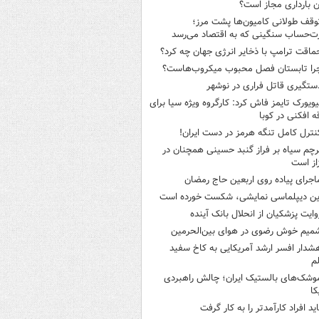
ن بارداری مجاز است؟
وقف طولانی کامیون‌ها پشت مرز؛
‌حساب سنگینی که به اقتصاد می‌رسد
ماقت ترامپ با ذخایر انرژی جهان چه کرد؟
را تابستان فصل محبوب میکروب‌هاست؟
ستگیری قاتل فراری در نوشهر
یویورک تایمز فاش کرد: کارگروه ویژه سیا برای
ه افکنی در کوبا
نترل کامل تنگه هرمز در دست ایران!
رچم سیاه بر فراز گنبد حسینی همچنان در
از است
اجرای پیاده روی اربعین حاج رمضان
ین دیپلماسی نمایشی، شکست خورده است
وایت پزشکیان از انحلال بانک آینده
میم خوش رضوی در هوای بین‌الحرمین
شدار افسر ارشد آمریکایی به کاخ سفید
م
وشک‌های بالستیک ایران؛ چالش راهبردی
کا
اید افراد کارآمدتر را به کار گرفت