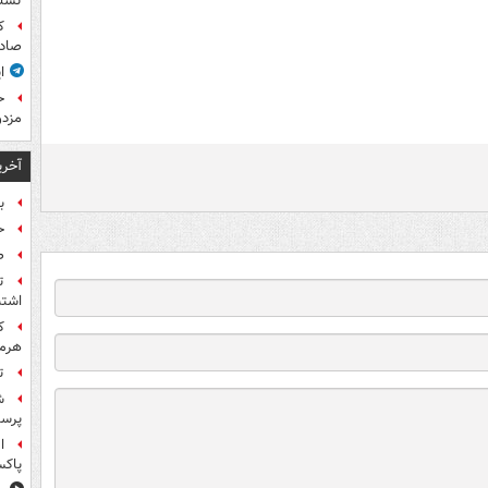
تسلی
ک
صادر
ا
ح
مزدو
آخری
بر
ح
ص
ت
اشتب
هرمز
ت
ش
پرس
ا
پاکس