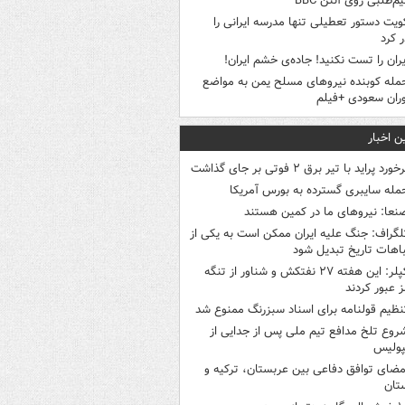
م‌طلبی روی آنتن BBC
ویت دستور تعطیلی تنها مدرسه ایرانی را
 کرد
یران را تست نکنید! جاده‌ی خشم ایران!
مله کوبنده نیروهای مسلح یمن به مواضع
ران سعودی +فیلم
ن اخبار
خورد پراید با تیر برق ۲ فوتی بر جای گذاشت
مله سایبری گسترده به بورس آمریکا
نعا: نیروهای ما در کمین‌ هستند
لگراف: جنگ علیه ایران ممکن است به یکی از
اهات تاریخ تبدیل شود
کپلر: این هفته ۲۷ نفتکش و شناور از تنگه
 عبور کردند
نظیم قولنامه برای اسناد سبزرنگ ممنوع شد
روع تلخ مدافع تیم ملی پس از جدایی از
پولیس
مضای توافق دفاعی بین عربستان، ترکیه و
تان