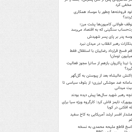
مخفی کرد
ود فروخته‌ها چطور با موساد همکاری
ردند؟
وقف طولانی کامیون‌ها پشت مرز؛
‌حساب سنگینی که به اقتصاد می‌رسد
وسه‌ پدر بر پای پسر شهیدش
بتکارات رهبر انقلاب در میدان نبرد
قم فسخ قرارداد رضاییان با استقلال فقط
یا تینا پاکروان بازهم از ساترا مجوز فعالیت
یرد؟
اکنش عالیشاه بعد از پیوستن به گل‌گهر
امانه ضد موشکی لیزری؛ از بلوف سیاسی تا
یت میدانی
نچه رهبر شهید سال‌ها پیش دیده بودند
یویورک تایمز فاش کرد: کارگروه ویژه سیا برای
ه افکنی در کوبا
شدار افسر ارشد آمریکایی به کاخ سفید
م
اسخ قاطع ملیحه محمدی به نسخه