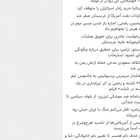
ی گل زودتر از موعد
یتالیا خرید رادار اسرائیلی را متوقف کرد
اردات نفت آمریکا از عربستان صفر شد
حسن رضایی: اجازه باز شدن مسیر دوم در
 هرمز را نخواهیم داد
رخواست عامری برای تعویق عملیات
ام‌جویانه علیه عربستان
ستور ترامپ برای تحقیق درباره چگونگی
ی کمبود تسلیحات
ئتلاف سعودی مدعی حمله ارتش یمن به
ن شد
شدار سرمربی پرسپولیس به جاسوس تیم
۲۲ کشته و زخمی بر اثر تیراندازی در یک
ه در تایلند+ فیلم
امانه ضد موشکی لیزری؛ از بلوف سیاسی تا
یت میدانی
رامپ: فکر می‌کنم جنگ با ایران خیلی زود
ن می‌یابد
یمی از آمریکایی‌ها از تشدید هرج‌ومرج در
آسیا می‌ترسند
ز حذف نام همسر تا تغییر نام خانوادگی؛ اما و