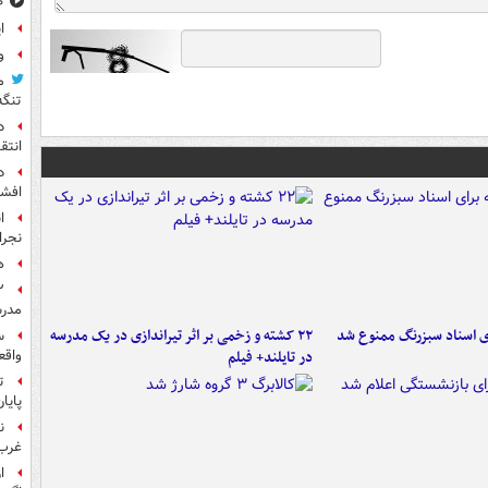
۱۰ خوشحال
ا
و
م
تنگه
د
انتق
د
افشا
ا
نجرا
ه
مدرس
ای اسناد سبزرنگ ممنوع شد
۲۲ کشته و زخمی بر اثر تیراندازی در یک مدرسه
س
در تایلند+ فیلم
واقع
ت
پایا
ن
غرب 
ا