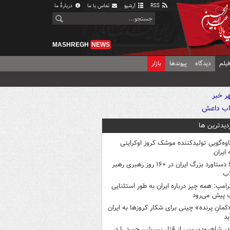
RSS
آرشیو
تماس با ما
دربارهٔ ما
MASHREGH
NEWS
یلم
دیدگاه
پیوندها
بازار
زدیدترین ها
اوه‌گویی تولیدکننده موشک کروز اوکراینی
 ایران
۶ دستاورد بزرگ ایران در ۱۶۰ روز رهبری رهبر
اب
رامپ: همه چیز درباره ایران به طور استثنایی
 پیش می‌رود
کمانِ پرنده» چینی برای شکار کروزها به ایران
ید
در شاهرودی پس از قتل پسرش، جسد را در