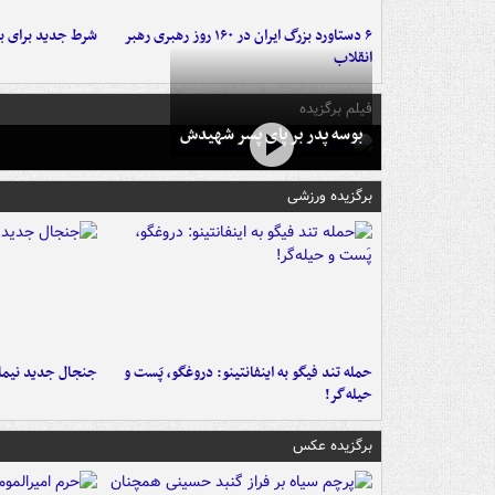
۶ دستاورد بزرگ ایران در ۱۶۰ روز رهبری رهبر
شرط جدید برای ب
انقلاب
فیلم برگزیده
بوسه‌ پدر بر پای پسر شهیدش
برگزیده ورزشی
حمله تند فیگو به اینفانتینو: دروغگو، پَست‌ و
جنجال جدید نیمار
حیله‌گر!
برگزیده عکس