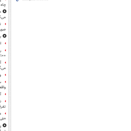
چاه 
خ
می‌ک
ت
صورت
ب
ا
ر
۱۰۰میلیون تومان!
آ
می‌گ
و
س
واقع
آ
ن
تفرق
ه
+فیل
پ