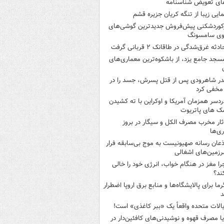
ای تعویض شناسنامه
مایی زیبا از تنگه کریان جزیره قشم
کوردشکنی پیش‌فروش جدیدترین گوشی‌های
وی سامسونگ
ادثه غرق‌شدگی در طاقانک ۲ قربانی گرفت
سجد جامع یزد، از باشکوه‌ترین معماری‌های
در شاهرودی پس از قتل پسرش، جسد را در
مخفی کرد
ردسر همزمان آمریکا و اوکراین با ته کشیدن
ک های پاتریوت
ثار مخرب مصرف الکل و سیگار در بروز
ری‌ها
ذعان رسانه صهیونیست به موج بی‌سابقه فرار
رزمین‌های اشغالی
را مغز در هنگام خواب، انرژی خود را خالی
ند؟
رما برای پالایشگاه‌ها و منابع برق اروپا اضطرار
د
یالات متحده واقعاً یک «ببر کاغذی» است!
یا مصرف قهوه و نوشیدنی‌های کافئین‌دار در