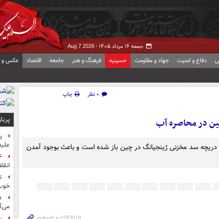
جمعه ۱۶ مرداد ۱۴۰۵ -
Aug 7 2026
ی
دفاع و امنیت
جهاد و مقاومت
حسینیه
فرهنگ و هنر
جامعه
اقتصاد
عکس و ف
۰ نظر
چاپ
پربا
ن در محاصره آب
ی
علیه
رای نخستین بار از سال ۱۹۵۹، برای کنترل سطح آب، هر ۹ دریچه سد مخزنی ژینجیانگ در چین باز شده است و باعث بوجود آمدن
انقل
ت
خوب
«
می‌آ
پ