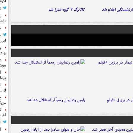
اگره
ن
ازنشستگی اعلام شد
کالابرگ ۳ گروه شارژ شد
ر
تاش
ح
م
ایران
پ
چاه 
د
موش
آ
بیما
ا
از س
چ
 در برزیل +فیلم
رامین رضاییان رسماً از استقلال جدا شد
می‌ک
گ
آفری
ا
آ