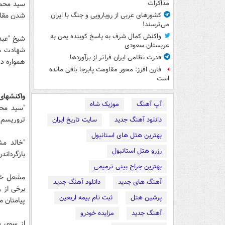
سید محمد
مذاکرات
شدن مقاو
کشورهای عربی از رویارویی و جنگ با ایران
می‌ترسند!
واکنش کمال شرف به پاسخ کوبنده یمن به
شیخ "عبد
عربستان سعودی
شهادت مغ
قدرت نظامی ایران فراتر از برآوردها
همواره د
فارن افرز: محور مقاومت پابرجا باقی مانده
است
واکنشهای
آپ آهنگ
موزیک شاه
"سید محم
تروریسم 
دانلود آهنگ جدید
سایت تاریخ ایران
بهترین هتل های استانبول
"خالد م
رزرو هتل استانبول
بازگرداند
بهترین جراح بینی ترمیمی
مشعل خطا
آهنگ های جدید
دانلود آهنگ جدید
برخی از ر
پرشین هتل
ثبت نام بیمه اربعین
پیامتان م
آهنگ جدید
مزایده خودرو
از سوی د