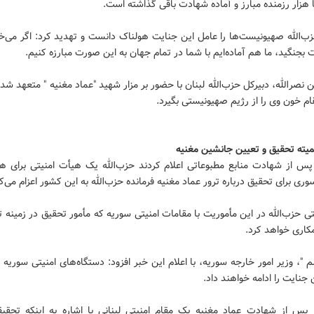
 هزار رزمنده مبارز و آماده شهادت باقی گذاشته است.
ب‌الله صهیونیست‌ها را عامل این جنایت هولناک دانست و تهدید کرد: ‌اگر می‌خ
بجنگید، ما هم آماده‌ایم با شما در تمام جهان به این صورت مبارزه کنیم.
صرالله، دبیرکل حزب‌الله لبنان با حضور بر مزار شهید "عماد مغنیه " متعهد شد
ام خون وی را از رژیم صهیونیستی بگیرد.
یته تحقیق و تعیین جانشین مغنیه
پس از شهادت منابع مطبوعاتی اعلام کردند حزب‌الله یک هیأت امنیتی برای هم
ری برای تحقیق درباره ترور عماد مغنیه فرمانده حزب‌الله به این کشور اعزام می‌ک
تی حزب‌الله در این مأموریت با مقامات امنیتی سوریه که مأمور تحقیق در زمینه ت
کاری خواهد کرد.
م "، وزیر امور خارجه سوریه، با اعلام این خبر افزود: دستگاه‌های امنیتی سوریه
ن جنایت را ادامه خواهند داد.
 پس از شهادت عماد مغنیه یک مقام امنیتی لبنانی با اشاره به اینکه تحقیق