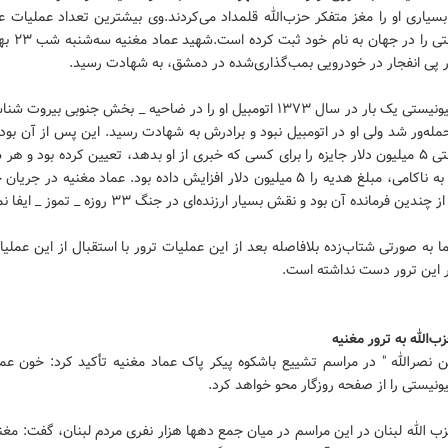
یاری او را مغز متفکر حزب‌الله قلمداد می‌کردند.وی بیشترین تعداد عملیات ع
صهیونیستی را در جها
 پی انفجار در خودرویی بمب‌گذاری‌شده در دمشق، به شهادت رسید.
رژیم صهیونیستی یک بار در سال ۱۳۷۳ اتومبیل او را در ضاحیه _ بخش جنوبی بیرو
مله‌ور شد ولی او در اتومبیل نبود و برادرش به شهادت رسید. این پس از آن بود
صهیونیستی ۵ میلیون دلار جایزه را برای کسی که خبری از او بدهد، تعیین کرده بود و 
ندین فرمانده آن بود و نقش بسیار ارزنده‌ای در جنگ ۳۳ روزه _ تموز _ ایفا نمود.
ما به صورتی شتاب‌زده بلافاصله بعد از این عملیات ترور با استقبال از این عمل
 این ترور دست نداشته است.
‌الله به ترور مغنیه
نصرالله " در مراسم تشییع باشکوه پیکر پاک عماد مغنیه تأکید کرد: خون عما
نیستی را از صفحه روزگار محو خواهد کرد.
ب الله لبنان در این مراسم در میان جمع دهها هزار نفری مردم لبنان، گفت: مغن