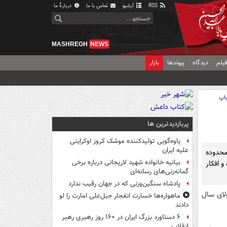
RSS
آرشیو
تماس با ما
دربارهٔ ما
MASHREGH
NEWS
یلم
دیدگاه
پیوندها
بازار
اپ
پربازدیدترین ها
یاوه‌گویی تولیدکننده موشک کروز اوکراینی
علیه ایران
محدوده
بیانیه خانواده شهید لاریجانی درباره برخی
و افکار
گمانه‌زنی‌های رسانه‌ای
پادشاه سنگین‌وزنی که در جهان رقیب ندارد
لای سال
ماهواره‌ها خسارت انفجار جبل‌علی امارت را لو
دادند
۶ دستاورد بزرگ ایران در ۱۶۰ روز رهبری رهبر
انقلاب