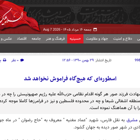
جمعه ۱۶ مرداد ۱۴۰۵ -
Aug 7 2026
ی
دفاع و امنیت
جهاد و مقاومت
حسینیه
فرهنگ و هنر
جامعه
اقتصاد
عکس و ف
99
تاریخ انتشار:
۲۹ بهمن ۱۳۹۰ - ۱۲:۵۶
۰ نظر
چ
اسطوره‌ای که هیچ‌گاه فراموش نخواهد شد
 شهادت فرزند صور هر گونه اقدام نظامی حزب‌الله علیه رژیم صهیونیستی را چه در 
منطقه اشغالی شبعا و چه در محدوده فلسطین و نیز در فرامرزها کاملا موجه کرده 
ا با آن هماهنگ نموده است.
ش
مشرق
به نقل فارس، شهید "عماد مغنیه " معروف به "حاج رضوان " در ماه جو