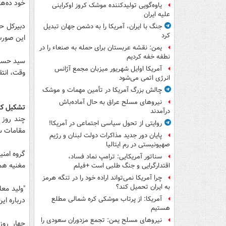
خود ده‌ها
یاوه‌گویی تولیدکننده موشک کروز اوکراینی
علیه ایران
دبیرکل حز
جنگ با ایران، آمریکا را به دشمن جهان تبدیل
کرد
این صورت 
یمن: نقشه عربستان برای حمله به صنعاء را در
نطفه خفه کردیم
سید حسن ن
آمریکا اوایل شهریور میزبان مجمع آژانس
وقت، انتق
انرژی اتمی می‌شود
چالش بزرگ آمریکا در تأمین مهمات و موشک
نیروهای مسلح عراق به حال آماده‌باش
تشکیل کم
درآمدند
چند روز 
روایتی از تحول سیاسی اجتماعی در آمریکا!
مقامات سو
پایان دور جدید مذاکرات دولت لبنان و رژیم
صهیونیستی در رم ایتالیا
گروه امنی
سناتور آمریکایی: ترامپ نماد فساد،
مغنیه هم
اقتدارگرایی و جنگ طلبی است +فیلم
چرا آمریکا نمی‌تواند اراده خود را در تنگه هرمز
به ایران تحمیل کند؟
"ولید معل
آمریکا: از پرتاب موشکی کره شمالی مطلع
درباره ای
هستیم
نیروهای مسلح یمن: تجمع مزدوران سعودی را
چهار روز