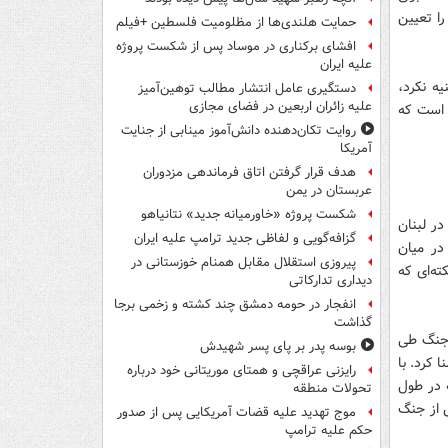
ا تعیین
حمایت هلندی‌ها از مظلومیت فلسطین +فیلم
افشای برکناری در موساد پس از شکست پروژه
علیه ایران
ه نکرد،
دستگیری عامل انتشار مطالب توهین‌آمیز
علیه زائران اربعین در فضای مجازی
 است که
روایت تکان‌دهنده دانش‌آموز مینابی از جنایت
آمریکا
هدف قرار گرفتن اتاق‌ فرماندهی مزدوران
عربستان در یمن
شکست پروژه «خاورمیانه جدید» نتانیاهو
در لبنان
گزافه‌گویی و لفاظی جدید ترامپ علیه ایران
در میان
پیروزی استقلال مقابل همنام خوزستانی در
ه‌ای که
دیداری تدارکاتی
انفجار در حومه دمشق چند کشته و زخمی برجا
گذاشت
از این جنگ طی
بوسه‌ پدر بر پای پسر شهیدش
 کرد. با
رایزنی عراقچی و همتای موریتانی خود درباره
 در طول
تحولات منطقه
 از جنگ
موج تهدید علیه قضات آمریکایی پس از صدور
حکم علیه ترامپ