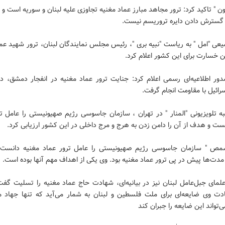
 " تاکید کرد: ترور مجاهد مبارز عماد مغنیه تجاوزی علیه لبنان و سوریه است 
گسترش دادن دایره تروریسم نیست.
ی "امل " به ریاست "نبیه بری "، رئیس مجلس نمایندگان لبنان، ترور شهید عما
ین خسارت برای این کشور اعلام کرد.
دور اطلاعیه‌ای رسمی اعلام کرد: جنایت ترور عماد مغنیه در انفجار دمشق، در
رائیل با مقاومت انجام گرفت.
ه تلویزیونی "المنار " در تهران ، سازمان جاسوسی رژیم صهیونیستی را عامل تر
ست و هدف از آن را دامن‌ زدن به هرج و مرج داخلی در این کشور ارزیابی کرد.
ص " سازمان جاسوسی رژیم صهیونیستی را عامل ترور عماد مغنیه دانست
مدت‌ها پیش در پی ترور عماد مغنیه بود. وی یکی از اهداف مهم آنها بوده است.
مای جبل‌عامل لبنان نیز در بیانیه‌ای، شهادت حاج عماد مغنیه را تسلیت گفت 
دت وی ضایعه‌ای برای ملت فلسطین و لبنان به شمار می‌آید که تنها جهاد م
ی‌تواند این ضایعه را جبران کند