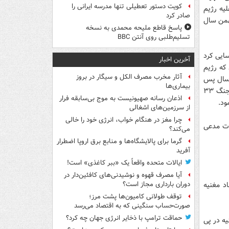
کویت دستور تعطیلی تنها مدرسه ایرانی را
لیه رژیم
صادر کرد
ن به نام خود ثبت کرده است.شهید عماد مغنیه سه‌شنبه شب ۲۳ بهمن سال
پاسخ قاطع ملیحه محمدی به نسخه
تسلیم‌طلبی روی آنتن BBC
ت شناسایی کرد
آخرین اخبار
 که رژیم
آثار مخرب مصرف الکل و سیگار در بروز
هر سال پس
بیماری‌ها
از اعتراف به ناکامی، مبلغ هدیه را ۵ میلیون دلار افزایش داده بود. عماد مغنیه در جریان جنگ ۳۳
اذعان رسانه صهیونیست به موج بی‌سابقه فرار
از سرزمین‌های اشغالی
چرا مغز در هنگام خواب، انرژی خود را خالی
یات مدعی
می‌کند؟
گرما برای پالایشگاه‌ها و منابع برق اروپا اضطرار
آفرید
ایالات متحده واقعاً یک «ببر کاغذی» است!
آیا مصرف قهوه و نوشیدنی‌های کافئین‌دار در
د مغنیه
دوران بارداری مجاز است؟
توقف طولانی کامیون‌ها پشت مرز؛
صورت‌حساب سنگینی که به اقتصاد می‌رسد
حماقت ترامپ با ذخایر انرژی جهان چه کرد؟
یه در پی