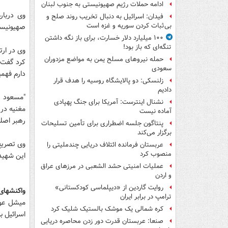
ادامه حملات رژیم صهیونیستی به جنوب لبنان
وی دربار
فیدان: اسرائیل به دنبال تخریب روند صلح و
بی‌ثبات کردن سوریه و غزه است
صهیونیست
۱۰۰ میلیارد دلار خسارت، برای باز نگه داشتن
تنگه‌ای که باز بود!
وی در ارت
حمله نیروهای مسلح یمن به مواضع مزدوران
کرد گفت: 
سعودی
دارم فهم
زلنسکی: دو پالایشگاه روسیه را هدف قرار
دادیم
"مسعود اس
نشنال اینترست: آمریکا برای جنگ پهپادی
مغنیه در 
آماده نیست
رهبر اصلی
پنتاگون جلسه اضطراری برای تأمین تسلیحات
برگزار می‌کند
وی تصریح 
عربستان فرمانده ائتلاف دریایی چندملیتی را
منصوب کرد
این شهید 
عملیات امنیتی حشد الشعبی در مرزهای عراق
و اردن
روایت گاردین از «دیپلماسی کودکستانی»
واکنشهای 
ترامپ در برابر ایران
میشل عون
کره شمالی یک موشک بالستیک شلیک کرد
اسرائیل 
صنعا: عربستان قدرت دور زدن محاصره دریایی