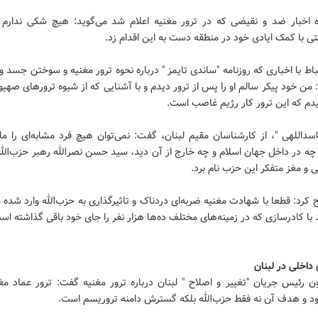
ه اخبار ضد و نقیضی که در ترور مغنیه اعلام شد می‌گوید: هیچ شکی ندارم 
ی با کمک ایادی خود در منطقه دست به این اقدام زد.
باط با اخباری که روزنامه "ساندی تایمز " درباره نحوه ترور مغنیه و سوختن جسد 
من خود پیکر سالم او را پس از ترور دیدم و با آشنایی که از شیوه ترورهای صهی
یدم که این ترور کار رژیم غاصب است.
داللهی "، از کارشناسان مقیم لبنان، گفت: نمی‌توان هیچ فرد مشابه‌ای را ما
چه در داخل جهان اسلام و چه خارج از آن دید، سید حسن نصرالله رهبر حزب‌الله 
 و مغز متفکر این حزب نام‌ برد.
کرد: قطعا با شهادت مغنیه ضربه‌ای دردناک و تاثیرگذاری به حزب‌الله وارد شده 
با کادرسازی که در زمینه‌های مختلف ده‌ها هزار نفر را جای خود باقی گذاشته‌ اس
داخلی در لبنان
 رئیس جریان "تغییر و اصلاح " لبنان درباره ترور مغنیه گفت: ترور عماد مغ
بود و هدف آن نه فقط حزب‌الله بلکه گسترش دامنه تروریسم است.