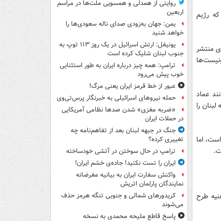
روایتی از همدلی و همسویی ملت‌ها در مراسم
اربعین
که رژیم
یمن: جهان به‌زودی صدای ناله سعودی‌ها را
خواهد شنید
یونیفل: ارتش اسرائیل در یک روز ۱۱۳ توپ به
وی منتشر
جنوب لبنان شلیک کرده است
ونیست‌ها
ترامپ: همه چیز درباره ایران به طور استثنایی
خوب پیش می‌رود
عبور از خط قرمز ایران یعنی مرگ!
نند عماد
حمله نیروهای اسرائیلی به خبرنگار پرس‌تی‌وی
لبنان را
«ضربه مغزی» شدن صدها نظامی آمریکایی
در حملات ایران
جنگ در جبهه لبنان بعد از تفاهم‌نامه چه
است، اما
تغییری کرده؟
ت.
ترامپ در حال سوختن در آتشی خودساخته
ایران را تست نکنید! جاده‌ی خشم ایران!
واکنش سفارت ایران به بیانیه مغرضانه
نمایندگان پارلمان اتریش
نیه طرح
کریدورهای شمالی و جنوبی تنگه هرمز حذف
می‌شوند
پاسخ قاطع ملیحه محمدی به نسخه