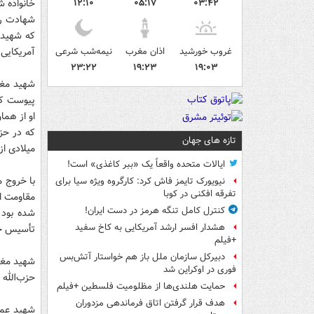
۰۳:۴۲
۰۵:۱۷
۱۲:۱۰
خانواده ش
شهادت رس
که شهید م
غروب خورشید
اذان مغرب
نیمه‌شب شرعی
آمریکایی بیرو
۲۳:۲۲
۱۹:۲۳
۱۹:۰۳
پیوست که 
او از هما
تازه های جهان
میلادی ا
ایالات متحده واقعاً یک «ببر کاغذی» است!
با خروج م
نیویورک تایمز فاش کرد: کارگروه ویژه سیا برای
تفرقه افکنی در کوبا
مقاومت ا
کنترل کامل تنگه هرمز در دست ایران!
شده بود 
هشدار افسر ارشد آمریکایی به کاخ سفید
‌تأسیس ح
+فیلم
دبیرکل سازمان ملل باز هم خواستار آتش‌بس
شهید مغنی
فوری در اوکراین شد
حزب‌الله
حمایت هلندی‌ها از مظلومیت فلسطین +فیلم
هدف قرار گرفتن اتاق‌ فرماندهی مزدوران
شهید عما