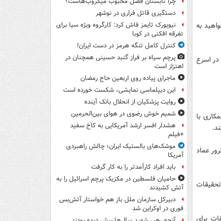
چرا تابستان فصل محبوب میکروب‌هاست؟
دستگیری قاتل فراری در نوشهر
واهید به
نیویورک تایمز فاش کرد: کارگروه ویژه سیا برای
تفرقه افکنی در کوبا
کنترل کامل تنگه هرمز در دست ایران!
پرچم سیاه بر فراز گنبد حسینی همچنان در
 در اسرع
اهتزاز است
ماجرای پیاده روی اربعین حاج رمضان
این دیپلماسی نمایشی، شکست خورده است
روایت پزشکیان از انحلال بانک آینده
شمیم خوش رضوی در هوای بین‌الحرمین
کاری با
هشدار افسر ارشد آمریکایی به کاخ سفید
ند.
+فیلم
موشک‌های بالستیک ایران؛ چالش راهبردی
رور عماد
آمریکا
باید افراد کارآمدتر را به کار گرفت
حامیان فلسطین در مکزیک پرچم اسرائیل را به
 تحقیقات
آتش کشیدند
دبیرکل سازمان ملل باز هم خواستار آتش‌بس
فوری در اوکراین شد
ات برای
آنچه رهبر شهید سال‌ها پیش دیده بودند