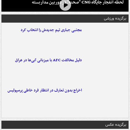
لحظه انفجار جایگاه CNG "صحنه" در دوربین مداربسته
برگزیده ورزشی
مجتبی جباری تیم جدیدش را انتخاب کرد
دلیل مخالفت AFC با میزبانی آبی‌ها در عراق
اخراج بدون تعارف در انتظار فرد خاطی پرسپولیس
برگزیده عکس