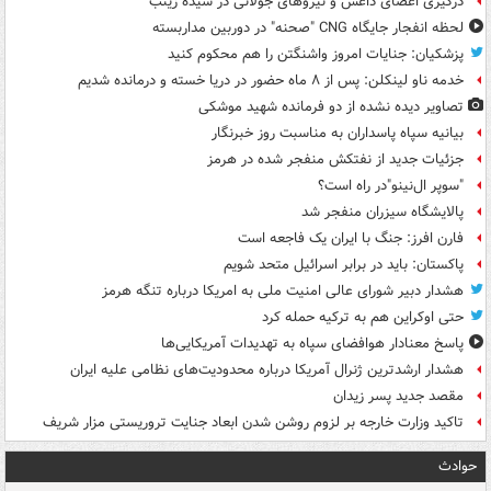
درگیری اعضای داعش و نیروهای جولانی در سیده زینب
لحظه انفجار جایگاه CNG "صحنه" در دوربین مداربسته
پزشکیان: جنایات امروز واشنگتن را هم محکوم کنید
خدمه ناو لینکلن: پس از ۸ ماه حضور در دریا خسته و درمانده‌ شدیم
تصاویر دیده‌ نشده از دو فرمانده شهید موشکی
بیانیه سپاه پاسداران به مناسبت روز خبرنگار
جزئیات جدید از نفتکش منفجر شده در هرمز
"سوپر ال‌نینو"در راه است؟
پالایشگاه سیزران منفجر شد
فارن افرز: جنگ با ایران یک فاجعه است
پاکستان: باید در برابر اسرائیل متحد شویم
هشدار دبیر شورای عالی امنیت ملی به امریکا درباره تنگه هرمز
حتی اوکراین هم به ترکیه حمله کرد
پاسخ معنادار هوافضای سپاه به تهدیدات آمریکایی‌ها
هشدار ارشدترین ژنرال آمریکا درباره محدودیت‌های نظامی علیه ایران
مقصد جدید پسر زیدان
تاکید وزارت خارجه بر لزوم روشن شدن ابعاد جنایت تروریستی مزار شریف
حوادث