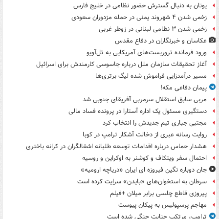
یونان به دنبال گسترش حضور نظامی در خلیج فارس
زخمی شدن ۴ شهروند یمنی در حمله مزدوران سعودی
زخمی شدن ۳ نظامی لبنانی در زوطر غربی
عکاسان و خبرنگاران در دفاع مقدس
ورود فرمانده تروریست‌های آمریکایی به تل‌آویو
آغاز تحقیقات سازمان ملل درباره جاسوسی کارمندش برای اسرائیل
مسیر درآمدزایی فراموش شده لیگ برتری‌ها
پیمان دفاعی مکه!
مربی سابق استقلال سرمربی آفریقای جنوبی شد
دستگیری مسئول یک اداره آستارا در پرونده فساد مالی
مجتبی جباری تیم جدیدش را انتخاب کرد
روایت رسانه عبری از دخالت آشکار ترامپ در کوبا
هشدار حماس درباره اقدامات توسعه طلبانه اشغالگران در کرانه باختری
احتمال سفر ویتکاف و کوشنر به اوکراین و روسیه
جان دوباره نگین فیروزه ای ایران «دریاچه ارومیه»
سرطان به استخوان‌های «بایدن» سرایت کرده است
پیروزی قاطع چلسی برابر میلان +فیلم
مهاجم پرسپولیس به پیکان پیوست
ترامپ، مرتکب جنایت جنگی شده است