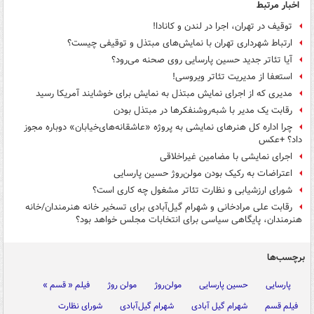
اخبار مرتبط
توقیف در تهران، اجرا در لندن و کانادا!
ارتباط شهرداری تهران با نمایش‌های مبتذل و توقیفی چیست؟
آیا تئاتر جدید حسین پارسایی روی صحنه می‌رود؟
استعفا از مدیریت تئاتر ویروسی!
مدیری که از اجرای نمایش مبتذل به نمایش برای خوشایند آمریکا رسید
رقابت یک مدیر با شبه‌روشنفکرها در مبتذل بودن
چرا اداره کل هنرهای نمایشی به پروژه «عاشقانه‌های‌خیابان» دوباره مجوز
داد؟ +عکس
اجرای نمایشی با مضامین غیراخلاقی
اعتراضات به رکیک بودن مولن‌روژ حسین پارسایی
شورای ارزشیابی و نظارت‌ تئاتر مشغول چه کاری است؟
رقابت علی مرادخانی و شهرام گیل‌آبادی برای تسخیر خانه هنرمندان/خانه
هنرمندان، پایگاهی سیاسی برای انتخابات مجلس خواهد بود؟
برچسب‌ها
پارسایی
حسین پارسایی
مولن‌روژ
مولن روژ
فیلم « قسم »
فیلم قسم
شهرام گیل آبادی
شهرام گیل‌آبادی
شورای نظارت