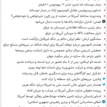
دیدار دوستانه اما جدی؛ اینتر ۲- یوونتوس ۱ +فیلم
تساوی پرسپولیس مقابل الومینیوم اراک در دیدار دوستانه
پشت‌پرده مداخله آمریکا در حمایت از یِن ژاپن؛ خیرخواهی یا خودخواهی؟
همتی: کنترل ترازنامه بانک‌ها با جدیت دنبال می‌شود
سفر رئیس دستگاه اطلاعاتی عربستان به عراق
دلیل مخالفت AFC با میزبانی آبی‌ها در عراق
سخنگوی ارتش: نظم ایرانی حاکم بر تنگه غیرقابل بازگشت است
هشدار الموسوی درباره توطئه آمریکا برای ایجاد شکاف در نیروهای مسلح عراق
تعطیلی تدریجی مراکز دیالیز خصوصی به دلیل انباشت بدهی بیمه‌ها
خاویر باردم؛ یک ستاره در برابر سکوت جهان
خدمه ناو لینکلن: پس از ۸ ماه حضور در دریا خسته و درمانده‌ شدیم
توافق بغداد و شرکت «شورون» برای احداث خط لوله بصره
تشکیل تیم کارآگاهان زبده برای دستگیری عاملان قتل رجب‌زاده
ولایتی: نیروهای خارجی باید منطقه را ترک کنند
هشدار دبیر شورای عالی امنیت ملی به امریکا درباره تنگه هرمز
پرونده حقوقی جنایت جنگی آمریکا در میناب به جریان افتاد
ادعای زلنسکی درباره تامین ماهانه موشک‌های رهگیر توسط آمریکا
خطای محاسباتی آمریکا و برتری راهبردی جمهوری اسلامی!