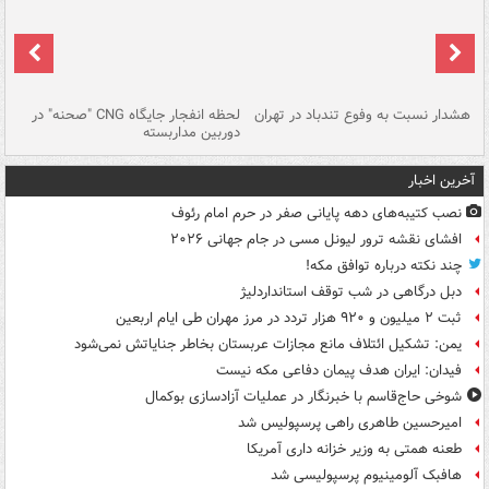
ای
هشدار نسبت به وفوع تندباد در تهران
لحظه انفجار جایگاه CNG "صحنه" در
دس
دوربین مداربسته
ات
آخرین اخبار
نصب کتیبه‌های دهه پایانی صفر در حرم امام رئوف
افشای نقشه ترور لیونل مسی در جام جهانی ۲۰۲۶
چند نکته درباره توافق مکه!
دبل درگاهی در شب توقف استانداردلیژ
ثبت ۲ میلیون و ۹۲۰ هزار تردد در مرز مهران طی ایام اربعین
یمن: تشکیل ائتلاف مانع مجازات عربستان بخاطر جنایاتش نمی‌شود
فیدان: ایران هدف پیمان دفاعی مکه نیست
شوخی حاج‌قاسم با خبرنگار در عملیات آزادسازی بوکمال
امیرحسین طاهری راهی پرسپولیس شد
طعنه همتی به وزیر خزانه داری آمریکا
هافبک آلومینیوم پرسپولیسی شد